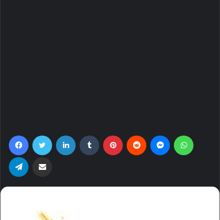
Facebook
Twitter
LinkedIn
Tumblr
Pinterest
Reddit
Messenger
WhatsA
Telegram
Share via Email