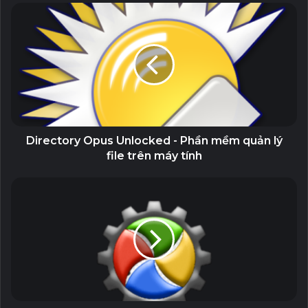
* Phần mềm đuôi Lrepacks, Repackme, Diakov,
KpoJIuK,TryRooM thì chỉ cần chạy file install.cmd là
được. Không chạy file exe.
* Phần mềm đuôi Portable thì chỉ cần giải nén và chạy
file exe, không cần cài đặt.
Directory Opus Unlocked - Phần mềm quản lý
Related Articles
file trên máy tính
AutoPlay Menu Builder Unlocked – Tạo
Menu phát tự động
19 September, 2023
GiliSoft Secure Disc Creator Unlocked
– Ghi đĩa CD/DVD và bảo mật dữ liệu
7 September, 2023