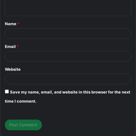
n
t
Name
*
*
Email
*
Website
Save my name, email, and website in this browser for the next
time I comment.