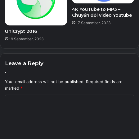
4K YouTube to MP3 –
Chuyển đổi video Youtube
17 September, 2023
UniCrypt 2016
19 September, 2023
Leave a Reply
Your email address will not be published.
Required fields are
marked
*
C
o
m
m
e