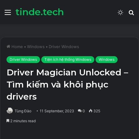
tinde.tech
Menu
Switch
S
skin
fo
Home
•
Windows
•
Driver Windows
Driver Windows
Tiện ích hệ thống Windows
Windows
Driver Magician Unlocked –
Tìm kiếm và khôi phục
drivers
Tùng Đào
11 September, 2023
0
325
2 minutes read