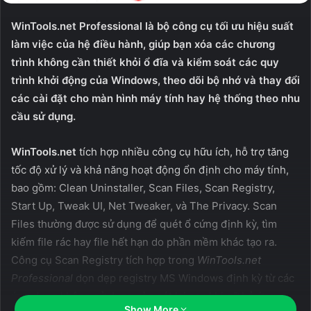
WinTools.net Professional là bộ công cụ tối ưu hiệu suất
làm việc của hệ điều hành, giúp bạn xóa các chương
trình không cần thiết khỏi ổ đĩa và kiểm soát các quy
trình khởi động của Windows, theo dõi bộ nhớ và thay đổi
các cài đặt cho màn hình máy tính hay hệ thống theo nhu
cầu sử dụng.
WinTools.net
tích hợp nhiều công cụ hữu ích, hỗ trợ tăng
tốc độ xử lý và khả năng hoạt động ổn định cho máy tính,
bao gồm: Clean Uninstaller, Scan Files, Scan Registry,
Start Up, Tweak UI, Net Tweaker, và The Privacy. Scan
Files thường được sử dụng để quét ổ cứng định kỳ, tìm
kiếm file rác hay file hết hạn do phần mềm khác tạo ra.
Công cụ Scan Registry tích hợp trong
WinTools.net
Professional
dọn dẹp registry MS Windows định kỳ từ các
ứng dụng không sử dụng còn sót lại sau khi gỡ bỏ ứng
Show More