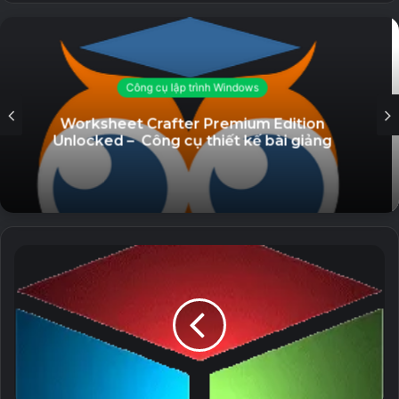
AutoPlay Menu Builder Unlocked – Tạo
Menu phát tự động
19 September, 2023
Bảo mật - Security Windows
GiliSoft Secure Disc Creator Unlocked
RDS-Knight Ultimate Protection
– Ghi đĩa CD/DVD và bảo mật dữ liệu
Unlocked – Bảo vệ các kết nối từ xa
7 September, 2023
Stellar Repair for Video (All Editons
Unlocked) – Sửa chữa file video bị lỗi
5 September, 2023
Eltima USB Network Gate Unlocked –
Phần mềm hỗ trợ chia sẻ kết nối USB
qua Internet
23 August, 2023