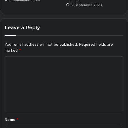
17 September, 2023
Leave a Reply
Your email address will not be published.
Required fields are
marked
*
C
o
m
m
e
n
t
Name
*
*