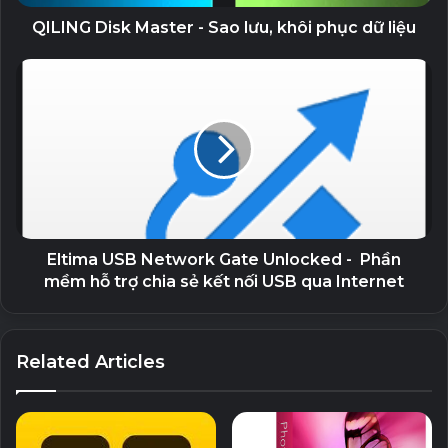
– Tối ưu hiệu suất máy tính.
QILING Disk Master - Sao lưu, khôi phục dữ liệu
– Xóa chương trình.
– Kiểm soát quy trình khởi động Windows.
– Thay đổi cài đặt cho máy tính.
Mật khẩu giải nén: 123
Eltima USB Network Gate Unlocked - Phần
mềm hỗ trợ chia sẻ kết nối USB qua Internet
Download v23.8.1
Related Articles