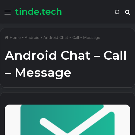
tinde.tech
Menu
Switc
S
skin
fo
Home
•
Android
•
Android Chat - Call - Message
Android Chat – Call
– Message