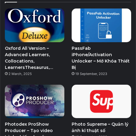
e
t
T
t
b
t
u
a
o
e
b
g
o
r
e
r
Oxford All Version –
PassFab
k
a
Advanced Learners,
iPhone/Activation
Collocations,
Unlocker – Mở Khóa Thiết
m
LearnersThesaurus,…
Bị
2 March, 2025
19 September, 2023
Photodex ProShow
Photo Supreme – Quản lý
Producer – Tạo video
ảnh kĩ thuật số