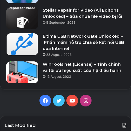
Stellar Repair for Video (All Editons
Unlocked) – Sửa chữa file video bị lỗi
5 September, 2023
Eltima USB Network Gate Unlocked –
Phần mềm hỗ trợ chia sẻ kết nối USB
qua Internet
23 August, 2023
WinTools.net (License) – Tinh chỉnh
và tối ưu hiệu suất của hệ điều hành
13 August, 2023
F
T
Y
I
a
w
o
n
c
i
u
s
Last Modified