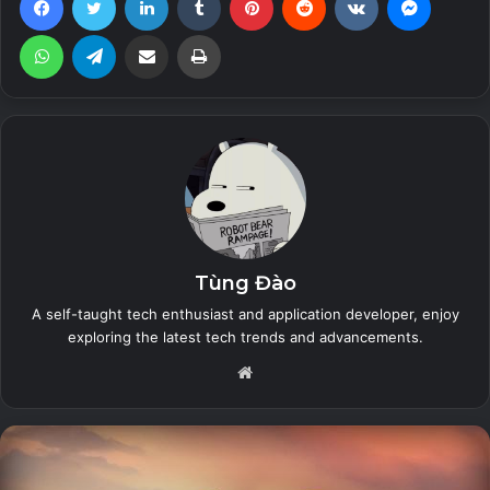
temp mail, 10minutemail, throwaway email, fake-mail hay
Trash-mail…
WhatsApp
Telegram
Share via Email
Print
Temp Mail được tạo ra như một email chính thức nên về cơ
bản cách sử dụng là giống nhau, nó đơn giản và vô cùng
tiện lợi. Khi truy cập ứng dụng Temp Mail, mỗi địa chỉ IP sẽ
tự động thiết lập ngẫu nhiên một email với tên bất kỳ.
Related Articles
Tùng Đào
The Sims™ Mobile (Unlimited Money)
A self-taught tech enthusiast and application developer, enjoy
26 July, 2023
exploring the latest tech trends and advancements.
Website
Zero City: base-building games (MOD
Menu, High Damage/Defense)
26 July, 2023