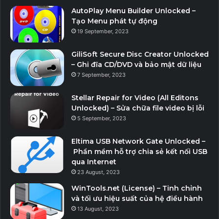
đề về thư rác hoặc lừa đảo làm phiền bạn.
AutoPlay Menu Builder Unlocked –
Với ứng dụng, bạn có thể xem các thông tin như người
Tạo Menu phát tự động
gửi, chủ đề, nội dung tin nhắn.
19 September, 2023
Nếu không muốn sử dụng Temp Mail nữa, bạn chỉ cần
GiliSoft Secure Disc Creator Unlocked
nhấn Delete trên trang chủ của email ảo, mọi thông
– Ghi đĩa CD/DVD và bảo mật dữ liệu
tin của bạn cũng sẽ bị xóa.
7 September, 2023
Stellar Repair for Video (All Editons
Download v3.08
Unlocked) – Sửa chữa file video bị lỗi
5 September, 2023
Download v3.07
Eltima USB Network Gate Unlocked –
Phần mềm hỗ trợ chia sẻ kết nối USB
qua Internet
23 August, 2023
WinTools.net (License) – Tinh chỉnh
và tối ưu hiệu suất của hệ điều hành
13 August, 2023