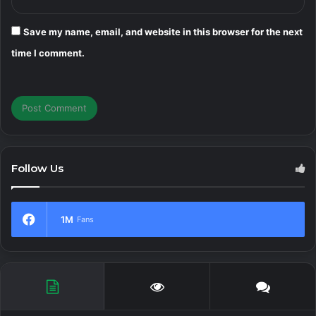
Thư tạm thời không yêu cầu đăng ký
Email ảo hoàn toàn ẩn danh, vì vậy tất cả thông tin cá
Save my name, email, and website in this browser for the next
nhân, địa chỉ hoặc địa chỉ IP sẽ bị xóa vĩnh viễn khi
time I comment.
xóa email này.
Tin nhắn được gửi ngay lập tức và địa chỉ email được
tạo tự động, vì vậy bạn sẽ không phải mất thời gian
chọn tên miền bằng các phương pháp truyền thống
phức tạp
Email ảo này được bảo vệ khỏi thư rác, đột nhập và
Follow Us
các tình huống lừa đảo
Địa chỉ email ảo có giá trị cho đến khi bạn xóa hoặc
1M
Fans
đến khi dịch vụ thay đổi danh sách tên miền nên bạn
không cần làm gì để kéo dài thời gian sử dụng ứng
dụng
Tính năng gửi email trong ứng dụng này đã bị vô hiệu
hóa và họ sẽ không mở rộng tính năng này vì các vấn