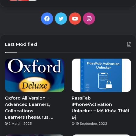
Facebook
Twitter
YouTube
Instagram
Last Modified
Oxford All Version –
PassFab
Advanced Learners,
iPhone/Activation
Collocations,
Unlocker – Mở Khóa Thiết
LearnersThesaurus,…
Bị
2 March, 2025
19 September, 2023