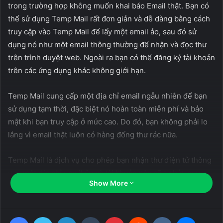
trong trường hợp không muốn khai báo Email thật. Bạn có
thể sử dụng Temp Mail rất đơn giản và dễ dàng bằng cách
truy cập vào Temp Mail để lấy một email ảo, sau đó sử
dụng nó như một email thông thường để nhận và đọc thư
trên trình duyệt web. Ngoài ra bạn có thể đăng ký tài khoản
trên các ứng dụng khác không giới hạn.
Temp Mail cung cấp một địa chỉ email ngẫu nhiên để bạn
sử dụng tạm thời, đặc biệt nó hoàn toàn miễn phí và bảo
mật khi bạn truy cập ở mức cao. Do đó, bạn không phải lo
lắng vì email thật luôn có hàng đống thư rác nữa.
Temp Mail là dịch vụ cho phép bạn nhận thư điện tử thông
qua một địa chỉ email ảo và tài khoản này sẽ tự hủy sau
Show More
một thời gian sử dụng nhất định. Nhưng sau đó, bạn cũng
có thể tạo thêm email và tiếp tục sử dụng chúng. App
Temp Mail còn được biết đến với nhiều cách gọi khác như
Facebook
Twitter
LinkedIn
Tumblr
Pinterest
Reddit
VKontakte
Messen