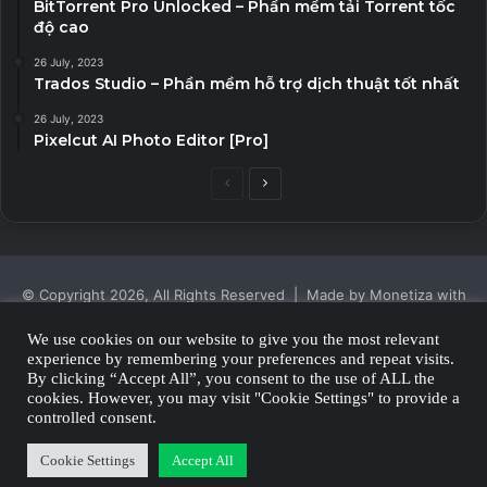
BitTorrent Pro Unlocked – Phần mềm tải Torrent tốc
độ cao
26 July, 2023
Trados Studio – Phần mềm hỗ trợ dịch thuật tốt nhất
26 July, 2023
Pixelcut AI Photo Editor [Pro]
Previous
Next
page
page
© Copyright 2026, All Rights Reserved | Made by Monetiza with
| Proudly Hosted by
Monetiza
We use cookies on our website to give you the most relevant
experience by remembering your preferences and repeat visits.
Privacy Policy
By clicking “Accept All”, you consent to the use of ALL the
cookies. However, you may visit "Cookie Settings" to provide a
Facebook
Twitter
YouTube
Instagram
controlled consent.
Cookie Settings
Accept All