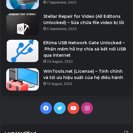
7 September, 2023
Download v6.14.3
Stellar Repair for Video (All Editons
Unlocked) – Sửa chữa file video bị lỗi
5 September, 2023
Eltima USB Network Gate Unlocked –
Phần mềm hỗ trợ chia sẻ kết nối USB
qua Internet
23 August, 2023
WinTools.net (License) – Tinh chỉnh
và tối ưu hiệu suất của hệ điều hành
13 August, 2023
Facebook
Twitter
YouTube
Instagram