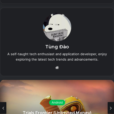
dàng hơn.
Related Articles
The Sims™ Mobile (Unlimited Money)
26 July, 2023
Tùng Đào
Zero City: base-building games (MOD
A self-taught tech enthusiast and application developer, enjoy
exploring the latest tech trends and advancements.
Menu, High Damage/Defense)
26 July, 2023
Website
Land of Legends: Island
games (Unlimited Energy)
26 July, 2023
iToolab WatsGo (Unlocked) – Chuyển
Android
WhatsApp giữa Android và iPhone
Trials Frontier (Unlimited Money)