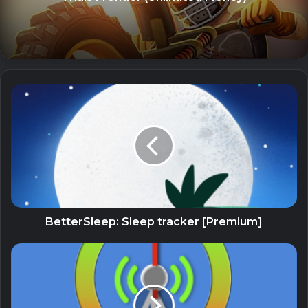
26 July, 2023
DANH MỤC CÁ NHÂN HÓA
Thêm các công cụ tài chính ưa thích và cổ quyền vào danh
mục đầu tư của bạn.
Danh sách theo dõi cá nhân của bạn có thể được truy cập
bất cứ lúc nào từ menu của bạn, cung cấp cho bạn giá thời
gian thực, và Danh mục Nắm giữ hiển thị cho bạn tổng giá
trị tài sản của bạn 24/7.
CẢNH BÁO
Hệ thống Cảnh Báo của chúng tôi cho phép bạn nhận cảnh
BetterSleep: Sleep tracker [Premium]
báo tùy chỉnh đối với mọi công cụ, sự kiện kinh tế hay các
bài phân tích mới.
Đối với tất cả 100.000 công cụ tài chính, bạn có thể thiết
lập thông báo cho một mức giá cụ thể, thay đổi theo% hoặc
khối lượng. Tất cả được triển khai theo yêu cầu và được