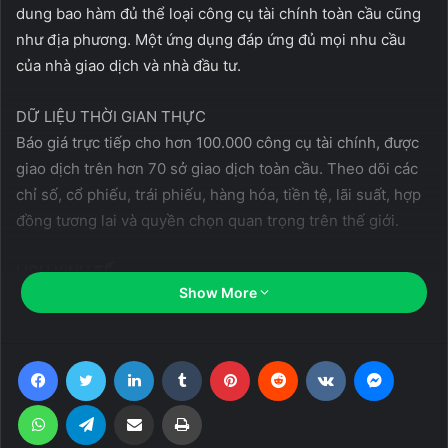
dung bao hàm đủ thể loại công cụ tài chính toàn cầu cũng
như địa phương. Một ứng dụng đáp ứng đủ mọi nhu cầu
của nhà giao dịch và nhà đầu tư.
DỮ LIỆU THỜI GIAN THỰC
Báo giá trực tiếp cho hơn 100.000 công cụ tài chính, được
giao dịch trên hơn 70 sở giao dịch toàn cầu. Theo dõi các
chỉ số, cổ phiếu, trái phiếu, hàng hóa, tiền tệ, lãi suất, hợp
đồng tương lai và quyền chọn quan trọng trên thế giới.
LỊCH KINH TẾ
Show More
Cập nhật trực tiếp các sự kiện kinh tế toàn cầu, với nội
dung được tùy chỉnh theo mối quan tâm của riêng bạn.
Lịch kinh tế theo thời gian thực của chúng tôi được các nhà
Facebook
Twitter
LinkedIn
Tumblr
Pinterest
Reddit
VKontakte
Messen
giao dịch và nhà đầu tư hàng đầu sử dụng để theo dõi các
sự kiện gây biến động thị trường ngay khi vừa công báo,
WhatsApp
Telegram
Share via Email
Print
khiến việc theo dõi sức tác động lên thị trường trở nên dễ