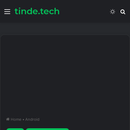
tinde.tech
Menu
Switch
S
skin
fo
Home
•
Android