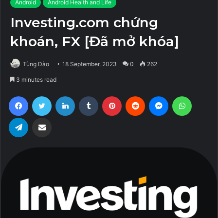
Android
Android Health and Life
Investing.com chứng
khoán, FX [Đã mở khóa]
Tùng Đào
18 September, 2023
0
262
3 minutes read
Facebook
Twitter
LinkedIn
Tumblr
Pinterest
Reddit
Messenger
WhatsA
Telegram
Share via Email