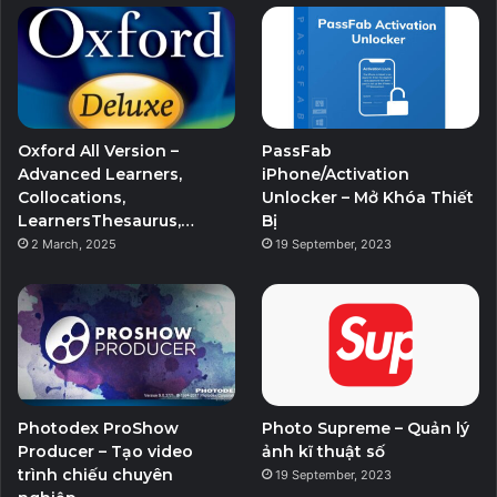
b
t
u
a
o
e
b
g
o
r
e
r
Oxford All Version –
PassFab
k
a
Advanced Learners,
iPhone/Activation
Collocations,
Unlocker – Mở Khóa Thiết
m
LearnersThesaurus,…
Bị
2 March, 2025
19 September, 2023
Photodex ProShow
Photo Supreme – Quản lý
Producer – Tạo video
ảnh kĩ thuật số
trình chiếu chuyên
19 September, 2023