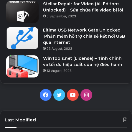
Stellar Repair for Video (All Editons
Unlocked) – Sửa chữa file video bị lỗi
5 September, 2023
Eltima USB Network Gate Unlocked –
Phần mềm hỗ trợ chia sẻ kết nối USB
qua Internet
23 August, 2023
WinTools.net (License) – Tinh chỉnh
và tối ưu hiệu suất của hệ điều hành
13 August, 2023
F
T
Y
I
a
w
o
n
c
i
u
s
Last Modified
e
t
T
t