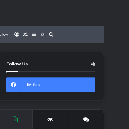
Log
Random
Sidebar
Switch
Search
ollow
In
Article
skin
for
Follow Us
1M
Fans