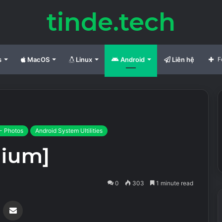
tinde.tech
s
MacOS
Linux
Android
Liên hệ
F
- Photos
Android System Ultilities
mium]
0
303
1 minute read
Messenger
Share via Email