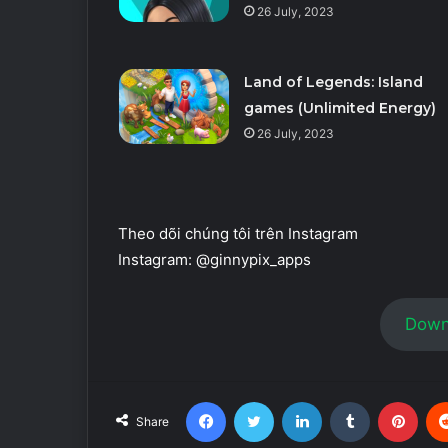
26 July, 2023
Land of Legends: Island
games (Unlimited Energy)
26 July, 2023
Theo dõi chúng tôi trên Instagram
Instagram: @ginnypix_apps
Down
Facebook
Twitter
LinkedIn
Tumblr
Pint
Share