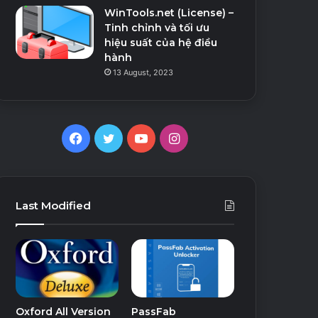
WinTools.net (License) –
Tinh chỉnh và tối ưu
hiệu suất của hệ điều
hành
13 August, 2023
Facebook
Twitter
YouTube
Instagram
Last Modified
Oxford All Version
PassFab