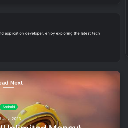
nd application developer, enjoy exploring the latest tech
ead Next
Android
6 July, 2023