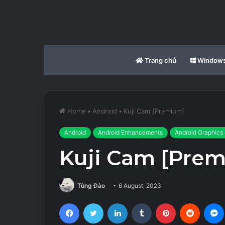
Trang chủ
Window
Home
•
Android
•
Kuji Cam [Premium]
Android
Android Enhancements
Android Graphics 
Kuji Cam [Pre
Tùng Đào
6 August, 2023
Facebook
Twitter
LinkedIn
Tumblr
Pinterest
Reddit