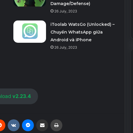
Damage/Defense)
26 July, 2023
iToolab WatsGo (Unlocked) –
Chuyển WhatsApp giữa
Android và iPhone
26 July, 2023
load
v2.23.4
erest
Reddit
VKontakte
Messenger
Share via Email
Print