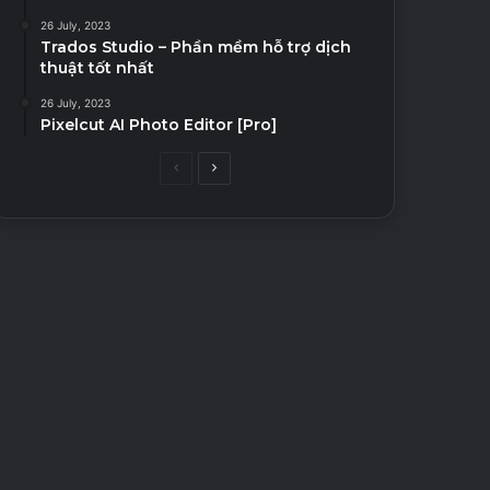
26 July, 2023
Trados Studio – Phần mềm hỗ trợ dịch
thuật tốt nhất
26 July, 2023
Pixelcut AI Photo Editor [Pro]
Previous
Next
page
page
Android
26 July, 2023
Drift Max Pro – Car Drift