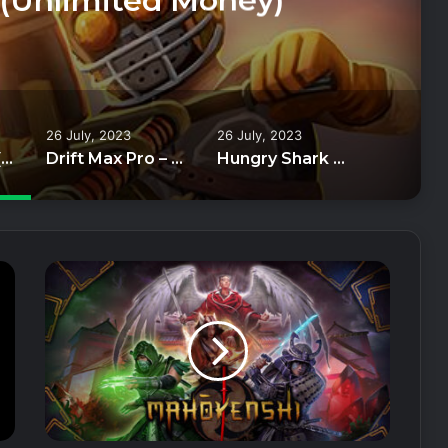
r (Unlimited Money)
26 July, 2023
26 July, 2023
Trials Frontier (Unlimited Money)
Drift Max Pro – Car Drifting (Unlimited Money)
Hungry Shark World (Unlimited Money)