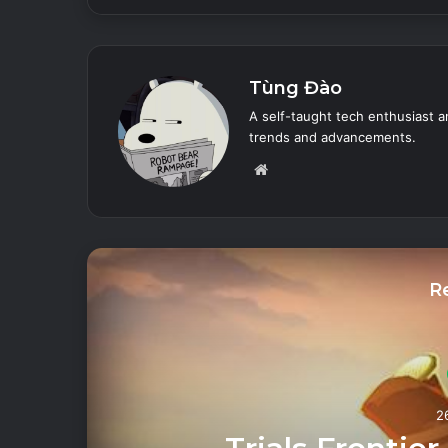
Tùng Đào
A self-taught tech enthusiast a
trends and advancements.
Website
R
2
ed