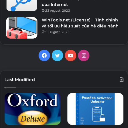
qua Internet
23 August, 2023
Liên hệ với chúng tôi thông qua ứng dụng và chúng tôi
đảm bảo bạn sẽ hài lòng!
WinTools.net (License) – Tinh chỉnh
và tối ưu hiệu suất của hệ điều hành
13 August, 2023
Download v24.1.1
Facebook
Twitter
YouTube
Instagram
Last Modified