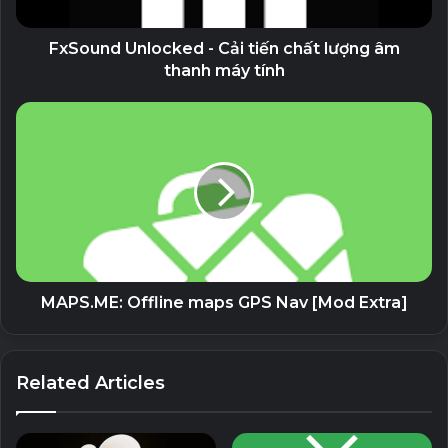
các vùng chứa riêng biệt
• Sử dụng nhiều tài khoản, tất cả đều hoạt động cùng lúc,
FxSound Unlocked - Cải tiến chất lượng âm
trên cùng một trình duyệt
thanh máy tính
• Giữ tài khoản công việc và tài khoản cá nhân riêng biệt
• Lý tưởng cho các trang xã hội xâm phạm quyền riêng tư
• Sử dụng Chế độ ẩn danh vĩnh viễn cho các trang web
cung cấp nội dung miễn phí cho người dùng mới
TRÌNH DUYỆT NÂNG CAO CHO NGƯỜI DÙNG
Cần một chút học hỏi và hiểu biết để sử dụng Hermit một
cách hiệu quả – Chúng tôi sẵn sàng trợ giúp!
MAPS.ME: Offline maps GPS Nav [Mod Extra]
BẮT ĐẦU KHÓA HƯỚNG DẪN
https://hermit.chimbori.com/help/getting-started
Related Articles
TRỢ GIÚP BÀI VIẾT & CÂU HỎI THƯỜNG GẶP