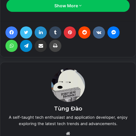
Show More
Related Articles
Facebook
Twitter
LinkedIn
Tumblr
Pinterest
Reddit
VKontakte
Messen
The Sims™ Mobile (Unlimited Money)
WhatsApp
Telegram
Share via Email
Print
26 July, 2023
Zero City: base-building games (MOD
Menu, High Damage/Defense)
26 July, 2023
Land of Legends: Island
games (Unlimited Energy)
26 July, 2023
Tùng Đào
A self-taught tech enthusiast and application developer, enjoy
iToolab WatsGo (Unlocked) – Chuyển
exploring the latest tech trends and advancements.
WhatsApp giữa Android và iPhone
Website
26 July, 2023