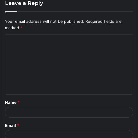
Leave a Reply
Your email address will not be published.
Required fields are
marked
*
C
o
m
m
e
n
t
Name
*
*
Email
*