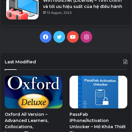
WinTools.net (License) – Tinh chỉnh
và tối ưu hiệu suất của hệ điều hành
13 August, 2023
Facebook
Twitter
YouTube
Instagram
Last Modified
Oxford All Version –
PassFab
Advanced Learners,
iPhone/Activation
Collocations,
Unlocker – Mở Khóa Thiết