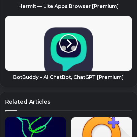
Lưu lại những địa điểm bạn yêu thích và chia sẻ chúng với
Hermit — Lite Apps Browser [Premium]
bạn bè.
HIỆN CÓ TRÊN TOÀN THẾ GIỚI
Cần thiết khi ở trong nước lẫn du lịch nước ngoài.
Hà Nội, Đà Nẵng, TPHCM, Nha Trang, Phú Quốc, Việt Nam?
Có. Seoul, Hàn Quốc? Có.Paris, Pháp? Có. Amsterdam, Hà
Lan? Có. Barcelona, Tây Ban Nha? Có. New York, Mỹ? Có.
Rome, Ý? Có. London, Anh? Có.
BotBuddy – AI ChatBot, ChatGPT [Premium]
VÀ NHIỀU HƠN THẾ NỮA!
– Tìm kiếm thông qua các hạng mục khác nhau như nhà
hàng, quán cà phê, điểm du lịch, khách sạn, máy ATM hay
Related Articles
phương tiện công cộng (tàu điện ngầm, xe buýt, v.v)
– Đặt khách sạn trực tiếp thông qua Booking.com trong
ứng dụng
– Chia sẻ địa điểm của bạn thông qua tin nhắn hoặc mạng