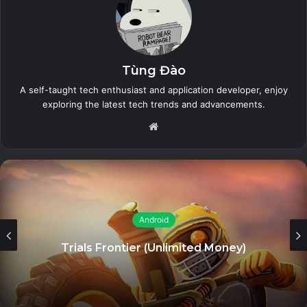
GBWhatsapp Apk có rất nhiều tính năng thú vị khiến người
dùng bị thu hút. Kể từ khi bạn sử dụng ứng dụng này, nó đã
trở thành một trong những ứng dụng hàng đầu cho điện
Tùng Đào
thoại Android của bạn. Tôi sẽ đề cập đến một số tính năng
A self-taught tech enthusiast and application developer, enjoy
hàng đầu của ứng dụng này. Bạn có thể cài đặt để tận
exploring the latest tech trends and advancements.
hưởng những tính năng đó cũng như khám phá thêm nhiều
Website
tính năng hay. Kiểm tra các tính năng này dựa trên bản cập
nhật mới nhất GBWhatsapp APK v6.8.1 như sau:
Kiểm tra lịch sử tin nhắn đã khôi phục từ danh
bạ/nhóm. Trong tính năng này, bạn có thể nhận thông báo
Android
về các tin nhắn đã bị thu hồi. Trong đó, bạn có thể nhận
được rất nhiều tin nhắn cùng một lúc.
Trials Frontier (Unlimited Money)
Related Articles