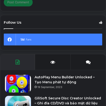
cho các liên hệ và nhóm trong khi bạn nhập tin nhắn.
Ẩn trạng thái ghi âm: Bạn có thể ẩn trạng thái của các
liên hệ và nhóm trong khi ghi âm giọng nói của mình.
Follow Us
Ẩn Micrô xanh: Người dùng có thể ẩn Micrô xanh cho
các liên hệ và nhóm ngay cả khi bạn mở giọng nói.
Ẩn trạng thái xem: Người dùng có thể ẩn trạng thái
1M
Fans
xem cho danh bạ. Tên của bạn sẽ không xuất hiện
nếu bạn đã xem trạng thái.
Download v19.0.0
AutoPlay Menu Builder Unlocked –
Tạo Menu phát tự động
19 September, 2023
GiliSoft Secure Disc Creator Unlocked
– Ghi đĩa CD/DVD và bảo mật dữ liệu