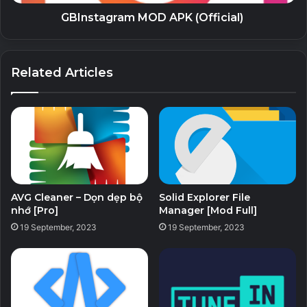
Mời bạn bè sử dụng GBWhatsapp.
GBInstagram MOD APK (Official)
Đánh dấu tin nhắn đã đọc từ thông báo.
Chọn tất cả các cuộc hội thoại từ màn hình chính.
Phát video GBWhatsapp bằng trình phát nhạc của
Related Articles
bạn.
Nhiều tùy chọn thanh toán hơn để bạn có thể thanh
toán cho bạn bè thông qua tài khoản ngân hàng của
mình.
Đặt tin nhắn tự động trả lời khi bạn bận và thêm hoặc
xóa địa chỉ trả lời tự động.
AVG Cleaner – Dọn dẹp bộ
Solid Explorer File
Hỗ trợ nhiều biểu tượng cảm xúc, Biểu tượng cảm xúc,
nhớ [Pro]
Manager [Mod Full]
GIF, v.v.
19 September, 2023
19 September, 2023
Bật chế độ DND trong Whatsapp để tắt kết nối
Internet của GBWhatsapp.
Bạn có thể lọc tin nhắn, Chống thu hồi tin nhắn.
Chia sẻ vị trí với bạn bè của bạn.