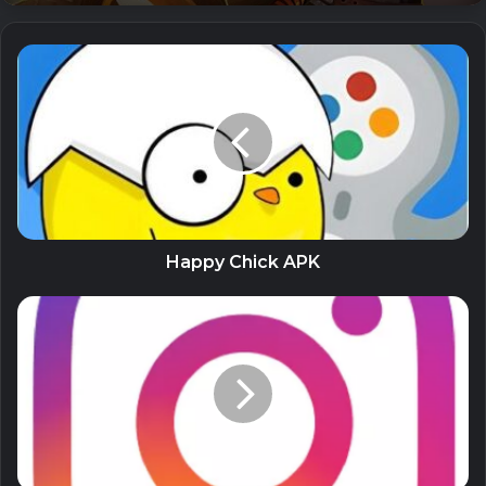
The Sims™ Mobile (Unlimited Money)
26 July, 2023
Zero City: base-building games (MOD
Menu, High Damage/Defense)
26 July, 2023
Land of Legends: Island
games (Unlimited Energy)
Happy Chick APK
26 July, 2023
iToolab WatsGo (Unlocked) – Chuyển
WhatsApp giữa Android và iPhone
26 July, 2023
Thay đổi khả năng hiển thị của danh bạ thiết bị.