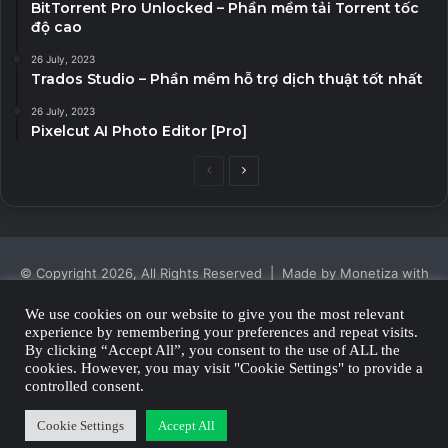
BitTorrent Pro Unlocked – Phần mềm tải Torrent tốc
độ cao
26 July, 2023
Trados Studio – Phần mềm hỗ trợ dịch thuật tốt nhất
26 July, 2023
Pixelcut AI Photo Editor [Pro]
Previous
Next
page
page
© Copyright 2026, All Rights Reserved | Made by Monetiza with
| Proudly Hosted by
Monetiza
We use cookies on our website to give you the most relevant
experience by remembering your preferences and repeat visits.
Privacy Policy
By clicking “Accept All”, you consent to the use of ALL the
cookies. However, you may visit "Cookie Settings" to provide a
Facebook
Twitter
YouTube
Instagram
controlled consent.
Cookie Settings
Accept All