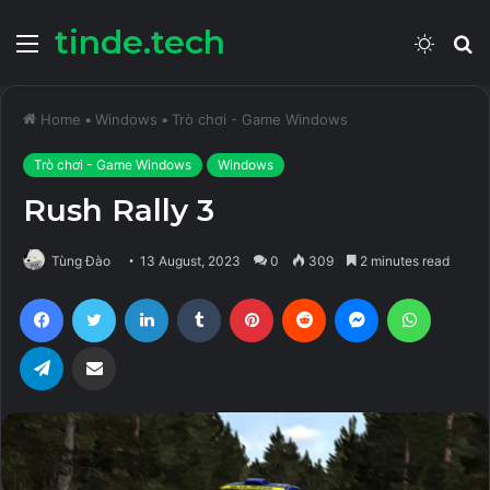
tinde.tech
Menu
Switch
S
skin
fo
Home
•
Windows
•
Trò chơi - Game Windows
Trò chơi - Game Windows
Windows
Rush Rally 3
Tùng Đào
13 August, 2023
0
309
2 minutes read
Facebook
Twitter
LinkedIn
Tumblr
Pinterest
Reddit
Messenger
WhatsA
Telegram
Share via Email