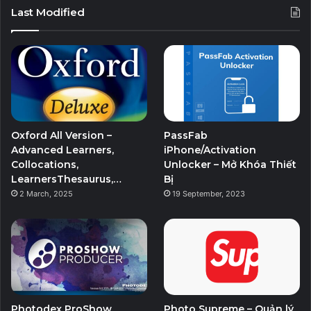
Last Modified
Oxford All Version –
PassFab
Advanced Learners,
iPhone/Activation
Collocations,
Unlocker – Mở Khóa Thiết
LearnersThesaurus,…
Bị
2 March, 2025
19 September, 2023
Photodex ProShow
Photo Supreme – Quản lý