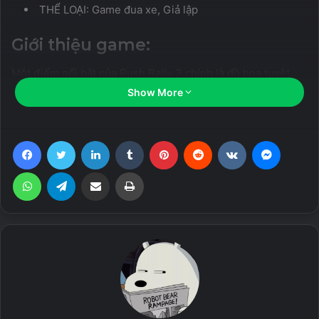
THỂ LOẠI: Game đua xe, Giả lập
Giới thiệu game:
Một điểm nổi bật của Rush Rally 3 chính là đồ họa tuyệt
đẹp với các chi tiết được thiết kế tỉ mỉ và sống động. Màn
Show More
hình hiển thị rộng và màu sắc tươi sáng giúp người chơi trải
nghiệm cảm giác đua xe như thật. Ngoài ra, âm thanh trong
Facebook
Twitter
LinkedIn
Tumblr
Pinterest
Reddit
VKontakte
Messen
game cũng được đánh giá rất cao với những tiếng động xe
vượt qua địa hình khác nhau cùng các nhạc nền sôi động.
WhatsApp
Telegram
Share via Email
Print
Gameplay của Rush Rally 3 cũng rất ấn tượng. Người chơi
sẽ có cơ hội trải nghiệm những trận đua nhanh và đầy thử
thách trên các địa hình khác nhau. Tựa game này cung cấp
cho người chơi một loạt các chế độ chơi khác nhau như:
chế độ chơi đơn, chế độ đua chống lại thời gian và chế độ
chơi đa người.