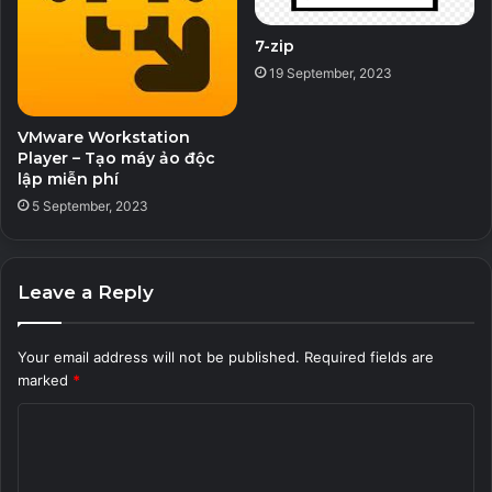
OS: Windows 7 64 Bit or newer
7-zip
Processor: Intel Core i3 4130T (2.9GHz) / AMD FX
19 September, 2023
6300 (3.5 GHz)
Memory: 2 GB RAM
VMware Workstation
Player – Tạo máy ảo độc
Graphics: Nvidia GeForce GTX 770 (1GB) / AMD
lập miễn phí
Radeon HD 7870 (1GB)
5 September, 2023
DirectX: Version 11
Storage: 300 MB available space
Leave a Reply
Recommended:
Your email address will not be published.
Required fields are
Requires a 64-bit processor and operating system
marked
*
OS: Windows 10 64-bit
C
Processor: Intel i5 – 8600K (3.6 GHz) / AMD Ryzen 5
o
1600X (3.6 GHz)
m