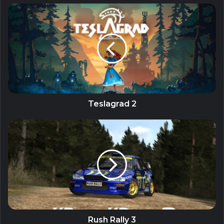
trên khắp thế giới.
Related Articles
AutoPlay Menu Builder Unlocked – Tạo
Menu phát tự động
19 September, 2023
Teslagrad 2
GiliSoft Secure Disc Creator Unlocked
– Ghi đĩa CD/DVD và bảo mật dữ liệu
7 September, 2023
Stellar Repair for Video (All Editons
Unlocked) – Sửa chữa file video bị lỗi
5 September, 2023
Eltima USB Network Gate Unlocked –
Phần mềm hỗ trợ chia sẻ kết nối USB
Rush Rally 3