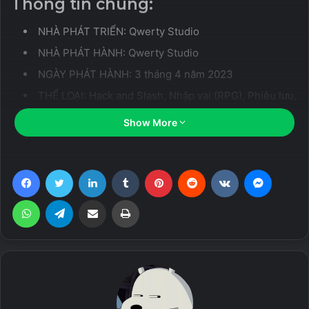
Thông tin chung:
NHÀ PHÁT TRIỂN: Qwerty Studio
NHÀ PHÁT HÀNH: Qwerty Studio
NGÀY PHÁT HÀNH: 3 tháng 4 năm 2023
THỂ LOẠI: Hack and Slash, Nhập vai (RPG), Phiêu lưu,
Thế giới mở, Hành động, Xây dựng
Show More
Giới thiệu game:
Facebook
Twitter
LinkedIn
Tumblr
Pinterest
Reddit
VKontakte
Messen
Trải nghiệm cuộc phiêu lưu cuối cùng trong Brinefall, nơi
bạn sẽ thu thập tài nguyên, xây dựng và mở rộng ngôi làng
WhatsApp
Telegram
Share via Email
Print
của riêng mình, đồng thời khám phá bí mật của một thế giới
mở rộng lớn. Khám phá những khu rừng rậm rạp, những
ngọn núi nguy hiểm và những tàn tích bí ẩn khi bạn khám
phá những kho báu ẩn giấu của thế giới. Chiến đấu với
những kẻ thù hung dữ và thu thập chiến lợi phẩm có giá trị
khi bạn tiến bộ trong cuộc hành trình. Với sự pha trộn độc