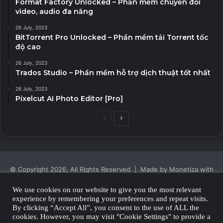
Format Factory Unlocked – Phần mềm chuyển đổi
video, audio đa năng
26 July, 2023
BitTorrent Pro Unlocked – Phần mềm tải Torrent tốc
độ cao
26 July, 2023
Trados Studio – Phần mềm hỗ trợ dịch thuật tốt nhất
26 July, 2023
Pixelcut AI Photo Editor [Pro]
Previous
Next
page
page
© Copyright 2026, All Rights Reserved | Made by Monetiza with
| Proudly Hosted by
Monetiza
We use cookies on our website to give you the most relevant
experience by remembering your preferences and repeat visits.
Privacy Policy
By clicking “Accept All”, you consent to the use of ALL the
cookies. However, you may visit "Cookie Settings" to provide a