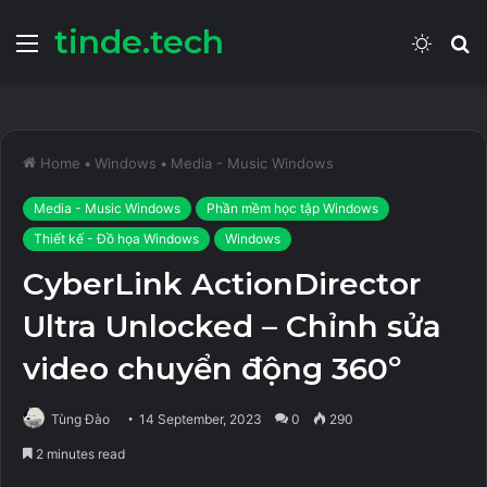
tinde.tech
Menu
Switch
S
skin
fo
Home
•
Windows
•
Media - Music Windows
Media - Music Windows
Phần mềm học tập Windows
Thiết kế - Đồ họa Windows
Windows
CyberLink ActionDirector
Ultra Unlocked – Chỉnh sửa
video chuyển động 360º
Tùng Đào
14 September, 2023
0
290
2 minutes read