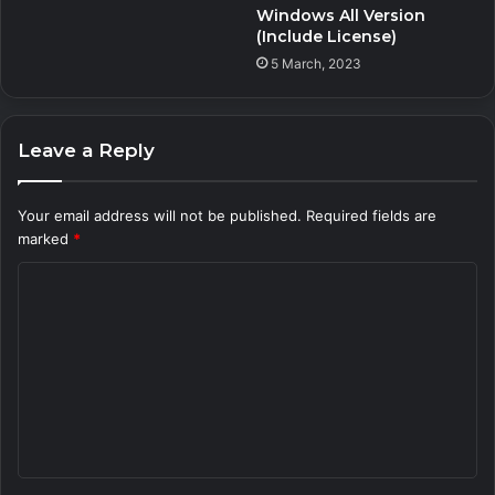
Windows All Version
(Include License)
5 March, 2023
Leave a Reply
Your email address will not be published.
Required fields are
marked
*
C
o
m
m
e
n
t