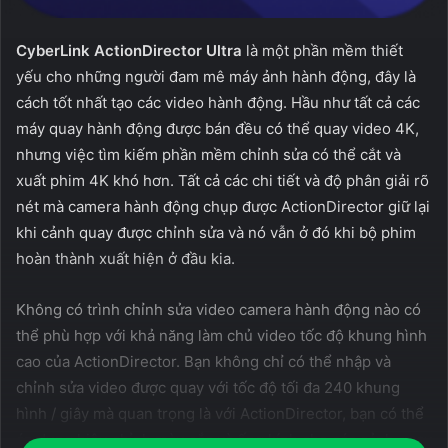
CyberLink ActionDirector Ultra
là một phần mềm thiết
yếu cho những người đam mê máy ảnh hành động, đây là
cách tốt nhất tạo các video hành động. Hầu như tất cả các
máy quay hành động được bán đều có thể quay video 4K,
nhưng việc tìm kiếm phần mềm chỉnh sửa có thể cắt và
xuất phim 4K khó hơn. Tất cả các chi tiết và độ phân giải rõ
nét mà camera hành động chụp được ActionDirector giữ lại
khi cảnh quay được chỉnh sửa và nó vẫn ở đó khi bộ phim
hoàn thành xuất hiện ở đầu kia.
Không có trình chỉnh sửa video camera hành động nào có
thể phù hợp với khả năng làm chủ video tốc độ khung hình
cao của ActionDirector. Bạn không chỉ có thể nhập và
chỉnh sửa video được quay với tốc độ tối đa 240 khung
hình / giây mà quan trọng là với ActionDirector, bạn có thể
áp dụng hiệu chỉnh màu sắc và ống kính cho các cảnh quay