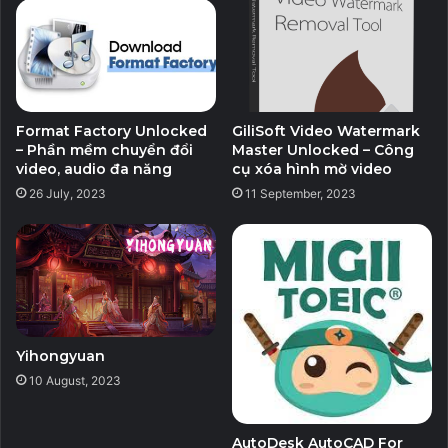
Phần mềm có đuôi _WithMed hoặc _Rsload thì đã
bao gồm kích hoạt đi kèm. Cài đặt xong thì chạy
kích hoạt.
* Phần mềm đuôi Lrepacks, Repackme, Diakov,
Format Factory Unlocked
GiliSoft Video Watermark
KpoJIuK,TryRooM thì chỉ cần chạy file install.cmd là
– Phần mềm chuyển đổi
Master Unlocked – Công
video, audio đa năng
cụ xóa hình mờ video
được. Không chạy file exe.
26 July, 2023
11 September, 2023
* Phần mềm đuôi Portable thì chỉ cần giải nén và chạy
file exe, không cần cài đặt.
=> Mật khẩu giải nén: PITVN
Yihongyuan
Lin
CyberLinkActionDirectorUltra3.0.3429.0_WithMed.rar
10 August, 2023
1
AutoDesk AutoCAD For