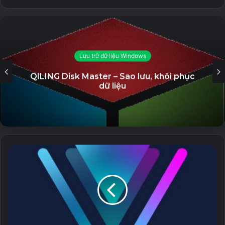
Related Articles
AutoPlay Menu Builder Unlocked – Tạo
Menu phát tự động
Lưu trữ dữ liệu Windows
19 September, 2023
QILING Disk Master – Sao lưu, khôi phục
GiliSoft Secure Disc Creator Unlocked
dữ liệu
– Ghi đĩa CD/DVD và bảo mật dữ liệu
7 September, 2023
Stellar Repair for Video (All Editons
Unlocked) – Sửa chữa file video bị lỗi
5 September, 2023
Eltima USB Network Gate Unlocked –
Phần mềm hỗ trợ chia sẻ kết nối USB
qua Internet
23 August, 2023