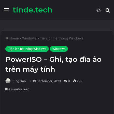
tinde.tech
Menu
Switch
S
skin
fo
Home
•
Windows
•
Tiện ích hệ thống Windows
Tiện ích hệ thống Windows
Windows
PowerISO – Ghi, tạo đĩa ảo
trên máy tính
Tùng Đào
19 September, 2023
0
299
2 minutes read