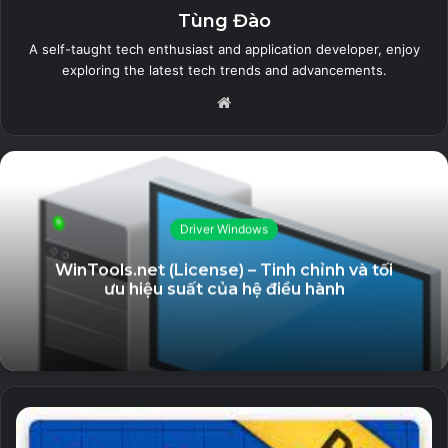
Tùng Đào
Related Articles
A self-taught tech enthusiast and application developer, enjoy
exploring the latest tech trends and advancements.
AutoPlay Menu Builder Unlocked – Tạo
Website
Menu phát tự động
19 September, 2023
GiliSoft Secure Disc Creator Unlocked
– Ghi đĩa CD/DVD và bảo mật dữ liệu
Driver Windows
7 September, 2023
WinTools.net (License) – Tinh chỉnh và tối
Stellar Repair for Video (All Editons
ưu hiệu suất của hệ điều hành
Unlocked) – Sửa chữa file video bị lỗi
5 September, 2023
Eltima USB Network Gate Unlocked –
Phần mềm hỗ trợ chia sẻ kết nối USB
qua Internet