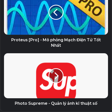
23 August, 2023
PowerISO hỗ trợ nhiều định dạng tập tin ảnh đĩa khác nhau
như BIN / CUE, DAA, UIF, DMG, MDF / MDS, ASHDISC, BWI
/ B5I, màn hình LCD, IMG, CDI, CIF, P01, PDI, NRG, NCD,
PXI, GI, FCD, VCD, C2D, BIF. Phần mềm này có thể tạo file
Proteus [Pro] - Mô phỏng Mạch Điện Tử Tốt
Nhất
ISO hoặc tập tin CUE BIN từ các tập tin đĩa cứng. Các file
ISO này có khả năng khởi động và sử dụng như đĩa gốc.
Nhắc đến những công cụ tạo, quản lý và chuyển đổi ổ ảo
thì UltraISO là cái tên không nên bỏ qua vì những tính năng
phong phú và thú vị mà phần mềm này mang lại, đặc
biệt UltraISO hỗ trợ cho nhiều định dạng đĩa khác nhau, có
thể trích xuất nội dung tập tin ảnh đĩa.
Photo Supreme - Quản lý ảnh kĩ thuật số
=> Mật khẩu giải nén: PITVN