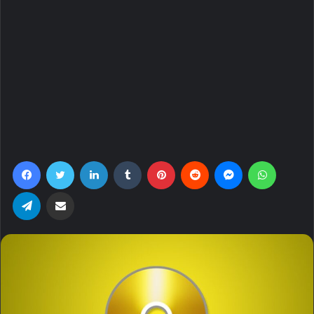
Facebook
Twitter
LinkedIn
Tumblr
Pinterest
Reddit
Messenger
WhatsA
Telegram
Share via Email