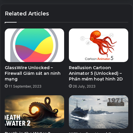
PowerISO_8.0_WithMed.rar
Link 1
Link 2
Related Articles
GlassWire Unlocked –
Reallusion Cartoon
Firewall Giám sát an ninh
Animator 5 (Unlocked) –
mạng
Phần mềm hoạt hình 2D
11 September, 2023
26 July, 2023