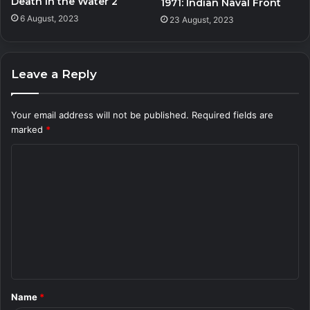
Death in the Water 2
1971: Indian Naval Front
6 August, 2023
23 August, 2023
Leave a Reply
Your email address will not be published.
Required fields are
marked
*
C
o
m
m
e
n
t
Name
*
*