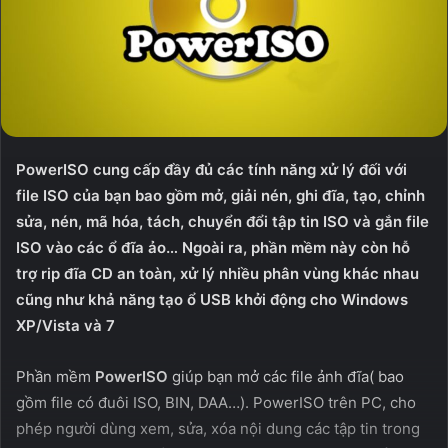
PowerISO cung cấp đầy đủ các tính năng xử lý đối với
file ISO của bạn bao gồm mở, giải nén, ghi đĩa, tạo, chỉnh
sửa, nén, mã hóa, tách, chuyển đổi tập tin ISO và gắn file
ISO vào các ổ đĩa ảo… Ngoài ra, phần mềm này còn hỗ
trợ rip đĩa CD an toàn, xử lý nhiều phân vùng khác nhau
cũng như khả năng tạo ổ USB khởi động cho Windows
XP/Vista và 7
Phần mềm
PowerISO
giúp bạn mở các file ảnh đĩa( bao
gồm file có đuôi ISO, BIN, DAA…). PowerISO trên PC, cho
phép người dùng xem, sửa, xóa nội dung các tập tin trong