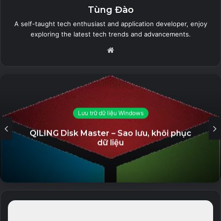
AutoPlay Menu Builder Unlocked – Tạo
Tùng Đào
Menu phát tự động
A self-taught tech enthusiast and application developer, enjoy
19 September, 2023
exploring the latest tech trends and advancements.
Website
GiliSoft Secure Disc Creator Unlocked
– Ghi đĩa CD/DVD và bảo mật dữ liệu
7 September, 2023
Stellar Repair for Video (All Editons
Unlocked) – Sửa chữa file video bị lỗi
Lưu trữ dữ liệu Windows
5 September, 2023
QILING Disk Master – Sao lưu, khôi phục
dữ liệu
Eltima USB Network Gate Unlocked –
Phần mềm hỗ trợ chia sẻ kết nối USB
qua Internet
23 August, 2023
Hiện tại, hình ảnh 360 ° được gắn nhãn là một
tính năng