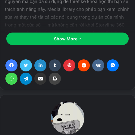
nguyên mà bạn đã sử dụng để thiết kế khóa học thì bạn sẽ
thích tính năng này. Media library cho phép bạn xem, chỉnh
sửa và thay thế tất cả các nội dung trong dự án của mình
trong một cửa sổ — mà không cần rời khỏi Storyline 360.
Phần này đem lại rất nhiều tính năng tuyệt vời tiết kiệm
Show More
thời gian cho người dùng.
Bạn cũng có thể thêm các yếu tố tương tác – như điểm
Facebook
Twitter
LinkedIn
Tumblr
Pinterest
Reddit
VKontakte
Messen
đánh dấu và điểm phát sóng – vào những hình ảnh này và
thậm chí nhúng hỗ trợ đa phương tiện. Articulate Storyline
WhatsApp
Telegram
Share via Email
Print
360 ° là một giải pháp tuyệt vời nếu bạn đang tạo một khóa
học yêu cầu người học tương tác với môi trường học tập
hoặc nếu bạn đang tạo một chuyến tham quan có hướng
dẫn về một địa điểm.
Related Articles