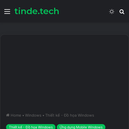
tinde.tech
Menu
Switch
S
skin
fo
Home
•
Windows
•
Thiết kế - Đồ họa Windows
Thiết kế - Đồ họa Windows
Ứng dụng Mobile Windows