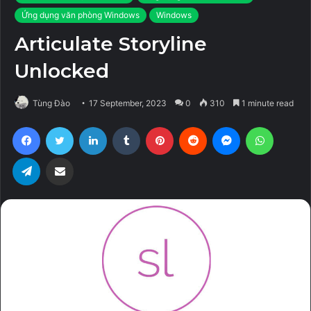
Ứng dụng văn phòng Windows
Windows
Articulate Storyline
Unlocked
Tùng Đào
17 September, 2023
0
310
1 minute read
Facebook
Twitter
LinkedIn
Tumblr
Pinterest
Reddit
Messenger
WhatsA
Telegram
Share via Email