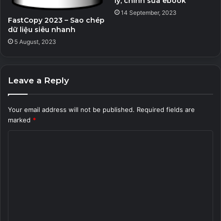
lý, chỉnh sửa ebook
14 September, 2023
FastCopy 2023 – Sao chép
dữ liệu siêu nhanh
5 August, 2023
Leave a Reply
Your email address will not be published.
Required fields are
marked
*
C
o
m
m
e
n