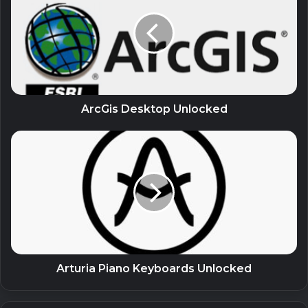
beta
. Điều này có nghĩa là đây là phiên bản đầu tiên của
tính năng và sẽ được bổ sung, tiếp tục phát triển tính năng
này khi Articulate nhận được phản hồi của người dùng!
Phần mềm có đuôi _WithMed hoặc _Rsload thì đã
bao gồm kích hoạt đi kèm. Cài đặt xong thì chạy
ArcGis Desktop Unlocked
kích hoạt.
* Phần mềm đuôi Lrepacks, Repackme, Diakov,
KpoJIuK,TryRooM thì chỉ cần chạy file install.cmd là
được. Không chạy file exe.
* Phần mềm đuôi Portable thì chỉ cần giải nén và chạy
file exe, không cần cài đặt.
Arturia Piano Keyboards Unlocked
=> Mật khẩu giải nén: PITVN