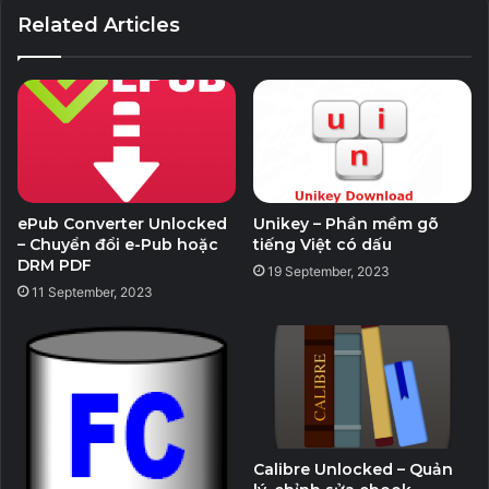
Link
Link
Related Articles
ArticulateStoryline3.12.24693.0_WithMed.rar
1
2
ePub Converter Unlocked
Unikey – Phần mềm gõ
– Chuyển đổi e-Pub hoặc
tiếng Việt có dấu
DRM PDF
19 September, 2023
11 September, 2023
Calibre Unlocked – Quản