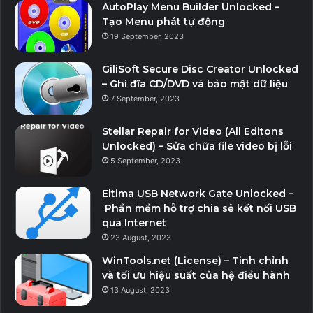
AutoPlay Menu Builder Unlocked –
vị trí an toàn;
Tạo Menu phát tự động
Privacy Protector đảm bảo quyền riêng tư và giữ an
19 September, 2023
toàn thông tin nhạy cảm bằng cách loại bỏ các dấu
vết;
GiliSoft Secure Disc Creator Unlocked
– Ghi đĩa CD/DVD và bảo mật dữ liệu
File Undelete phục hồi và khôi phục các tệp đã xóa
7 September, 2023
hoặc định dạng trên đĩa logic;
Khóa một số tính năng hệ thống để cải thiện bảo mật.
Stellar Repair for Video (All Editons
Unlocked) – Sửa chữa file video bị lỗi
Mạng lưới internet
:
5 September, 2023
Eltima USB Network Gate Unlocked –
Tối ưu hóa và điều chỉnh kết nối internet và cài đặt
Phần mềm hỗ trợ chia sẻ kết nối USB
mạng của bạn;
qua Internet
Chỉnh sửa cài đặt trình duyệt IE;
23 August, 2023
IP Switcher có thể chuyển đổi giữa các cài đặt mạng
WinTools.net (License) – Tinh chỉnh
khác nhau một cách dễ dàng;
và tối ưu hiệu suất của hệ điều hành
13 August, 2023
Chỉnh sửa tệp Máy chủ lưu trữ để tăng tốc độ lướt web