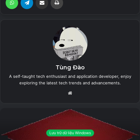
Tạo điểm khôi phục hệ thống theo cách thủ công;
Nhận thông tin chi tiết về hệ thống và phần cứng của
bạn, giúp bạn tìm ra khóa sản phẩm Micrsoft như
Microsoft Windows và Microsoft Office;
Hiển thị và quản lý tất cả các quy trình và luồng đang
chạy; Trung tâm sửa chữa giúp chẩn đoán và khắc
phục các sự cố hệ thống khác nhau;
Tùng Đào
Dọn dẹp hệ thống của bạn chỉ bằng một cú nhấp
A self-taught tech enthusiast and application developer, enjoy
chuột;
exploring the latest tech trends and advancements.
Trình hướng dẫn tối ưu hóa hữu ích cho người dùng
Website
không quen với máy tính.
Trình tối ưu hóa
:
Tinh chỉnh hệ thống của bạn để cải thiện hiệu suất và
Lưu trữ dữ liệu Windows
tăng tốc độ;