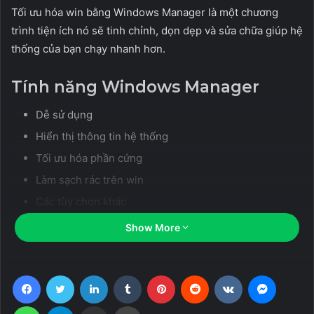
Tối ưu hóa win bằng Windows Manager là một chương
trình tiện ích nó sẽ tinh chỉnh, dọn dẹp và sửa chữa giúp hệ
thống của bạn chạy nhanh hơn.
Tính năng Windows Manager
Dễ sử dụng
Hiển thị thông tin hệ thống
Tối ưu hóa phần cứng
Làm sạch rác trên win
Các tùy chọn khác
Thiết lập An ninh và bảo mật
Show More
thiết lập Mạng internet
Misc và Tiện ích khác
Facebook
Twitter
LinkedIn
Tumblr
Pinterest
Reddit
VKontakte
Messen
Thông tin
:
WhatsApp
Telegram
Share via Email
Print