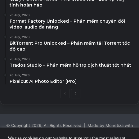
tính hoàn hảo
26 July, 2023
Format Factory Unlocked – Phần mềm chuyển đổi
video, audio đa năng
26 July, 2023
BitTorrent Pro Unlocked – Phần mềm tải Torrent tốc
độ cao
26 July, 2023
Trados Studio – Phần mềm hỗ trợ dịch thuật tốt nhất
26 July, 2023
Pixelcut AI Photo Editor [Pro]
Previous
Next
page
page
© Copyright 2026, All Rights Reserved | Made by Monetiza with
| Proudly Hosted by
Monetiza
We use cookies on our website to give you the most relevant