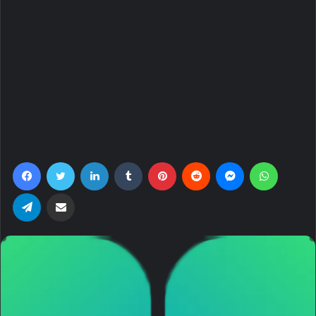
Facebook
Twitter
LinkedIn
Tumblr
Pinterest
Reddit
Messenger
WhatsA
Telegram
Share via Email