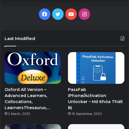
của hệ thống;
Trình quản lý Wi-Fi có thể xem và quản lý tất cả mạng
Facebook
Twitter
YouTube
Instagram
không dây của bạn.
Tiện ích khác
:
Last Modified
Tạo các nhiệm vụ đã lên lịch hoặc các giám sát kích
hoạt các nhiệm vụ;
Hiển thị và chạy bộ sưu tập tiện ích hữu ích được tích
hợp sẵn trong Windows của bạn;
Tách một tệp thành nhiều tệp nhỏ hơn hoặc hợp nhất
trở lại tệp gốc;
Oxford All Version –
PassFab
Super Copy là công cụ mạnh mẽ để sao chép tệp
Advanced Learners,
iPhone/Activation
Collocations,
Unlocker – Mở Khóa Thiết
hoặc sao lưu tự động;
LearnersThesaurus,…
Bị
Vận hành sổ đăng ký của bạn một cách dễ dàng bằng
2 March, 2025
19 September, 2023
các Công cụ đăng ký.