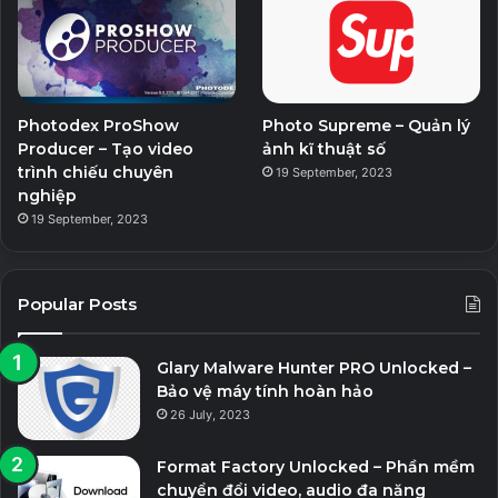
Phần mềm có đuôi _WithMed hoặc _Rsload thì đã
bao gồm kích hoạt đi kèm. Cài đặt xong thì chạy
kích hoạt.
* Phần mềm đuôi Lrepacks, Repackme, Diakov,
Photodex ProShow
Photo Supreme – Quản lý
KpoJIuK,TryRooM thì chỉ cần chạy file install.cmd là
Producer – Tạo video
ảnh kĩ thuật số
trình chiếu chuyên
19 September, 2023
được. Không chạy file exe.
nghiệp
19 September, 2023
* Phần mềm đuôi Portable thì chỉ cần giải nén và chạy
file exe, không cần cài đặt.
Popular Posts
=> Mật khẩu giải nén: PITVN
Glary Malware Hunter PRO Unlocked –
WindowManager7.8.1_WithMed.rar
Link 1
Link 2
Bảo vệ máy tính hoàn hảo
26 July, 2023
Format Factory Unlocked – Phần mềm
Windows11Manager1.0_Portable.rar
Link 1
Link 2
chuyển đổi video, audio đa năng