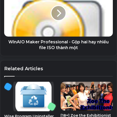
Menu phát tự động
19 September, 2023
GiliSoft Secure Disc Creator Unlocked
– Ghi đĩa CD/DVD và bảo mật dữ liệu
7 September, 2023
WinAIO Maker Professional - Gộp hai hay nhiều
Stellar Repair for Video (All Editons
file ISO thành một
Unlocked) – Sửa chữa file video bị lỗi
5 September, 2023
Related Articles
Eltima USB Network Gate Unlocked –
Phần mềm hỗ trợ chia sẻ kết nối USB
qua Internet
23 August, 2023
Disk Analyzer có thể phân tích và xem việc sử dụng
dung lượng đĩa của tất cả các chương trình, tệp và thư
[18+] Zoe the Exhibitionist
Wise Program Uninstaller