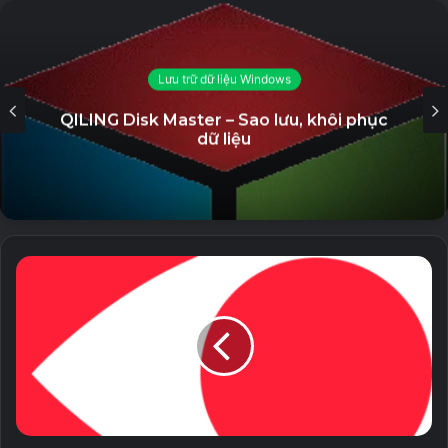
5 September, 2023
Eltima USB Network Gate Unlocked –
Lưu trữ dữ liệu Windows
Phần mềm hỗ trợ chia sẻ kết nối USB
QILING Disk Master – Sao lưu, khôi phục
qua Internet
dữ liệu
23 August, 2023
Ngoài ra,
ACDSee Ultimate full active key
còn có khả
năng hỗ trợ và xử lý ảnh RAW chuyên nghiệp, có các công
cụ giúp hệ thống hóa một cách mạnh mẽ như thư mục và
danh mục tùy chỉnh, đánh dấu trực quan, chỉnh sửa nhanh
và hỗ trợ quản lý màu cho cấu hình ICC và ICM.
Nó có đủ khả năng đáp ứng mọi nhu cầu của người làm
trong ngành nghề liên quan tới hình ảnh cũng như giúp
mọi người đơn giản hóa quá trình xử lý hình ảnh kỹ thuật số