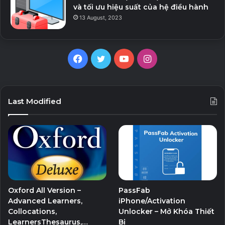
và tối ưu hiệu suất của hệ điều hành
13 August, 2023
Facebook
Twitter
YouTube
Instagram
Last Modified
Oxford All Version –
PassFab
Advanced Learners,
iPhone/Activation
Collocations,
Unlocker – Mở Khóa Thiết
LearnersThesaurus,…
Bị