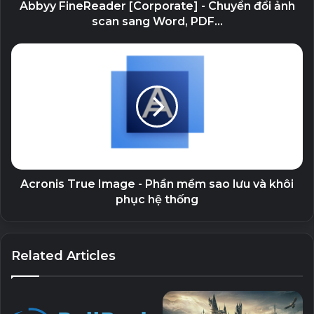
hơn.
Abbyy FineReader [Corporate] - Chuyển đổi ảnh
scan sang Word, PDF...
Những tính năng nổi bật của
ACDSee Photo Studio 2022
Hỗ trợ định dạng RAW nâng cao cho các dòng máy
ảnh kỹ thuật số như Nikon, Canon, Konica, Olympus,
Fuji, Pentax…
Có khả năng xử lý ảnh RAW mạnh mẽ, kiểm soát hình
ảnh với các công cụ điều chỉnh cân bằng trắng,
Acronis True Image - Phần mềm sao lưu và khôi
khuyết tật, độ sắc nét và nhiễu.
phục hệ thống
Hỗ trợ quản lý cấu hình màu ICC và ICM.
Khả năng đánh dấu trực quan cho phép bạn sắp xếp
Related Articles
nhanh chóng và lựa chọn ảnh mong muốn.
ACDSee Ultimate full crack hỗ trợ tích hợp DNG định
dạng RAW.