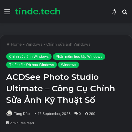
tinde.tech
Menu
Switch
S
skin
fo
Home
•
Windows
•
Chỉnh sửa ảnh Windows
Chỉnh sửa ảnh Windows
Phần mềm học tập Windows
Thiết kế - Đồ họa Windows
Windows
ACDSee Photo Studio
Ultimate – Công Cụ Chỉnh
Sửa Ảnh Kỹ Thuật Số
Tùng Đào
17 September, 2023
0
290
2 minutes read