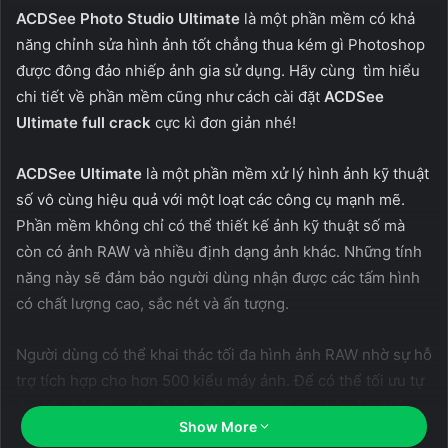
ACDSee Photo Studio Ultimate
là một phần mềm có khả
năng chỉnh sửa hình ảnh tốt chẳng thua kém gì Photoshop
được đông đảo nhiếp ảnh gia sử dụng. Hãy cùng tìm hiểu
chi tiết về phần mềm cũng như cách cài đặt
ACDSee
Ultimate full crack
cực kì đơn giản nhé!
ACDSee Ultimate
là một phần mềm xử lý hình ảnh kỹ thuật
số vô cùng hiệu quả với một loạt các công cụ mạnh mẽ.
Phần mềm không chỉ có thể thiết kế ảnh kỹ thuật số mà
còn có ảnh RAW và nhiều định dạng ảnh khác. Những tính
năng này sẽ đảm bảo người dùng nhận được các tấm hình
có chất lượng cao, sắc nét và ấn tượng.
Người dùng có thể khai thác tối đa hình ảnh RAW nhờ sự hỗ
trợ tích hợp cho hơn 500 kiểu máy ảnh. Để có thể tối ưu tự
do, hãy bắt đầu với dữ liệu thô được ghi lại nhờ cảm biến
Show More
của máy ảnh và sửa đổi theo ý muốn của mình.