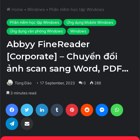
Home
•
Windows
•
Phần mềm học tập Windows
Phần mềm học tập Windows
Ứng dụng Mobile Windows
Ứng dụng văn phòng Windows
Windows
Abbyy FineReader
[Corporate] – Chuyển đổi
ảnh scan sang Word, PDF…
Tùng Đào
17 September, 2023
0
288
3 minutes read
Facebook
Twitter
LinkedIn
Tumblr
Pinterest
Reddit
Messenger
WhatsA
Telegram
Share via Email