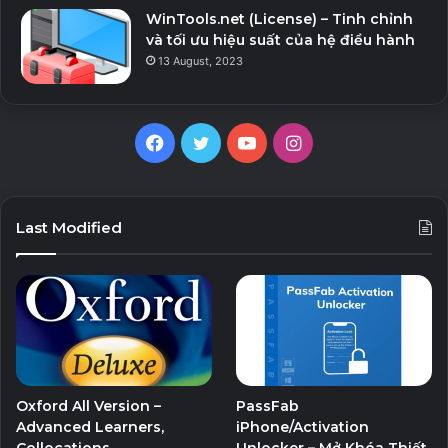
WinTools.net (License) – Tinh chỉnh
và tối ưu hiệu suất của hệ điều hành
13 August, 2023
Facebook
Twitter
YouTube
Instagram
Last Modified
Oxford All Version –
PassFab
Advanced Learners,
iPhone/Activation
Collocations,
Unlocker – Mở Khóa Thiết