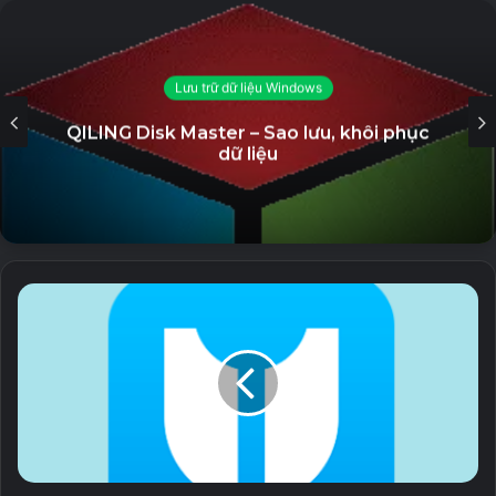
dạng nó và có sẵn để sao chép chỉ trong vài giây.
Related Articles
Lưu trữ dữ liệu Windows
QILING Disk Master – Sao lưu, khôi phục
AutoPlay Menu Builder Unlocked – Tạo
dữ liệu
Menu phát tự động
19 September, 2023
GiliSoft Secure Disc Creator Unlocked
– Ghi đĩa CD/DVD và bảo mật dữ liệu
7 September, 2023
Stellar Repair for Video (All Editons
Unlocked) – Sửa chữa file video bị lỗi
5 September, 2023
Eltima USB Network Gate Unlocked –