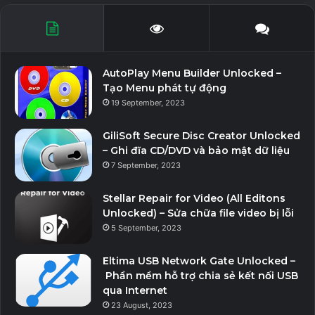
L
AbbyyFineReaderCorporate15.0.114.4683_repackme.rar
1
L
AbbyyFineReaderCorporate15.0.114.4683_TryRooM.rar
1
AutoPlay Menu Builder Unlocked –
Tạo Menu phát tự động
L
19 September, 2023
AbbyyFineReaderCorporate15.0.114.4683_WithMed.rar
1
GiliSoft Secure Disc Creator Unlocked
– Ghi đĩa CD/DVD và bảo mật dữ liệu
7 September, 2023
Stellar Repair for Video (All Editons
Unlocked) – Sửa chữa file video bị lỗi
5 September, 2023
Eltima USB Network Gate Unlocked –
Phần mềm hỗ trợ chia sẻ kết nối USB
qua Internet
23 August, 2023