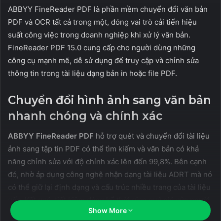
ABBYY FineReader PDF là phần mềm chuyển đổi văn bản
PDF và OCR tất cả trong một, đóng vai trò cải tiến hiệu
suất công việc trong doanh nghiệp khi xử lý văn bản.
FineReader PDF 15.0 cung cấp cho người dùng những
công cụ mạnh mẽ, dễ sử dụng để truy cập và chỉnh sửa
thông tin trong tài liệu dạng bản in hoặc file PDF.
Chuyển đổi hình ảnh sang văn bản
nhanh chóng và chính xác
ABBYY FineReader PDF
hỗ trợ quét và chuyển đổi tài liệu
ảnh sang tập tin PDF có thể tìm kiếm và văn bản có khả
năng chỉnh sửa với độ chính xác lên đến 99,8%. Bên cạnh
đó, nhờ áp dụng công nghệ nhận dạng tài liệu ADRT mà nó
có thể giữ lại định dạng và cấu trúc nhiều trang của tài liệu
gốc. Kết quả, tiết kiệm đáng kể thời gian quý giá của người
Show More
dùng bằng cách giảm thiểu nhu cầu phải tự chỉnh sửa tập