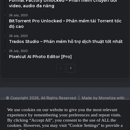
Format Factory Unlocked – Phần mềm chuyển đổi
video, audio đa năng
26 July, 2023
BitTorrent Pro Unlocked – Phần mềm tải Torrent tốc
độ cao
26 July, 2023
Trados Studio – Phần mềm hỗ trợ dịch thuật tốt nhất
26 July, 2023
Pixelcut AI Photo Editor [Pro]
Previous
Next
page
page
© Copyright 2026, All Rights Reserved | Made by Monetiza with
| Proudly Hosted by
Monetiza
We use cookies on our website to give you the most relevant
experience by remembering your preferences and repeat visits.
Privacy Policy
By clicking “Accept All”, you consent to the use of ALL the
cookies. However, you may visit "Cookie Settings" to provide a