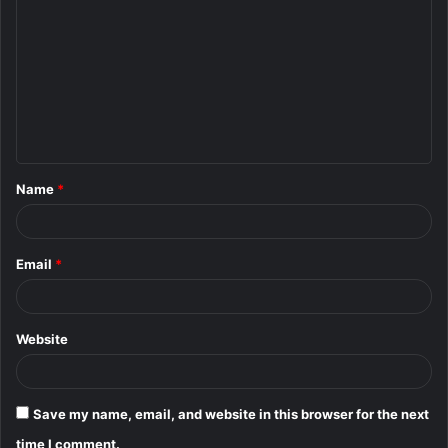
o
m
m
e
n
t
Name
*
*
Email
*
Website
Save my name, email, and website in this browser for the next
time I comment.