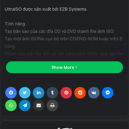
UltraISO được sản xuất bởi EZB Systems.
Tính năng
Tạo bản sao của các đĩa CD và DVD thành file ảnh ISO.
Tạo một ảnh ISOfile cục bộ trên CD/DVD-ROM hoặc trên ổ
cứng.
Chỉnh sửa một file ISO có sẵn bằng cách thêm, xóa, tạo file
và folder.
Show More
Tạo ảnh nén zisofs (.ISZ).
Tạo ảnh CD, DVD và đĩa mềm bootable.
Tạo một USB flash hoặc ổ cứng bootable từ một bootable
Facebook
Twitter
LinkedIn
Tumblr
Pinterest
Reddit
VKontakte
Messen
disc image (works only with DOS, Windows NT and
syslinux boot sectors).
WhatsApp
Telegram
Share via Email
Print
Converts:.BIN,.IMG,.CIF,.NRG,.BWI,.DAA,.DMG,.HFS and
other formats to the standard ISO image.
Supports all ISO 9660 levels and the Joliet extension.
Optimization of ISO image file structures to save disc