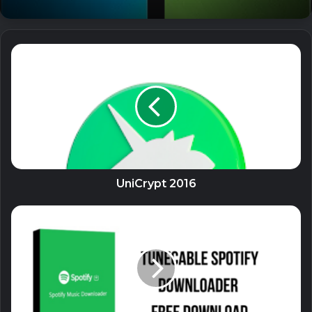
Stellar Repair for Video (All Editons
Unlocked) – Sửa chữa file video bị lỗi
5 September, 2023
Eltima USB Network Gate Unlocked –
Phần mềm hỗ trợ chia sẻ kết nối USB
qua Internet
23 August, 2023
UniCrypt 2016
Phần mềm có đuôi _WithMed hoặc _Rsload thì đã
bao gồm kích hoạt đi kèm. Cài đặt xong thì chạy
kích hoạt.
* Phần mềm đuôi Lrepacks, Repackme, Diakov,
KpoJIuK,TryRooM thì chỉ cần chạy file install.cmd là
được. Không chạy file exe.