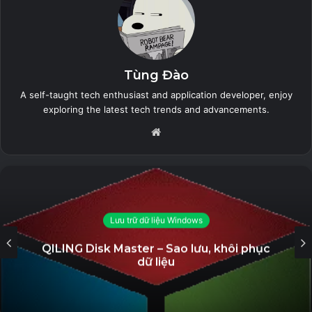
siêu nhiên đáng sợ để giải quyết vụ án.
Gameplay
Sherlock Holmes The Awakened là một trò chơi phiêu lưu
Tùng Đào
đóng vai trò người chơi thứ ba, với giao diện đồ họa 3D và
A self-taught tech enthusiast and application developer, enjoy
các câu đố, bẫy và tìm kiếm đòi hỏi người chơi suy nghĩ
exploring the latest tech trends and advancements.
logic và phán đoán. Trong game, người chơi sẽ điều khiển
Website
Sherlock Holmes và John Watson để tìm kiếm manh mối,
khám phá các hiện trường tội phạm và giải quyết các câu
đố.
Lưu trữ dữ liệu Windows
Tính năng
QILING Disk Master – Sao lưu, khôi phục
Sherlock Holmes The Awakened mang đến cho người chơi
dữ liệu
một loạt các tính năng hấp dẫn, bao gồm: