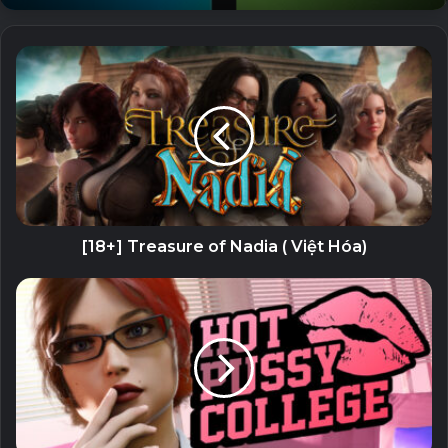
Related Articles
AutoPlay Menu Builder Unlocked – Tạo
Menu phát tự động
19 September, 2023
GiliSoft Secure Disc Creator Unlocked
– Ghi đĩa CD/DVD và bảo mật dữ liệu
7 September, 2023
[18+] Treasure of Nadia ( Việt Hóa)
Stellar Repair for Video (All Editons
Unlocked) – Sửa chữa file video bị lỗi
5 September, 2023
Eltima USB Network Gate Unlocked –
Phần mềm hỗ trợ chia sẻ kết nối USB
qua Internet
23 August, 2023