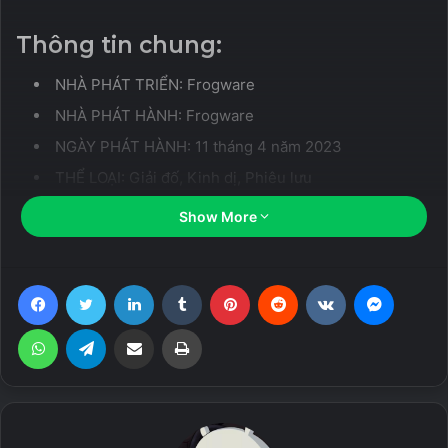
Thông tin chung:
NHÀ PHÁT TRIỂN: Frogware
NHÀ PHÁT HÀNH: Frogware
NGÀY PHÁT HÀNH: 11 tháng 4 năm 2023
THỂ LOẠI: Giải đố, Kinh dị, Phiêu lưu
Show More
Cốt truyện
Sherlock Holmes The Awakened có bối cảnh vào cuối thế
Facebook
Twitter
LinkedIn
Tumblr
Pinterest
Reddit
VKontakte
Messen
kỷ 19 tại Luân Đôn và Scotland. Sherlock Holmes và John
Watson đến để điều tra một vụ mất tích bí ẩn, khi đột nhiên
WhatsApp
Telegram
Share via Email
Print
họ bị dính vào một loạt những vụ giết người kinh hoàng.
Trong suốt quá trình điều tra, họ khám phá ra rằng có một
tổ chức tối mật sử dụng ma thuật để thực hiện các vụ án
mạng, và Sherlock Holmes phải đối mặt với những thế lực