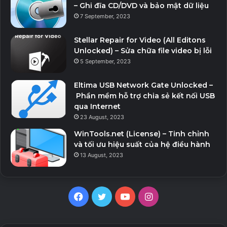
– Ghi đĩa CD/DVD và bảo mật dữ liệu
Bộ xử lý: Intel Core i7-6700 hoặc AMD Ryzen 5 2600
7 September, 2023
Bộ nhớ: RAM 12GB
Đồ họa: NVIDIA GeForce GTX 1060, 6 GB hoặc AMD
Stellar Repair for Video (All Editons
Unlocked) – Sửa chữa file video bị lỗi
Radeon RX 590, 8 GB
5 September, 2023
DirectX: Phiên bản 11
Lưu trữ: 30 GB dung lượng khả dụng
Eltima USB Network Gate Unlocked –
Phần mềm hỗ trợ chia sẻ kết nối USB
Ghi chú bổ sung: Khuyến nghị SSD
qua Internet
23 August, 2023
Hướng dẫn cài đặt:
WinTools.net (License) – Tinh chỉnh
Giải nén file game bằng Winrar.
và tối ưu hiệu suất của hệ điều hành
13 August, 2023
Copy file cờ r@ck vào mục cài đặt game:
Done và play game thôi.
Facebook
Twitter
YouTube
Instagram
Download Link Fshare