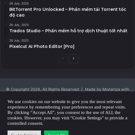
26 July, 2023
BitTorrent Pro Unlocked – Phần mềm tải Torrent tốc
độ cao
26 July, 2023
Trados Studio – Phần mềm hỗ trợ dịch thuật tốt nhất
26 July, 2023
Pixelcut AI Photo Editor [Pro]
Previous
Next
page
page
© Copyright 2026, All Rights Reserved | Made by Monetiza with
| Proudly Hosted by
Monetiza
We use cookies on our website to give you the most relevant
experience by remembering your preferences and repeat visits.
Privacy Policy
By clicking “Accept All”, you consent to the use of ALL the
cookies. However, you may visit "Cookie Settings" to provide a
Facebook
Twitter
YouTube
Instagram
controlled consent.