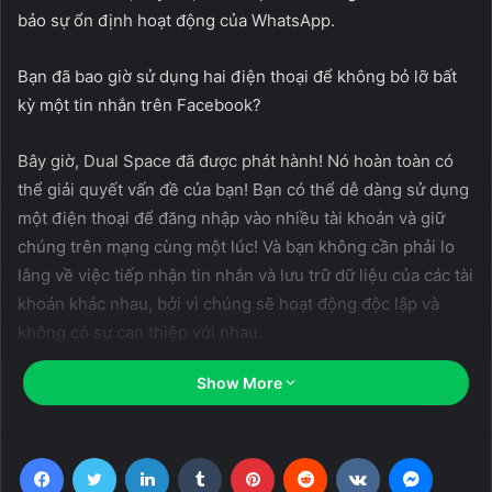
bảo sự ổn định hoạt động của WhatsApp.
Bạn đã bao giờ sử dụng hai điện thoại để không bỏ lỡ bất
kỳ một tin nhắn trên Facebook?
Bây giờ, Dual Space đã được phát hành! Nó hoàn toàn có
thể giải quyết vấn đề của bạn! Bạn có thể dễ dàng sử dụng
một điện thoại để đăng nhập vào nhiều tài khoản và giữ
chúng trên mạng cùng một lúc! Và bạn không cần phải lo
lắng về việc tiếp nhận tin nhắn và lưu trữ dữ liệu của các tài
khoản khác nhau, bởi vì chúng sẽ hoạt động độc lập và
không có sự can thiệp với nhau.
Show More
Giữ nhiều tài khoản xã hội đăng nhập đồng thời.
· Giữ tài khoản cá nhân và tài khoản làm việc trực tuyến
cùng một lúc, và bạn có thể cân bằng giữa cuộc sống và
Facebook
Twitter
LinkedIn
Tumblr
Pinterest
Reddit
VKontakte
Messen
công việc dễ dàng.