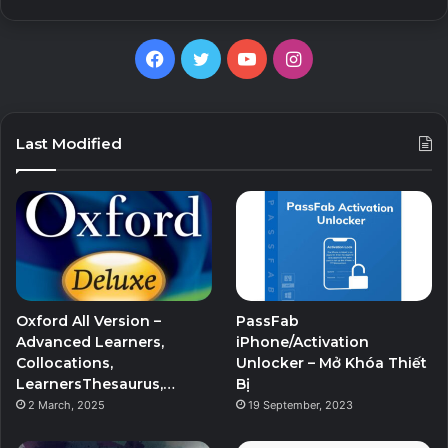
Facebook
Twitter
YouTube
Instagram
Last Modified
Oxford All Version –
PassFab
Advanced Learners,
iPhone/Activation
Collocations,
Unlocker – Mở Khóa Thiết
LearnersThesaurus,…
Bị
2 March, 2025
19 September, 2023