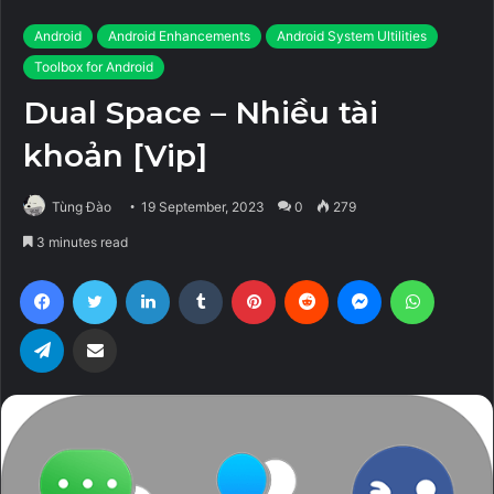
Android
Android Enhancements
Android System Ultilities
Toolbox for Android
Dual Space – Nhiều tài
khoản [Vip]
Tùng Đào
19 September, 2023
0
279
3 minutes read
Facebook
Twitter
LinkedIn
Tumblr
Pinterest
Reddit
Messenger
WhatsA
Telegram
Share via Email