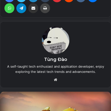
· Hầu như tất cả các ứng dụng xã hội đều được hỗ trợ cho
WhatsApp
Telegram
Share via Email
Print
một tài khoản thứ hai. Dữ liệu từ các tài khoản khác nhau sẽ
không can thiệp vào nhau.
Related Articles
The Sims™ Mobile (Unlimited Money)
26 July, 2023
Tùng Đào
Zero City: base-building games (MOD
A self-taught tech enthusiast and application developer, enjoy
exploring the latest tech trends and advancements.
Menu, High Damage/Defense)
26 July, 2023
Website
Land of Legends: Island
games (Unlimited Energy)
26 July, 2023