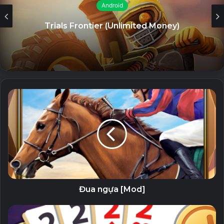
iToolab WatsGo (Unlocked) – Chuyển
Android
WhatsApp giữa Android và iPhone
Trials Frontier (Unlimited Money)
26 July, 2023
Không gian bảo mật & chức năng ứng dụng-clone
· Bạn có muốn tạo tài khoản bí mật của mình không? Dual
Space tạo ra một khu riêng cho bạn, không để lại dấu vết
trong hệ thống điện thoại. Nó có thể làm cho tài khoản cá
nhân của bạn ẩn và không thể nhìn thấy bởi những người
khác, vì vậy bảo mật dữ liệu của bạn được đảm bảo và sự
riêng tư của bạn được bảo vệ.
· Dual Space là một công nghệ mới nhất có thể clone các
ứng dụng. Chúng tôi không cài đặt nhiều ứng dụng hơn
trong điện thoại của bạn để điện thoại của bạn chạy rất
Đua ngựa [Mod]
suôn sẻ!
Nhanh chóng chuyển đổi các tài khoản khác nhau chỉ bằng