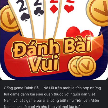
Cổng game Đánh Bài – Nổ Hũ trên mobile tích hợp những
tựa game đánh bài siêu quen thuộc với người dân Việt
Nam, với các game bài ai ai cũng biết như Tiến Lên Miền
Nam – cực dễ chơi và phù hợp với mọi lứa tuổi.