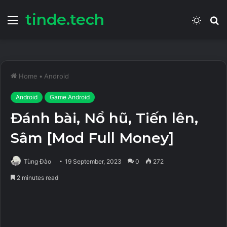
tinde.tech
Menu
Switch
S
skin
fo
Home
•
Android
Android
Game Android
Đánh bài, Nổ hũ, Tiến lên,
Sâm [Mod Full Money]
Tùng Đào
19 September, 2023
0
272
2 minutes read