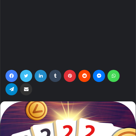
Facebook
Twitter
LinkedIn
Tumblr
Pinterest
Reddit
Messenger
WhatsA
Telegram
Share via Email