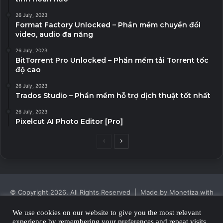
26 July, 2023
Format Factory Unlocked – Phần mềm chuyển đổi
video, audio đa năng
26 July, 2023
BitTorrent Pro Unlocked – Phần mềm tải Torrent tốc
độ cao
26 July, 2023
Trados Studio – Phần mềm hỗ trợ dịch thuật tốt nhất
26 July, 2023
Pixelcut AI Photo Editor [Pro]
Previous
Next
page
page
© Copyright 2026, All Rights Reserved | Made by Monetiza with
| Proudly Hosted by
Monetiza
We use cookies on our website to give you the most relevant
experience by remembering your preferences and repeat visits.