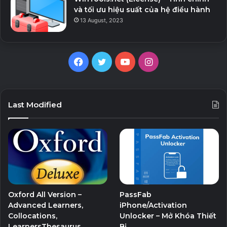
và tối ưu hiệu suất của hệ điều hành
13 August, 2023
Facebook
Twitter
YouTube
Instagram
Last Modified
Oxford All Version –
PassFab
Advanced Learners,
iPhone/Activation
Collocations,
Unlocker – Mở Khóa Thiết
LearnersThesaurus,…
Bị