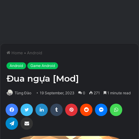
Home
•
Android
Android
Game Android
Đua ngựa [Mod]
Tùng Đào
19 September, 2023
0
271
1 minute read
Facebook
Twitter
LinkedIn
Tumblr
Pinterest
Reddit
Messenger
WhatsA
Telegram
Share via Email