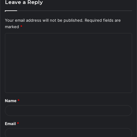
Leave a Reply
Your email address will not be published.
Required fields are
marked
*
C
o
m
m
e
n
t
Name
*
*
Email
*