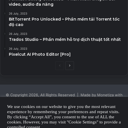
video, audio đa năng
26 July, 2023
BitTorrent Pro Unlocked – Phần mềm tải Torrent tốc
độ cao
26 July, 2023
Trados Studio – Phần mềm hỗ trợ dịch thuật tốt nhất
26 July, 2023
Pixelcut AI Photo Editor [Pro]
Previous
Next
page
page
© Copyright 2026, All Rights Reserved | Made by Monetiza with
| Proudly Hosted by
Monetiza
We use cookies on our website to give you the most relevant
experience by remembering your preferences and repeat visits.
Privacy Policy
By clicking “Accept All”, you consent to the use of ALL the
cookies. However, you may visit "Cookie Settings" to provide a
Facebook
Twitter
YouTube
Instagram
controlled consent.