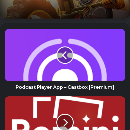
• Tệp âm thanh gồm tệp nhạc.
*Thiết bị của bạn phải có khả năng giải mã video bạn muốn
xem. Web Video Cast không thực hiện giải mã hoặc chuyển
mã video/âm thanh nào.
Related Articles
The Sims™ Mobile (Unlimited Money)
26 July, 2023
Podcast Player App – Castbox [Premium]
Zero City: base-building games (MOD
Menu, High Damage/Defense)
26 July, 2023
Land of Legends: Island
games (Unlimited Energy)