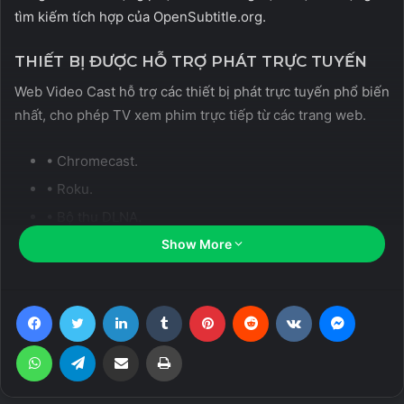
tìm kiếm tích hợp của OpenSubtitle.org.
THIẾT BỊ ĐƯỢC HỖ TRỢ PHÁT TRỰC TUYẾN
Web Video Cast hỗ trợ các thiết bị phát trực tuyến phổ biến
nhất, cho phép TV xem phim trực tiếp từ các trang web.
• Chromecast.
• Roku.
• Bộ thu DLNA.
• Amazon Fire TV và Fire TV Stick.
Show More
• TV thông minh: LG Netcast và WebOS, Samsung,
Sony và loại khác*.
Facebook
Twitter
LinkedIn
Tumblr
Pinterest
Reddit
VKontakte
Messen
• PlayStation 4 – bằng cách dùng trình duyệt web của
WhatsApp
Telegram
Share via Email
Print
nó.
• Hầu hết trình duyệt web bằng cách truy
cập
http://cast2tv.app
(PS4, TV thông minh hoặc các