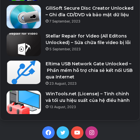
tới các buổi truyền trực tiếp và các video đã xác thực.
GiliSoft Secure Disc Creator Unlocked
• Tài khoản/Định danh – Bắt buộc với Google Play
– Ghi đĩa CD/DVD và bảo mật dữ liệu
Services (7.5+).
7 September, 2023
• Vị trí – Chỉ yêu cầu trên các thiết bị Android 6+ để
người dùng có thể quyết định và chỉ cần khi trang
Stellar Repair for Video (All Editons
Unlocked) – Sửa chữa file video bị lỗi
web bạn đang xem muốn biết vị trí của bạn. Bạn luôn
5 September, 2023
có thể từ chối nó, không ảnh hưởng gì ngoại trừ trang
web đó.
Eltima USB Network Gate Unlocked –
Phần mềm hỗ trợ chia sẻ kết nối USB
qua Internet
Download v5.6.6 build 4680
23 August, 2023
WinTools.net (License) – Tinh chỉnh
và tối ưu hiệu suất của hệ điều hành
13 August, 2023
Facebook
Twitter
YouTube
Instagram