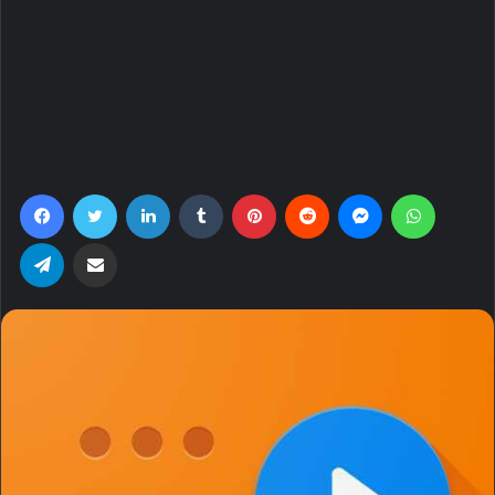
Facebook
Twitter
LinkedIn
Tumblr
Pinterest
Reddit
Messenger
WhatsA
Telegram
Share via Email