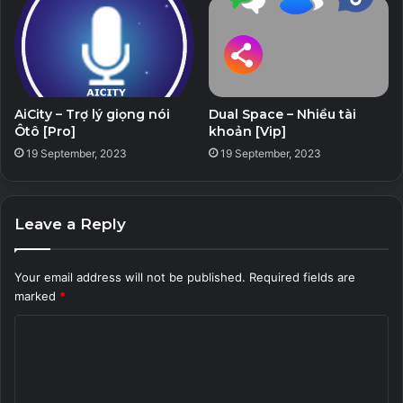
AiCity – Trợ lý giọng nói
Dual Space – Nhiều tài
Ôtô [Pro]
khoản [Vip]
19 September, 2023
19 September, 2023
Leave a Reply
Your email address will not be published.
Required fields are
marked
*
C
o
m