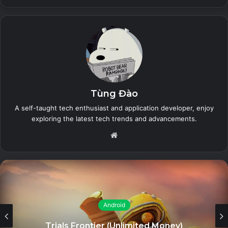
thể tạo một danh sách mạnh mẽ, màu sắc và sau đó quản
lý chúng bằng các cử chỉ trực quan như kéo và thả để ưu
tiên lại hoặc vuốt để xóa.
Related Articles
The Sims™ Mobile (Unlimited Money)
Tùng Đào
26 July, 2023
A self-taught tech enthusiast and application developer, enjoy
exploring the latest tech trends and advancements.
Zero City: base-building games (MOD
Website
Menu, High Damage/Defense)
26 July, 2023
Land of Legends: Island
games (Unlimited Energy)
Android
26 July, 2023
Trials Frontier (Unlimited Money)