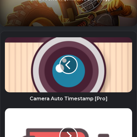
iToolab WatsGo (Unlocked) – Chuyển
WhatsApp giữa Android và iPhone
26 July, 2023
Sử dụng lời nhắc để việc cần làm có thể được gửi vào đúng
thời điểm và với các thông báo có thể hành động, bạn
không cần phải mở ứng dụng, chỉ cần đánh dấu một nhiệm
vụ là đã hoàn thành hoặc báo lại để xem sau.
Có tiếng nói của bạn
Tasks được thiết kế đẹp mắt, đơn giản để sử dụng. Ứng
dụng này đang tích cực phát triển với các yêu cầu / đề xuất
Camera Auto Timestamp [Pro]
tính năng phổ biến nhất được thêm vào. Vì vậy, nếu bạn
muốn định hình tương lai của Tasks, chỉ cần cung cấp cho
chúng tôi phản hồi của bạn.