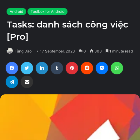
Android
Toolbox for Android
Tasks: danh sách công việc
[Pro]
Tùng Đào
17 September, 2023
0
303
1 minute read
Facebook
Twitter
LinkedIn
Tumblr
Pinterest
Reddit
Messenger
WhatsA
Telegram
Share via Email