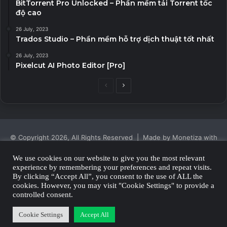
BitTorrent Pro Unlocked – Phần mềm tải Torrent tốc
độ cao
26 July, 2023
Trados Studio – Phần mềm hỗ trợ dịch thuật tốt nhất
26 July, 2023
Pixelcut AI Photo Editor [Pro]
Previous
Next
page
page
© Copyright 2026, All Rights Reserved | Made by Monetiza with
| Proudly Hosted by
Monetiza
We use cookies on our website to give you the most relevant
experience by remembering your preferences and repeat visits.
Privacy Policy
By clicking “Accept All”, you consent to the use of ALL the
cookies. However, you may visit "Cookie Settings" to provide a
Facebook
Twitter
YouTube
Instagram
controlled consent.
Cookie Settings
Accept All