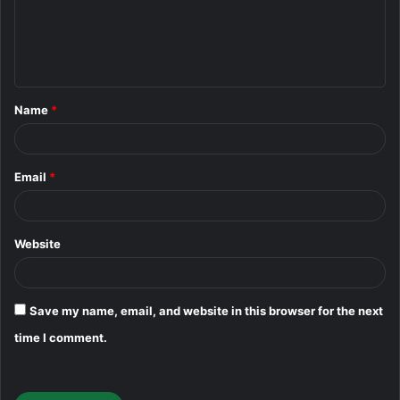
m
e
n
t
Name
*
*
Email
*
Website
Save my name, email, and website in this browser for the next
time I comment.