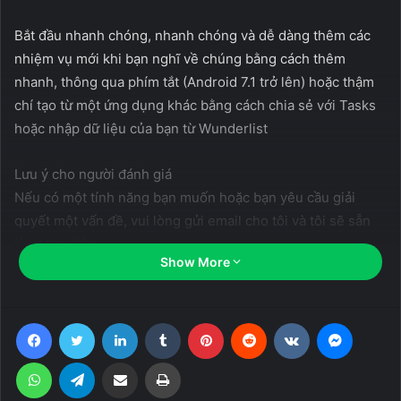
Bắt đầu nhanh chóng, nhanh chóng và dễ dàng thêm các
nhiệm vụ mới khi bạn nghĩ về chúng bằng cách thêm
nhanh, thông qua phím tắt (Android 7.1 trở lên) hoặc thậm
chí tạo từ một ứng dụng khác bằng cách chia sẻ với Tasks
hoặc nhập dữ liệu của bạn từ Wunderlist
Lưu ý cho người đánh giá
Nếu có một tính năng bạn muốn hoặc bạn yêu cầu giải
quyết một vấn đề, vui lòng gửi email cho tôi và tôi sẽ sẵn
lòng trợ giúp.
Show More
Một ứng dụng danh sách việc cần làm đẹp mắt và đơn giản
Tasks là một ứng dụng danh sách việc cần làm đơn giản và
Facebook
Twitter
LinkedIn
Tumblr
Pinterest
Reddit
VKontakte
Messen
dễ sử dụng. Cho dù bạn muốn có một danh sách mua sắm,
danh sách tạp hóa hay bạn chỉ có nhiều thứ cần nhớ thì
WhatsApp
Telegram
Share via Email
Print
Tasks được xây dựng để dành cho bạn. Với Tasks, bạn có