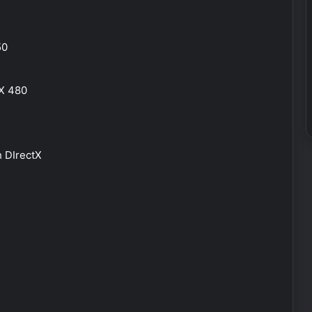
50
X 480
h DIrectX