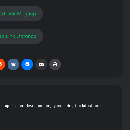
ad Link Megaup
d Link Uptobox
erest
Reddit
VKontakte
Messenger
Share via Email
Print
nd application developer, enjoy exploring the latest tech