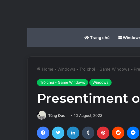
Trang chủ
Window
Home
•
Windows
•
Trò chơi - Game Windows
•
Pr
Trò chơi - Game Windows
Windows
Presentiment o
Tùng Đào
10 August, 2023
Facebook
Twitter
LinkedIn
Tumblr
Pinterest
Reddit