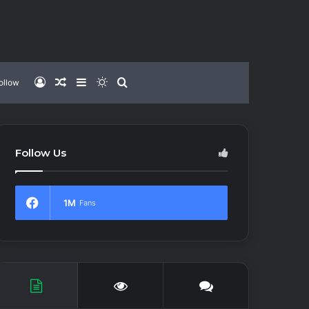
Log
Random
Sidebar
Switch
Search
ollow
In
Article
skin
for
Follow Us
1M
Fans