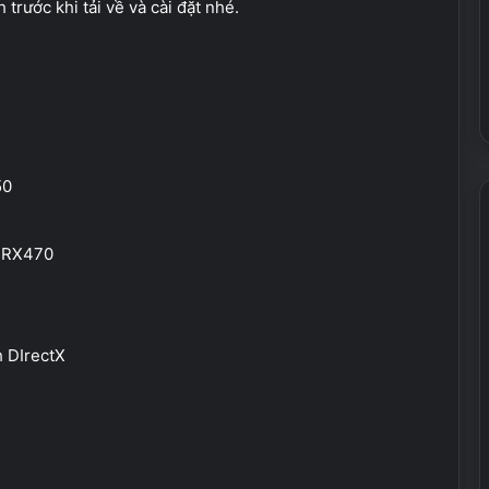
trước khi tải về và cài đặt nhé.
50
 RX470
h DIrectX