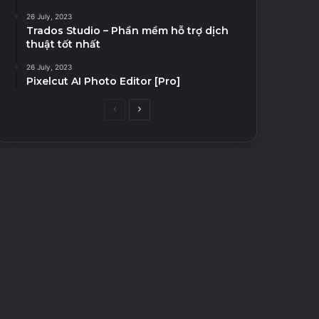
26 July, 2023
Trados Studio – Phần mềm hỗ trợ dịch
thuật tốt nhất
26 July, 2023
Pixelcut AI Photo Editor [Pro]
Previous
Next
page
page