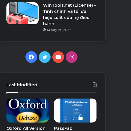
WinTools.net (License) –
Tinh chỉnh và tối ưu
hiệu suất của hệ điều
hành
13 August, 2023
Facebook
Twitter
YouTube
Instagram
Last Modified
Oxford All Version
PassFab