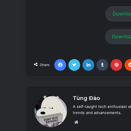
Downlo
Downloa
Facebook
Twitter
LinkedIn
Tumblr
Pint
Share
Tùng Đào
A self-taught tech enthusiast a
trends and advancements.
Website