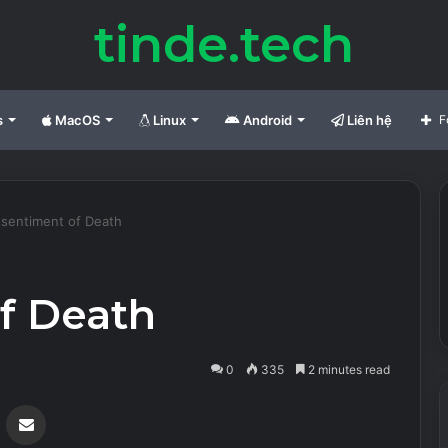
tinde.tech
s
MacOS
Linux
Android
Liên hệ
F
esentiment of Death
f Death
0
335
2 minutes read
Messenger
Share via Email