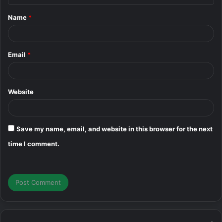
t
Name
*
*
Email
*
Website
Save my name, email, and website in this browser for the next
time I comment.