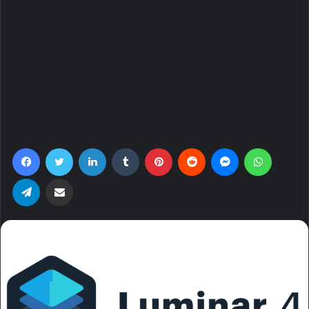
Facebook
Twitter
LinkedIn
Tumblr
Pinterest
Reddit
Messenger
WhatsA
Telegram
Share via Email