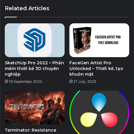
chất lượng cao.
Related Articles
Ngoài ra, Luminar AI cho phép bạn cung cấp tầm nhìn sáng
tạo của mình nhanh nhất có thể. Trí tuệ nhân tạo đảm nhận
công việc buồn tẻ và thường ngày. Nhưng bạn có thể chỉnh
sửa và tinh chỉnh từng bước trên đường đi.
Phần mềm có đuôi _WithMed hoặc _Rsload thì đã
SketchUp Pro 2022 – Phần
FaceGen Artist Pro
bao gồm kích hoạt đi kèm. Cài đặt xong thì chạy
mềm thiết kế 3D chuyên
Unlocked – Thiết kế, tạo
kích hoạt.
nghiệp
khuôn mặt
19 September, 2023
27 July, 2023
* Phần mềm đuôi Lrepacks, Repackme, Diakov,
KpoJIuK,TryRooM thì chỉ cần chạy file install.cmd là
được. Không chạy file exe.
* Phần mềm đuôi Portable thì chỉ cần giải nén và chạy
file exe, không cần cài đặt
Terminator: Resistance