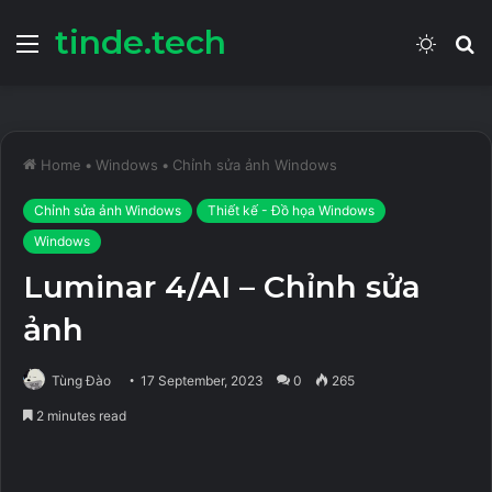
tinde.tech
Menu
Switch
S
skin
fo
Home
•
Windows
•
Chỉnh sửa ảnh Windows
Chỉnh sửa ảnh Windows
Thiết kế - Đồ họa Windows
Windows
Luminar 4/AI – Chỉnh sửa
ảnh
Tùng Đào
17 September, 2023
0
265
2 minutes read