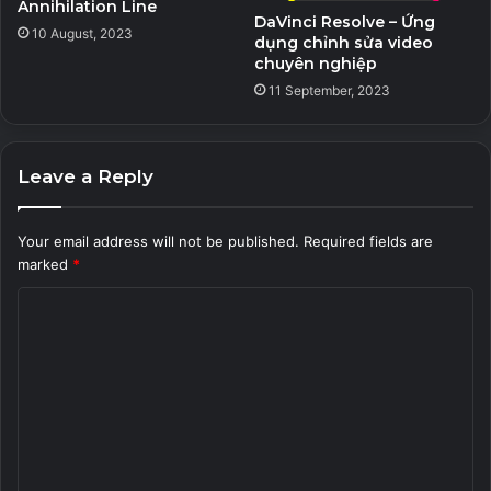
Annihilation Line
=> Mật khẩu giải nén: PITVN
DaVinci Resolve – Ứng
10 August, 2023
dụng chỉnh sửa video
chuyên nghiệp
Luminar4.3.3.7895_Lrepacks.rar
Link 1
Link 2
11 September, 2023
Luminar4.3.3.7895_Portable.rar
Link 1
Link 2
Leave a Reply
Your email address will not be published.
Required fields are
Luminar4.3.3.7895_WithMed.rar
Link 1
Link 2
marked
*
C
o
LuminarAI_1.5.1Build8660.rar
Link 1
Link 2
m
m
e
n