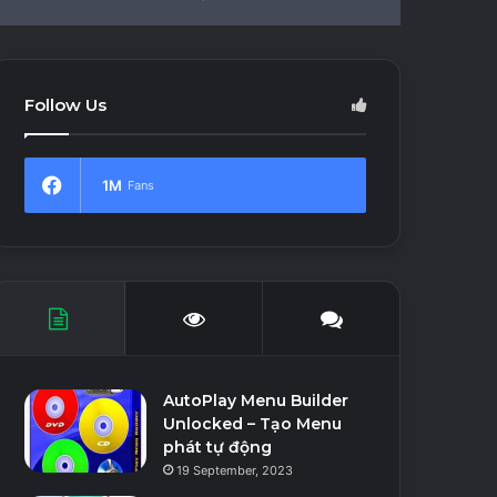
In
Article
skin
for
Follow Us
1M
Fans
AutoPlay Menu Builder
Unlocked – Tạo Menu
phát tự động
19 September, 2023