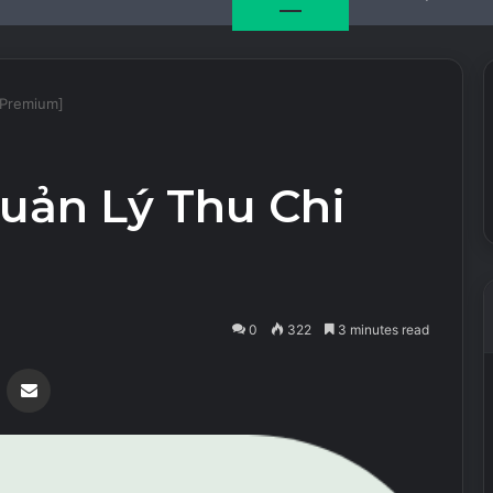
[Premium]
uản Lý Thu Chi
0
322
3 minutes read
Messenger
Share via Email