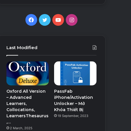
Facebook
Twitter
YouTube
Instagram
Last Modified
Oxford All Version
PassFab
– Advanced
iPhone/Activation
Learners,
Unlocker – Mở
Collocations,
Khóa Thiết Bị
LearnersThesaurus
19 September, 2023
,…
2 March, 2025