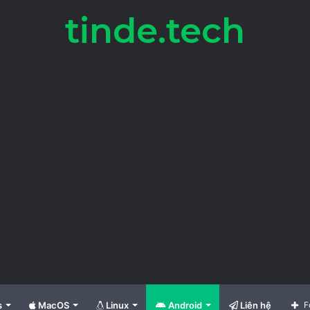
tinde.tech
s
MacOS
Linux
Android
Liên hệ
F