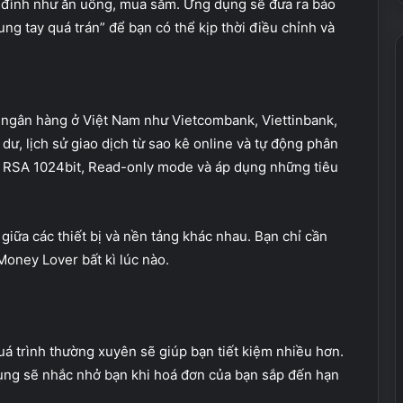
a đình như ăn uống, mua sắm. Ứng dụng sẽ đưa ra báo
g tay quá trán” để bạn có thể kịp thời điều chỉnh và
5 ngân hàng ở Việt Nam như Vietcombank, Viettinbank,
dư, lịch sử giao dịch từ sao kê online và tự động phân
ệu RSA 1024bit, Read-only mode và áp dụng những tiêu
giữa các thiết bị và nền tảng khác nhau. Bạn chỉ cần
Money Lover bất kì lúc nào.
quá trình thường xuyên sẽ giúp bạn tiết kiệm nhiều hơn.
ụng sẽ nhắc nhở bạn khi hoá đơn của bạn sắp đến hạn