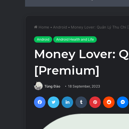
Home
•
Android
•
Money Lover: Quản Lý Thu Chi 
Android
Android Health and Life
Money Lover: Q
[Premium]
Tùng Đào
18 September, 2023
Facebook
Twitter
LinkedIn
Tumblr
Pinterest
Reddit