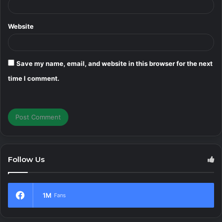
GiliSoft Secure Disc Creator Unlocked
Website
– Ghi đĩa CD/DVD và bảo mật dữ liệu
7 September, 2023
Save my name, email, and website in this browser for the next
Stellar Repair for Video (All Editons
time I comment.
Unlocked) – Sửa chữa file video bị lỗi
5 September, 2023
Eltima USB Network Gate Unlocked –
Phần mềm hỗ trợ chia sẻ kết nối USB
qua Internet
23 August, 2023
Follow Us
1M
Fans