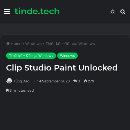
tinde.tech
Menu
Switch
S
skin
fo
Home
•
Windows
•
Thiết kế - Đồ họa Windows
Thiết kế - Đồ họa Windows
Windows
Clip Studio Paint Unlocked
Tùng Đào
14 September, 2023
0
279
3 minutes read