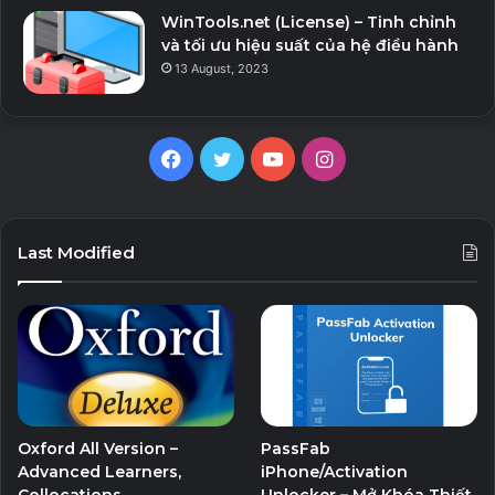
WinTools.net (License) – Tinh chỉnh
và tối ưu hiệu suất của hệ điều hành
13 August, 2023
Facebook
Twitter
YouTube
Instagram
Last Modified
Oxford All Version –
PassFab
Advanced Learners,
iPhone/Activation
Collocations,
Unlocker – Mở Khóa Thiết