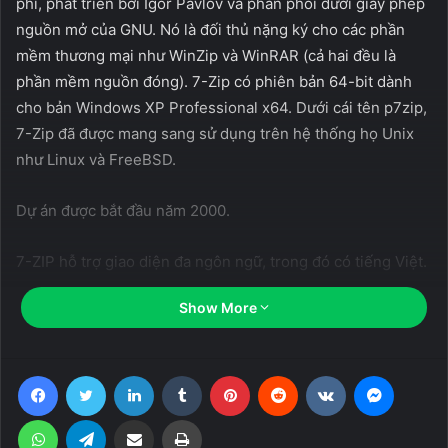
phí, phát triển bởi Igor Pavlov và phân phối dưới giấy phép
nguồn mở của GNU. Nó là đối thủ nặng ký cho các phần
mềm thương mại như WinZip và WinRAR (cả hai đều là
phần mềm nguồn đóng). 7-Zip có phiên bản 64-bit dành
cho bản Windows XP Professional x64. Dưới cái tên p7zip,
7-Zip đã được mang sang sử dụng trên hệ thống họ Unix
như Linux và FreeBSD.
Dự án được bắt đầu năm 2000.
7-ZIP hỗ trợ giao diện đa ngôn ngữ, trong đó có tiếng Việt.
Show More
7-Zip hỗ trợ nhiều tính năng có thể không có trong các
chương trình nén thương mại thông dụng.
Facebook
Twitter
LinkedIn
Tumblr
Pinterest
Reddit
VKontakte
Messen
Related Articles
WhatsApp
Telegram
Share via Email
Print