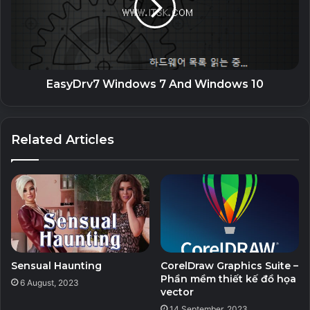
Download 7z21.07_x64 Link 1
Download 7z21.07_x64 Link 2
EasyDrv7 Windows 7 And Windows 10
Download 7z21.07_x86 Link 1
Related Articles
Download 7z21.07_x86 Link 2
Sensual Haunting
CorelDraw Graphics Suite –
Phần mềm thiết kế đồ họa
6 August, 2023
vector
14 September, 2023