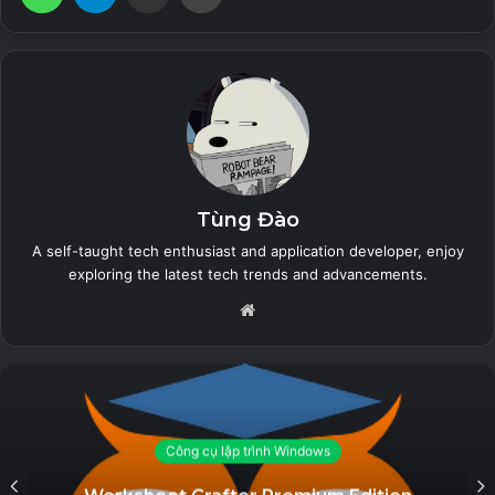
AutoPlay Menu Builder Unlocked – Tạo
Menu phát tự động
19 September, 2023
GiliSoft Secure Disc Creator Unlocked
– Ghi đĩa CD/DVD và bảo mật dữ liệu
7 September, 2023
Stellar Repair for Video (All Editons
Tùng Đào
Unlocked) – Sửa chữa file video bị lỗi
A self-taught tech enthusiast and application developer, enjoy
exploring the latest tech trends and advancements.
5 September, 2023
Website
Eltima USB Network Gate Unlocked –
Phần mềm hỗ trợ chia sẻ kết nối USB
qua Internet
23 August, 2023
Công cụ lập trình Windows
Đối với định dạng tập tin 7z, 7-Zip hỗ trợ mã hóa theo