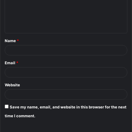
m
e
n
t
Name
*
*
Email
*
Website
Save my name, email, and website in this browser for the next
time I comment.