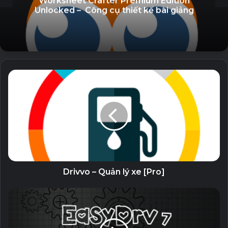
Worksheet Crafter Premium Edition
Unlocked – Công cụ thiết kế bài giảng
chuẩn mã hóa tiên tiến 256-bit (tiếng Anh: Advanced
Encryption Standard) cả tập tin và cấu trúc thư mục, ngăn
người dùng không có mật khẩu xem nội dung được lưu trữ.
7-Zip hỗ trợ chia khối (tiếng Anh: volume) kích thước tập
tin động, tiện dụng để sao lưu dữ liệu vào các thiết bị lưu
trữ ngoài như CD và DVD.
Trong chế độ 2 cửa sổ, 7-Zip giống như trình quản lý tập
tin chính thống.
Phiên bản đặc biệt 64-bit hỗ trợ ánh xạ bộ nhớ lớn để nén
nhanh hơn.
Cho phép tạo lưu trữ đông đặc (solid archive) để có tỉ lệ
nén cao hơn (khó sửa đổi tập tin nén hơn).
Có thể giải nén để xem nhanh 1 tập tin trong solid archive
Drivvo – Quản lý xe [Pro]
thay vì giải nén toàn bộ như các chương trình khác.
=> Mật khẩu giải nén: PITVN