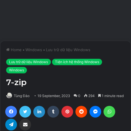
Home
•
Windows
•
Lưu trữ dữ liệu Windows
Lưu trữ dữ liệu Windows
Tiện ích hệ thống Windows
Windows
7-zip
Tùng Đào
19 September, 2023
0
294
1 minute read
Facebook
Twitter
LinkedIn
Tumblr
Pinterest
Reddit
Messenger
WhatsA
Telegram
Share via Email