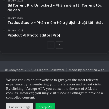
26 July, 2023
BitTorrent Pro Unlocked – Phần mềm tải Torrent tốc
độ cao
26 July, 2023
Trados Studio – Phần mềm hỗ trợ dịch thuật tốt nhất
26 July, 2023
Pixelcut AI Photo Editor [Pro]
Previous
Next
page
page
© Copyright 2026, All Rights Reserved | Made by Monetiza with
| Proudly Hosted by
Monetiza
We use cookies on our website to give you the most relevant
experience by remembering your preferences and repeat visits.
Privacy Policy
By clicking “Accept All”, you consent to the use of ALL the
cookies. However, you may visit "Cookie Settings" to provide a
Facebook
Twitter
YouTube
Instagram
controlled consent.
Cookie Settings
Accept All