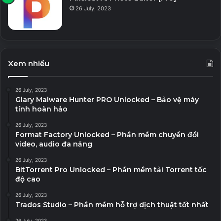
Làm ảnh động của bất kỳ phông chữ TrueType nào.
26 July, 2023
Trình chiếu bóng đổ, đường viền, kết cấu,… trong thời
gian thực.
Xem nhiều
Download v7.0.0.415
26 July, 2023
Glary Malware Hunter PRO Unlocked – Bảo vệ máy
tính hoàn hảo
26 July, 2023
Format Factory Unlocked – Phần mềm chuyển đổi
video, audio đa năng
26 July, 2023
BitTorrent Pro Unlocked – Phần mềm tải Torrent tốc
độ cao
26 July, 2023
Trados Studio – Phần mềm hỗ trợ dịch thuật tốt nhất
26 July, 2023