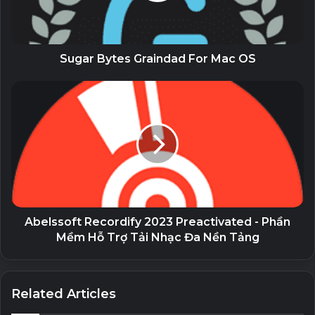
qua Internet
23 August, 2023
Sugar Bytes Graindad For Mac OS
Nhiều template và dạng ảnh động
hơn
Tận dụng nhiều hiệu ứng và hình ảnh động hơn với sự lựa
chọn từ hơn 700 template, hơn 400 kết cấu và 33 dạng lề
khác nhau. Tạo ra các hình dáng giống như chúng được
điêu khắc bằng đá, hay chèn hình ảnh vào thiết kế 3D của
bạn.
Abelssoft Recordify 2023 Preactivated - Phần
Mềm Hỗ Trợ Tải Nhạc Đa Nền Tảng
Grid view
Trong tùy chọn menu “
View
” mới, bạn có thể căn chỉnh
trục X và Y với độ chính xác cao hơn. Thêm vào đó, bạn
Related Articles
còn có tùy chọn để xác định chính xác góc mà từ đó bạn sẽ