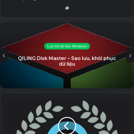
mất về bên phải.
Website
Related Articles
AutoPlay Menu Builder Unlocked – Tạo
Menu phát tự động
Lưu trữ dữ liệu Windows
19 September, 2023
QILING Disk Master – Sao lưu, khôi phục
dữ liệu
GiliSoft Secure Disc Creator Unlocked
– Ghi đĩa CD/DVD và bảo mật dữ liệu
7 September, 2023
Stellar Repair for Video (All Editons
Unlocked) – Sửa chữa file video bị lỗi
5 September, 2023
Eltima USB Network Gate Unlocked –
Phần mềm hỗ trợ chia sẻ kết nối USB