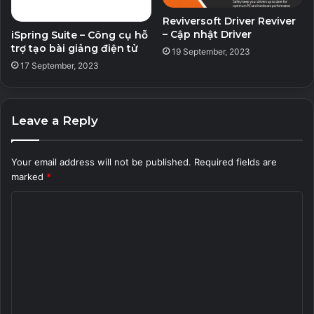
– Nơi bí mật
Reviversoft Driver Reviver
– Cập nhật Driver
iSpring Suite – Công cụ hỗ
– Một nghiên cứu thú vị về mọi ngóc ngách của địa điểm
trợ tạo bài giảng điện tử
19 September, 2023
17 September, 2023
Leave a Reply
Your email address will not be published.
Required fields are
marked
*
C
o
GIỚI THIỆU VỀ HỆ THỐNG CHIẾN
m
ĐẤU
m
e
Tiêu đề của chúng tôi được xây dựng xung quanh một hệ
n