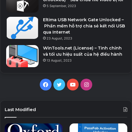
Hướng dẫn cài đặt The Moon Hell:
5 September, 2023
Giải nén / Cài đặt.
Eltima USB Network Gate Unlocked –
Phần mềm hỗ trợ chia sẻ kết nối USB
Crack nếu cần.
qua Internet
Play game.
23 August, 2023
Chúc bạn vui vẻ ^^.
WinTools.net (License) – Tinh chỉnh
và tối ưu hiệu suất của hệ điều hành
13 August, 2023
Download Link Fshare
Facebook
Twitter
YouTube
Instagram
Last Modified