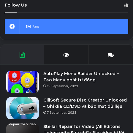
Follow Us
Tối thiểu:
Yêu cầu bộ xử lý và hệ điều hành 64-bit
1M
Fans
Hệ điều hành: Windows 7 SP1 64-bit, Windows 10
64-bit
Bộ xử lý: Dòng AMD FX-6000 | Intel® i3Skylake
Bộ nhớ: RAM 8 GB
Đồ họa: AMD Radeon R9 280 | NVIDIA GeForce GTX
AutoPlay Menu Builder Unlocked –
760 (Windows 10) | NVIDIA GeForce GTX 1050
Tạo Menu phát tự động
(Windows 7)
19 September, 2023
DirectX: Phiên bản 11
GiliSoft Secure Disc Creator Unlocked
Lưu trữ: 19 GB dung lượng khả dụng
– Ghi đĩa CD/DVD và bảo mật dữ liệu
Card âm thanh: Tương thích DirectX
7 September, 2023
Khuyến khích:
Stellar Repair for Video (All Editons
Unlocked) – Sửa chữa file video bị lỗi