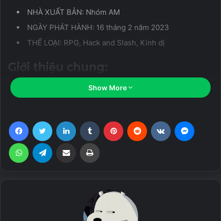
NHÀ XUẤT BẢN: Nhóm AM
NGÀY PHÁT HÀNH: 16 tháng 2 năm 2023
THỂ LOẠI: RPG, Hack and Slash, Kinh dị
Giới thiệu chung:
CHÀO MỪNG BẠN ĐẾN VỚI RPG HÀNH ĐỘNG ẢO MỚI
Show More
THE MOON HELL
là một game nhập vai hành động góc
Facebook
Twitter
LinkedIn
Tumblr
Pinterest
Reddit
VKontakte
Messen
nhìn thứ ba lấy bối cảnh giả tưởng trong tất cả các yếu tố
của trò chơi: âm thanh, cấp độ, ánh sáng, bầu không khí và
WhatsApp
Telegram
Share via Email
Print
các yếu tố khác.
Chúng tôi đã thiết kế các cấp độ của trò chơi với mục tiêu
rõ ràng để khuyến khích khám phá.
Related Articles