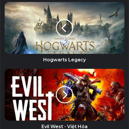
Những người chơi quyết định ghé thăm mọi ngóc ngách
cuối cùng của bản đồ sẽ được khen thưởng xứng đáng vì
sự tò mò của họ.
Người chơi cũng sẽ có quyền tự do lựa chọn con đường
của riêng mình và dần dần làm quen với thế giới của trò
chơi. Trên đường đến trận đối đầu cuối cùng, người chơi sẽ
Hogwarts Legacy
chiến đấu với nhiều loại kẻ thù độc nhất và những tên trùm
tàn bạo.
Evil West - Việt Hóa