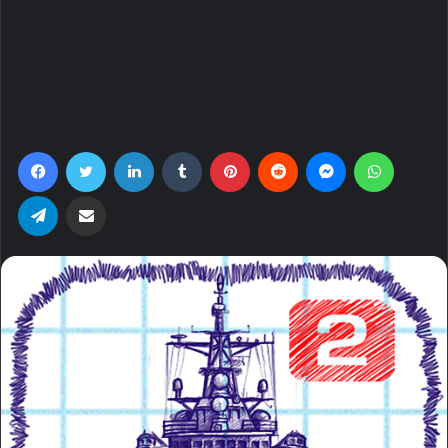
Facebook
Twitter
LinkedIn
Tumblr
Pinterest
Reddit
Messenger
WhatsA
Telegram
Share via Email