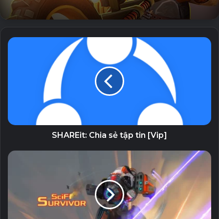
TRẬN ĐẤU TRỰC TUYẾN
Chiến đấu chống lại người chơi từ khắp nơi trên thế giới
thông qua internet!
GAME TRÒ CHƠI TRỰC TUYẾN VỚI BẠN B
Gửi lời mời và chơi trực tuyến với bạn bè của bạn
NGÂN HÀNG
Giành chiến thắng để nâng thứ hạng và danh hiệu của bạn
từ thủy thủ lên đô đốc!
SHAREit: Chia sẻ tập tin [Vip]
ARENAS
Tham gia vào các trận chiến trong đấu trường sử thi, mở
khóa những cái mới và nhận phần thưởng!
THÀNH PHỐ CẢNG
Trở thành một anh hùng trong thành phố của riêng bạn mà
bạn thiết kế và xây dựng!