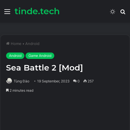
tinde.tech
Menu
Switch
S
skin
fo
Home
•
Android
Android
Game Android
Sea Battle 2 [Mod]
Tùng Đào
19 September, 2023
0
257
2 minutes read