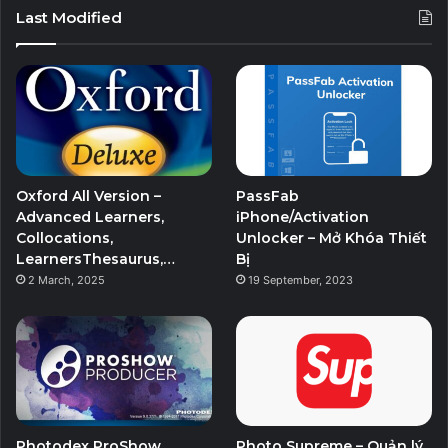
Last Modified
Oxford All Version –
PassFab
Advanced Learners,
iPhone/Activation
Collocations,
Unlocker – Mở Khóa Thiết
LearnersThesaurus,…
Bị
2 March, 2025
19 September, 2023
Photodex ProShow
Photo Supreme – Quản lý