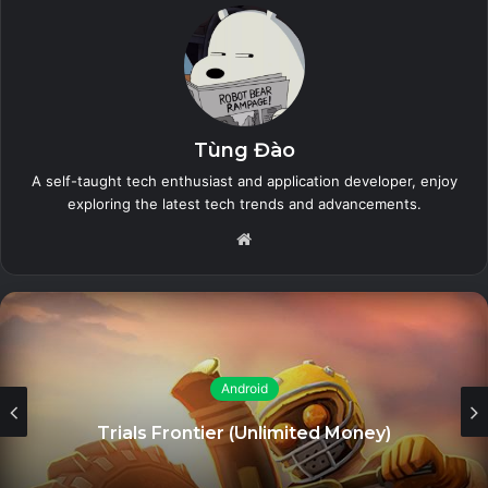
The Sims™ Mobile (Unlimited Money)
26 July, 2023
Tùng Đào
Zero City: base-building games (MOD
Menu, High Damage/Defense)
A self-taught tech enthusiast and application developer, enjoy
exploring the latest tech trends and advancements.
26 July, 2023
Website
Land of Legends: Island
games (Unlimited Energy)
26 July, 2023
iToolab WatsGo (Unlocked) – Chuyển
WhatsApp giữa Android và iPhone
Android
26 July, 2023
Trials Frontier (Unlimited Money)