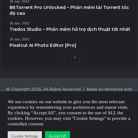
26 July, 2023
BitTorrent Pro Unlocked – Phần mềm tải Torrent tốc
độ cao
26 July, 2023
Trados Studio – Phần mềm hỗ trợ dịch thuật tốt nhất
26 July, 2023
Pixelcut AI Photo Editor [Pro]
Previous
Next
page
page
© Copyright 2026, All Rights Reserved | Made by Monetiza with
| Proudly Hosted by
Monetiza
We use cookies on our website to give you the most relevant
experience by remembering your preferences and repeat visits.
Privacy Policy
By clicking “Accept All”, you consent to the use of ALL the
cookies. However, you may visit "Cookie Settings" to provide a
Facebook
Twitter
YouTube
Instagram
controlled consent.
Cookie Settings
Accept All