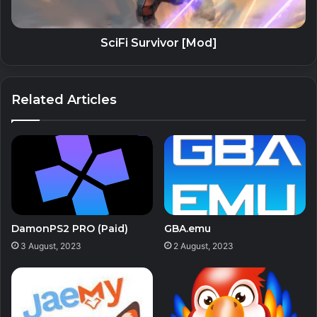
CHƠI VIA BLUETOOTH
SciFi Survivor [Mod]
Thiết lập các trận chiến với bạn bè, đồng nghiệp của bạn
hoặc chỉ những người quen biết qua Bluetooth.
Related Articles
CHƠI VỚI BẠN B FR
Chơi với bạn bè trên một điện thoại (máy tính bảng), thay
phiên nhau đặt tàu của bạn, chọn kho vũ khí của bạn và
chiến đấu!
ĐÀO TẠO VỚI BOT
Chọn mức độ khó thích hợp và cố gắng đánh bại AI (trí tuệ
DamonPS2 PRO (Paid)
GBA.emu
nhân tạo).
3 August, 2023
2 August, 2023
TÙY CHỈNH
Tùy chỉnh hạm đội chiến tranh và thiết bị kho vũ khí của
bạn và mở khóa nhiều giao diện khác nhau từ thời Thế