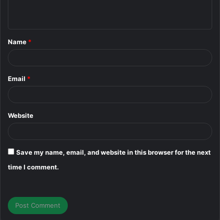
Play game.
n
Chúc bạn vui vẻ ^^.
t
Name
*
*
Download Link Megaup
Email
*
Download Link Uptobox
Website
Save my name, email, and website in this browser for the next
time I comment.