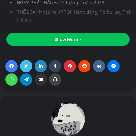
NGÀY PHÁT HÀNH: 27 tháng 2 năm 2023
THỂ LOẠI: Nhập vai (RPG), Hành động, Phiêu lưu, Thế
giới mở
Giới thiệu game:
Show More
Ria là một thế giới mở phiêu lưu hành động dựa trên thần
thoại bị tàn phá bởi những sinh vật bóng tối quái
Facebook
Twitter
LinkedIn
Tumblr
Pinterest
Reddit
VKontakte
Messen
dị. Thượng đế đã gửi con trai của mình (Ria) để cứu nhân
loại và làm sạch nó cho nền văn minh đầu tiên của loài
WhatsApp
Telegram
Share via Email
Print
người trên trái đất. Bạn sẽ lên đường một mình để đối mặt
với lũ kẻ thù nguy hiểm và những tên trùm sử thi, đồng thời
cố gắng ngăn chặn những linh hồn đen tối triệu tập nữ
hoàng của Dark-Soul. Nếu cô ấy thức dậy, thế giới sẽ phải
chịu đựng bóng tối vô tận. Nó sẽ lấy đi mọi thứ bạn có để
ngăn nữ hoàng của linh hồn đen tối thức tỉnh.