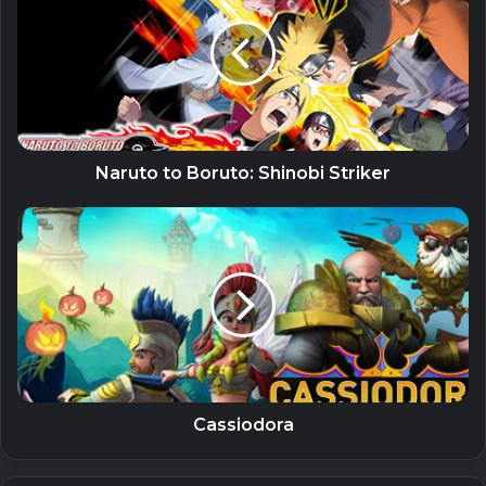
Yêu cầu cấu hình máy tính cài
đặt Ria
Bạn có thể xem cấu hình yêu cầu cấu hình hỗ trợ cài đặt
game để hoạt động tốt nhất. Bạn có thể xem qua và đối
chiếu với cấu hình máy tính của mình trước khi tải về và cài
Naruto to Boruto: Shinobi Striker
đặt nhé.
Related Articles
AutoPlay Menu Builder Unlocked – Tạo
Menu phát tự động
19 September, 2023
GiliSoft Secure Disc Creator Unlocked
Cassiodora
– Ghi đĩa CD/DVD và bảo mật dữ liệu
7 September, 2023