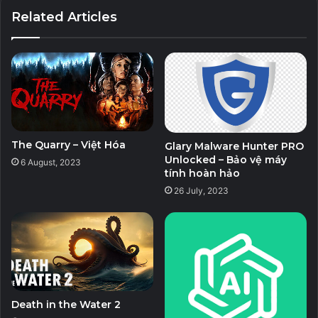
Related Articles
Stellar Repair for Video (All Editons
Unlocked) – Sửa chữa file video bị lỗi
5 September, 2023
Eltima USB Network Gate Unlocked –
Phần mềm hỗ trợ chia sẻ kết nối USB
qua Internet
The Quarry – Việt Hóa
23 August, 2023
Glary Malware Hunter PRO
Unlocked – Bảo vệ máy
6 August, 2023
tính hoàn hảo
26 July, 2023
Tối thiểu:
Hệ điều hành: Windows 11/10/8.1/7 64-bit
Bộ xử lý: Core i3-380UM 1.33GHz
Bộ nhớ: RAM 4GB
Đồ họa: Đồ họa Intel HD
Death in the Water 2