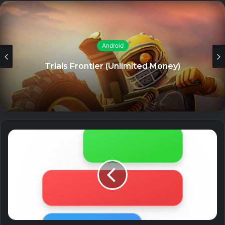
The Sims™ Mobile (Unlimited Money)
26 July, 2023
Android
Zero City: base-building games (MOD
Trials Frontier (Unlimited Money)
Menu, High Damage/Defense)
26 July, 2023
Land of Legends: Island
games (Unlimited Energy)
26 July, 2023
iToolab WatsGo (Unlocked) – Chuyển
WhatsApp giữa Android và iPhone
26 July, 2023