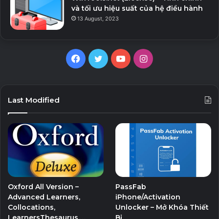
và tối ưu hiệu suất của hệ điều hành
13 August, 2023
Facebook
Twitter
YouTube
Instagram
Last Modified
Oxford All Version –
PassFab
Advanced Learners,
iPhone/Activation
Collocations,
Unlocker – Mở Khóa Thiết
LearnersThesaurus,…
Bị