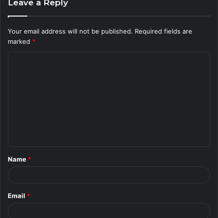
Leave a Reply
Your email address will not be published.
Required fields are
marked
*
C
o
m
m
e
n
t
Name
*
*
Email
*