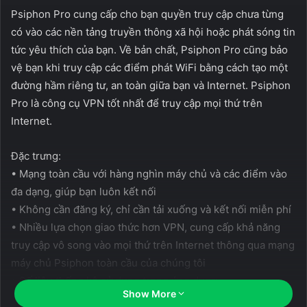
Psiphon Pro cung cấp cho bạn quyền truy cập chưa từng
có vào các nền tảng truyền thông xã hội hoặc phát sóng tin
tức yêu thích của bạn. Về bản chất, Psiphon Pro cũng bảo
vệ bạn khi truy cập các điểm phát WiFi bằng cách tạo một
đường hầm riêng tư, an toàn giữa bạn và Internet. Psiphon
Pro là công cụ VPN tốt nhất để truy cập mọi thứ trên
Internet.
Đặc trưng:
• Mạng toàn cầu với hàng nghìn máy chủ và các điểm vào
đa dạng, giúp bạn luôn kết nối
• Không cần đăng ký, chỉ cần tải xuống và kết nối miễn phí
• Nhiều lựa chọn giao thức hơn VPN, cung cấp khả năng
truy cập vô song vào mọi thứ trên Internet thông qua mạng
máy chủ Psiphon toàn cầu của chúng tôi
• Số liệu thống kê sử dụng trong ứng dụng
Show More
• Tùy chọn cấu hình – biến Psiphon thành VPN của riêng