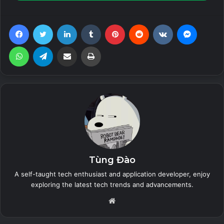
bạn với cài đặt proxy tùy chỉnh
• Chọn những ứng dụng để loại trừ khỏi đường hầm VPN
Facebook
Twitter
LinkedIn
Tumblr
Pinterest
Reddit
VKontakte
Messen
• Mã nguồn mở, được đánh giá ngang hàng và đáng tin cậy.
Tìm hiểu thêm tại https://github.com/Psiphon-Inc/psiphon
WhatsApp
Telegram
Share via Email
Print
và đọc toàn bộ bản đánh giá tại đây –
https://psiphon3.net/assets/Psiphon-3-iSEC-Partners-
v1.1-08-2014 .pdf
Bạn có thể trả phí đăng ký thông qua Google Play để xóa
quảng cáo và tận hưởng việc sử dụng Psiphon Pro được tối
ưu hóa hơn nữa, VPN tốt nhất hiện có.
Tùng Đào
Download v370
A self-taught tech enthusiast and application developer, enjoy
exploring the latest tech trends and advancements.
Website
Related Articles