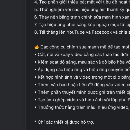
4. Tạo phần giới thiệu bắt mắt với tiêu đề hoạt 
5. Thử nghiệm với các hiệu ứng âm thanh kỳ quặ
6. Thay nền bằng trình chỉnh sửa màn hình xa
7. Tạo hiệu ứng phơi sáng kép ngoạn mục từ lớ
8. Tải thẳng lên YouTube và Facebook và chia 
Các công cụ chỉnh sửa mạnh mẽ để tạo mọi l
• Cắt, nối và xoay video bằng các thao tác đơn 
• Kiểm soát độ sáng, màu sắc và độ bão hòa vớ
• Áp dụng các hiệu ứng và hiệu ứng chuyển tiế
• Kết hợp hình ảnh và video trong một clip bằ
• Thêm văn bản hoặc tiêu đề động vào video củ
• Thêm phần thuyết minh được ghi trên thiết bị
• Tạo ảnh ghép video và hình ảnh với lớp phủ P
• Thưởng thức hàng trăm mẫu, hiệu ứng video,
* Chỉ các thiết bị được hỗ trợ.