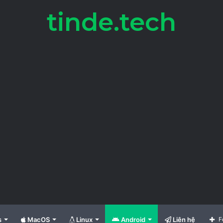
tinde.tech
s
MacOS
Linux
Android
Liên hệ
F