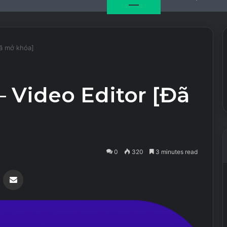
Đã mở khóa]
 Video Editor [Đã
0
320
3 minutes read
Messenger
Share via Email