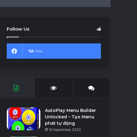
In
Article
skin
for
Follow Us
1M
Fans
AutoPlay Menu Builder
Unlocked – Tạo Menu
phát tự động
19 September, 2023