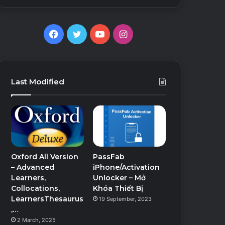
Facebook
Twitter
YouTube
Instagram
Last Modified
Oxford All Version
PassFab
– Advanced
iPhone/Activation
Learners,
Unlocker – Mở
Collocations,
Khóa Thiết Bị
LearnersThesaurus
19 September, 2023
,…
2 March, 2025