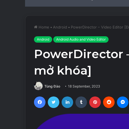
Home
•
Android
•
PowerDirector – Video Editor [
Android
Android Audio and Video Editor
PowerDirector –
mở khóa]
Tùng Đào
18 September, 2023
Facebook
Twitter
LinkedIn
Tumblr
Pinterest
Reddit