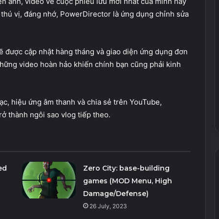
n ảnh, video về cuộc phiêu lưu mới nhất của mình hay
 thú vị, đáng nhớ, PowerDirector là ứng dụng chỉnh sửa
ẽ được cập nhật hàng tháng và giao diện ứng dụng đơn
 những video hoàn hảo khiến chính bạn cũng phải kinh
ạc, hiệu ứng âm thanh và chia sẻ trên YouTube,
ở thành ngôi sao vlog tiếp theo.
ed
Zero City: base-building
games (MOD Menu, High
Damage/Defense)
26 July, 2023