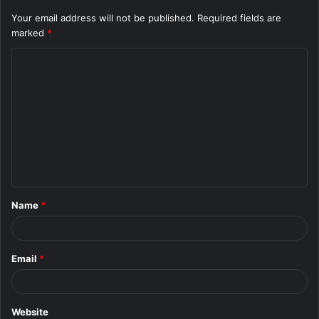
Your email address will not be published.
Required fields are
marked
*
C
o
m
m
e
n
t
Name
*
*
Email
*
Website