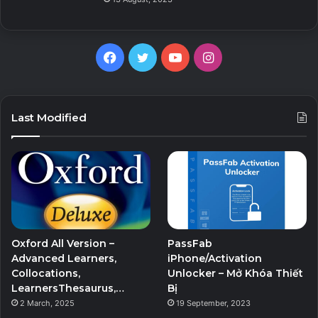
Facebook
Twitter
YouTube
Instagram
Last Modified
Oxford All Version –
PassFab
Advanced Learners,
iPhone/Activation
Collocations,
Unlocker – Mở Khóa Thiết
LearnersThesaurus,…
Bị
2 March, 2025
19 September, 2023