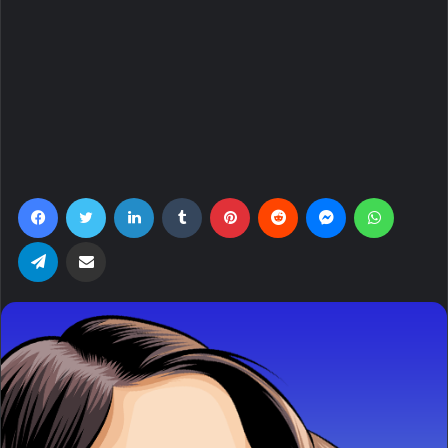
Facebook
Twitter
LinkedIn
Tumblr
Pinterest
Reddit
Messenger
WhatsA
Telegram
Share via Email