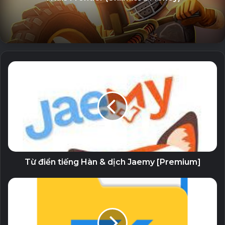
điển
– bộ lọc nghệ thuật để biến ảnh của bạn thành những bức
vẽ hoặc bức tranh trang nhã
– dựng phim từ người sang động vật để tạo khuôn mặt của
bạn cho sư tử, mèo hoặc gấu túi
– hiệu ứng nền để thay đổi xung quanh ảnh của bạn thành
một khung cảnh đẹp như mơ.
Related Articles
The Sims™ Mobile (Unlimited Money)
Từ điển tiếng Hàn & dịch Jaemy [Premium]
26 July, 2023
Zero City: base-building games (MOD
Menu, High Damage/Defense)
26 July, 2023