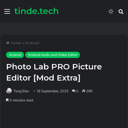
tinde.tech
Menu
Switch
S
skin
fo
Home
•
Android
Android
Android Audio and Video Editor
Photo Lab PRO Picture
Editor [Mod Extra]
Tùng Đào
18 September, 2023
0
266
3 minutes read