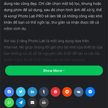
dung nào cũng đẹp. Chỉ cần chọn một bộ lọc, khung hoặc
dựng phim để sử dụng, sau đó chọn hình ảnh để xử lý, thế
là xong! Photo Lab PRO sẽ làm tất cả những công việc khó
khăn để bạn có thể ngồi lại, thư giãn và nhận được tất cả
niềm vinh dự.
Xin lưu ý rằng Photo Lab là một ứng dụng dựa trên
Internet. Nó giúp chúng tôi giữ cho bộ nhớ của thiết bị của
bạn không có vô số tài nguyên cần thiết để tạo ra các tác
phẩm nghệ thuật chất lượng cao về ảnh của bạn.
Show More
Photo Lab PRO có một cái gì đó để sửa đổi hầu như bất kỳ
hình ảnh nào. Việc chọn siêu năng lực của trình chỉnh sửa
ảnh là tùy thuộc vào bạn:
Facebook
Twitter
LinkedIn
Tumblr
Pinterest
Reddit
VKontakte
Messen
– dựng phim ảnh để đưa chân dung của bạn lên bưu thiếp
cổ điển hoặc bánh sinh nhật
WhatsApp
Telegram
Share via Email
Print
– khung ảnh để bao quanh một bức tranh với phong cảnh