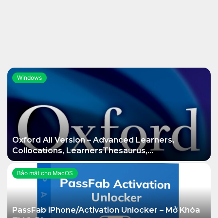
Windows
Oxford All Version – Advanced Learners,
Collocations, LearnersThesaurus,…
Bảo mật cho MacOS
PassFab iPhone/Activation Unlocker – Mở Khóa