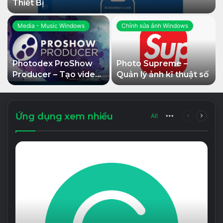
Thiết Bị
Media - Music Windows
Chỉnh sửa ảnh Windows
Photodex ProShow
Photo Supreme –
Producer – Tạo video
Quản lý ảnh kĩ thuật số
trình chiếu chuyên
nghiệp
Ứng dụng xem nhiều
All
More
Previous
Next
page
page