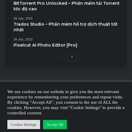
BitTorrent Pro Unlocked – Phần mềm tải Torrent
tốc độ cao
26 July, 2023
Trados Studio – Phần mềm hỗ trợ dịch thuật tốt
nhất
26 July, 2023
Pixelcut AI Photo Editor [Pro]
Previous
Next
page
page
© Copyright 2026, All Rights Reserved | Made by Monetiza with
We use cookies on our website to give you the most relevant
experience by remembering your preferences and repeat visits.
| Proudly Hosted by
Monetiza
By clicking “Accept All”, you consent to the use of ALL the
cookies. However, you may visit "Cookie Settings" to provide a
Privacy Policy
controlled consent.
Facebook
Twitter
YouTube
Instagram
Cookie Settings
Accept All