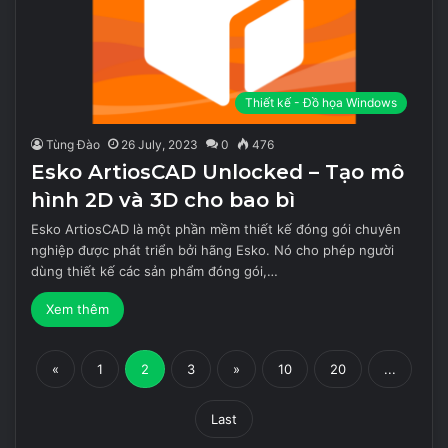
Thiết kế - Đồ họa Windows
Tùng Đào
26 July, 2023
0
476
Esko ArtiosCAD Unlocked – Tạo mô
hình 2D và 3D cho bao bì
Esko ArtiosCAD là một phần mềm thiết kế đóng gói chuyên
nghiệp được phát triển bởi hãng Esko. Nó cho phép người
dùng thiết kế các sản phẩm đóng gói,…
Xem thêm
«
1
2
3
»
10
20
...
Last