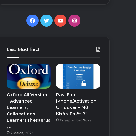
Facebook
Twitter
YouTube
Instagram
Last Modified
Oxford All Version
PassFab
– Advanced
iPhone/Activation
Learners,
Unlocker – Mở
Collocations,
Khóa Thiết Bị
LearnersThesaurus
19 September, 2023
,…
2 March, 2025