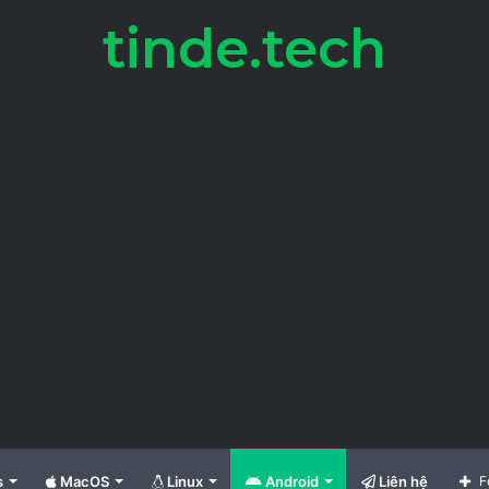
tinde.tech
s
MacOS
Linux
Android
Liên hệ
F