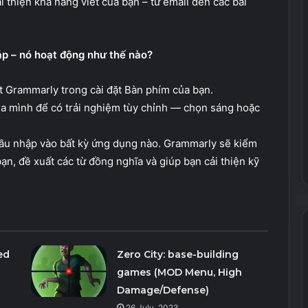
ải thiện khả năng viết của bạn – từ email đến các bài
áp – nó hoạt động như thế nào?
t Grammarly trong cài đặt Bàn phím của bạn.
ủa mình để có trải nghiệm tùy chỉnh — chọn sáng hoặc
 đầu nhập vào bất kỳ ứng dụng nào. Grammarly sẽ kiểm
bạn, đề xuất các từ đồng nghĩa và giúp bạn cải thiện kỹ
ed
Zero City: base-building
games (MOD Menu, High
Damage/Defense)
26 July, 2023