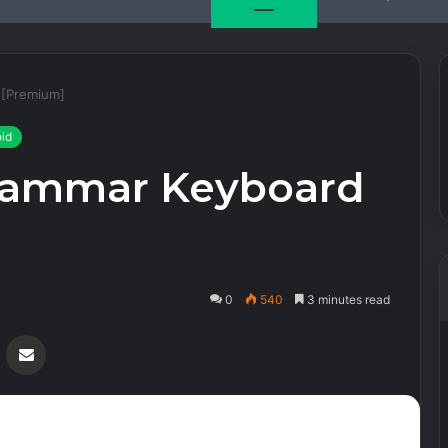
 [Premium]
oid
rammar Keyboard
0
540
3 minutes read
Messenger
Share via Email