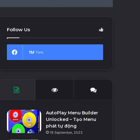
In
Article
skin
for
Follow Us
1M
Fans
AutoPlay Menu Builder
Unlocked – Tạo Menu
phát tự động
19 September, 2023