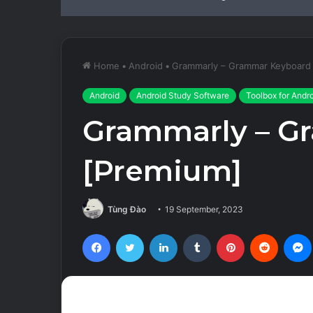
Home
•
Android
•
Grammarly – Grammar Keyboard
Android
Android Study Software
Toolbox for Andr
Grammarly – G
[Premium]
Tùng Đào
19 September, 2023
Facebook
Twitter
LinkedIn
Tumblr
Pinterest
Reddit