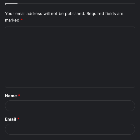
Your email address will not be published.
Required fields are
marked
*
C
o
m
m
e
n
t
Name
*
*
Email
*