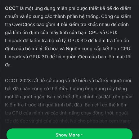
OCCT
là một ứng dụng miễn phí được thiết kế để đo điểm
chuẩn và ép xung các thành phần hệ thống. Công cụ kiểm
tra OverClock bao gồm 4 bài kiểm tra khác nhau để đánh
giá tính ổn định của máy tính của bạn. CPU và CPU:
Linpack để kiểm tra bộ xử lý, GPU: 3D để kiểm tra tính ổn
định của bộ xử lý đồ họa và Nguồn cung cấp kết hợp CPU:
Linpack và GPU: 3D để tải nguồn điện của bạn lên mức tối
đa.
OCCT 2023 rất dễ sử dụng và dễ hiểu và bất kỳ người mới
bắt đầu nào cũng có thể điều hướng ứng dụng này bằng
một lần quét ngắn. Bạn có thể điều chỉnh cài đặt trên phần
Kiểm tra trước khi quá trình bắt đầu. Bạn chỉ có thể kiểm
tra CPU của mình và các tính năng chạy đồng thời, ngoài
tốc độ đọc và ghi của bộ nhớ. Nó cho phép bạn xem trạng
thái của CPU và cạc đồ họa, ngoài tốc độ xung nhịp và mức
Show More
sử dụng năng lượng của chúng, bên cạnh các thống kê