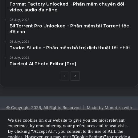
Format Factory Unlocked – Phần mềm chuyển đổi
video, audio đa năng
26 July, 2023
BitTorrent Pro Unlocked – Phần mềm tải Torrent tốc
độ cao
26 July, 2023
Trados Studio – Phần mềm hỗ trợ dịch thuật tốt nhất
26 July, 2023
Pixelcut AI Photo Editor [Pro]
Previous
Next
page
page
© Copyright 2026, All Rights Reserved | Made by Monetiza with
| Proudly Hosted by
Monetiza
We use cookies on our website to give you the most relevant
experience by remembering your preferences and repeat visits.
Privacy Policy
By clicking “Accept All”, you consent to the use of ALL the
cookies. However, you may visit "Cookie Settings" to provide a