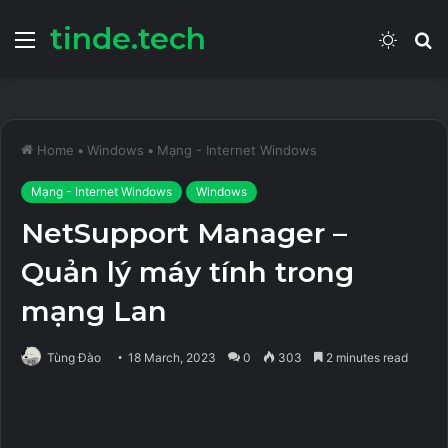
tinde.tech
Menu
Switch
S
skin
fo
Home
•
Windows
•
Mạng - Internet Windows
Mạng - Internet Windows
Windows
NetSupport Manager –
Quản lý máy tính trong
mạng Lan
Tùng Đào
18 March, 2023
0
303
2 minutes read