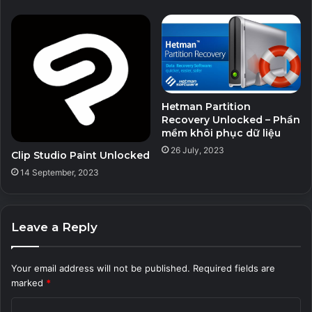
Stellar Repair for Video (All Editons
Unlocked) – Sửa chữa file video bị lỗi
5 September, 2023
Eltima USB Network Gate Unlocked –
Phần mềm hỗ trợ chia sẻ kết nối USB
Hetman Partition
qua Internet
Recovery Unlocked – Phần
23 August, 2023
mềm khôi phục dữ liệu
26 July, 2023
Clip Studio Paint Unlocked
14 September, 2023
=> Mật khẩu giải nén: PITVN
NetSupportManager12.80.5_Rsload.rar
Link 1
Link 2
Leave a Reply
Your email address will not be published.
Required fields are
marked
*
C