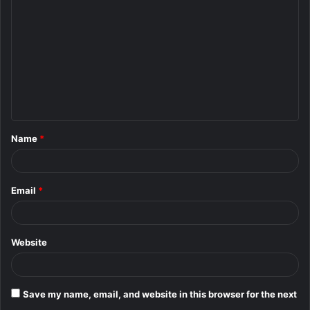
o
m
m
e
n
t
Name
*
*
Email
*
Website
Save my name, email, and website in this browser for the next