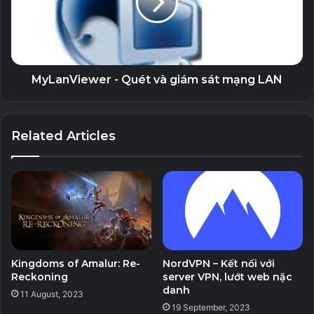
* Phần mềm đuôi Lrepacks, Repackme, Diakov,
KpoJIuK,TryRooM thì chỉ cần chạy file install.cmd là
được. Không chạy file exe.
MyLanViewer - Quét và giám sát mạng LAN
* Phần mềm đuôi Portable thì chỉ cần giải nén và chạy
file exe, không cần cài đặt.
Related Articles
Related Articles
AutoPlay Menu Builder Unlocked – Tạo
Menu phát tự động
19 September, 2023
GiliSoft Secure Disc Creator Unlocked
Kingdoms of Amalur: Re-
NordVPN – Kết nối với
– Ghi đĩa CD/DVD và bảo mật dữ liệu
Reckoning
server VPN, lướt web nặc
7 September, 2023
danh
11 August, 2023
19 September, 2023