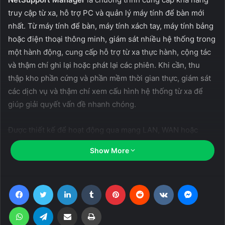
truy cập từ xa, hỗ trợ PC và quản lý máy tính để bàn mới
nhất. Từ máy tính để bàn, máy tính xách tay, máy tính bảng
hoặc điện thoại thông minh, giám sát nhiều hệ thống trong
một hành động, cung cấp hỗ trợ từ xa thực hành, cộng tác
và thậm chí ghi lại hoặc phát lại các phiên. Khi cần, thu
thập kho phần cứng và phần mềm thời gian thực, giám sát
các dịch vụ và thậm chí xem cấu hình hệ thống từ xa để
giúp giải quyết vấn đề nhanh chóng.
Được thiết kế để hoạt động qua mạng LAN, WAN hoặc
internet của bạn một cách an toàn và không cần cấu hình
Show More
tường lửa, NetSupport Manager cung cấp một giải pháp
duy nhất cho hỗ trợ từ xa – mà không cần dịch vụ bên thứ
ba hoặc chi phí đăng ký liên tục. Thêm vào các khả năng
Facebook
Twitter
LinkedIn
Tumblr
Pinterest
Reddit
VKontakte
Messen
điều khiển từ xa 1:1 truyền thống, NetSupport Manager
WhatsApp
Telegram
Share via Email
Print
vượt trội như một giải pháp 1: nhiều; từ giám sát nhiều hệ
thống trong thời gian thực, đến hiển thị màn hình nhà điều