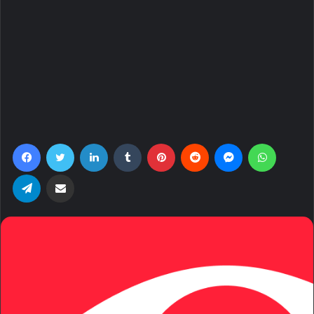
Facebook
Twitter
LinkedIn
Tumblr
Pinterest
Reddit
Messenger
WhatsA
Telegram
Share via Email