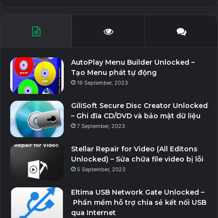
Phiên bản
: 2.13.0
Yêu cầu
: Android 5.0
file
manager
quản lý
AutoPlay Menu Builder Unlocked –
Tạo Menu phát tự động
19 September, 2023
GiliSoft Secure Disc Creator Unlocked
– Ghi đĩa CD/DVD và bảo mật dữ liệu
7 September, 2023
Stellar Repair for Video (All Editons
Unlocked) – Sửa chữa file video bị lỗi
5 September, 2023
Eltima USB Network Gate Unlocked –
Phần mềm hỗ trợ chia sẻ kết nối USB
qua Internet