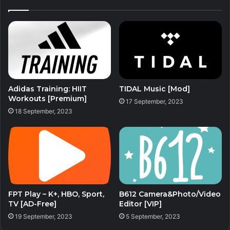
– Chuyển nhanh các chuỗi duy nhất sang bản địa hóa
mong muốn
– Hoạt động hàng loạt (xóa, sao chép, di chuyển, đổi tên)
– Chữ ký APK (bị tắt theo mặc định)
Adidas Training: HIIT
TIDAL Music [Mod]
Workouts [Premium]
17 September, 2023
– Nhân bản APK
18 September, 2023
– Tối ưu hóa APK
– Mã hóa APK
– Tạo bản sao lưu (.bak)
FPT Play – K+, HBO, Sport,
B612 Camera&Photo/Video
TV [AD-Free]
Editor [VIP]
– Thay đổi màu sắc tiện lợi trong arsc
19 September, 2023
5 September, 2023