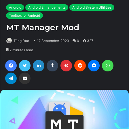
Android
Android Enhancements
Android System Ultilities
Toolbox for Android
MT Manager Mod
Tùng Đào
17 September, 2023
0
327
2 minutes read
Facebook
Twitter
LinkedIn
Tumblr
Pinterest
Reddit
Messenger
WhatsA
Telegram
Share via Email