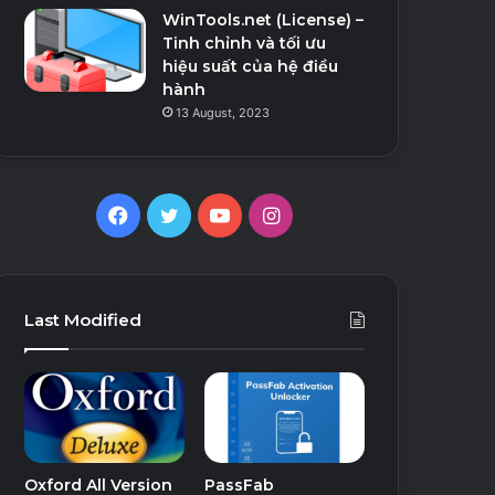
WinTools.net (License) –
Tinh chỉnh và tối ưu
hiệu suất của hệ điều
hành
13 August, 2023
Facebook
Twitter
YouTube
Instagram
Last Modified
Oxford All Version
PassFab