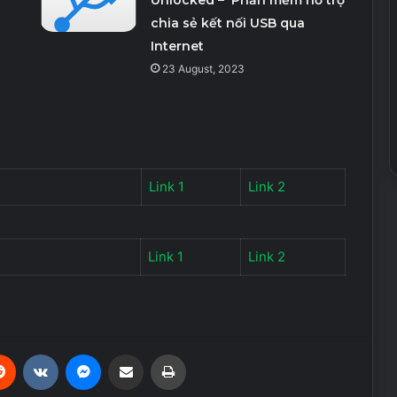
chia sẻ kết nối USB qua
Internet
23 August, 2023
Link 1
Link 2
Link 1
Link 2
erest
Reddit
VKontakte
Messenger
Share via Email
Print