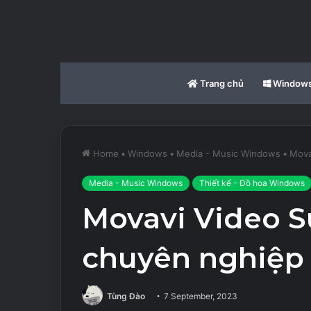
Trang chủ
Window
Home
•
Windows
•
Media - Music Windows
•
Mova
Media - Music Windows
Thiết kế - Đồ họa Windows
Movavi Video Su
chuyên nghiệp
Tùng Đào
7 September, 2023