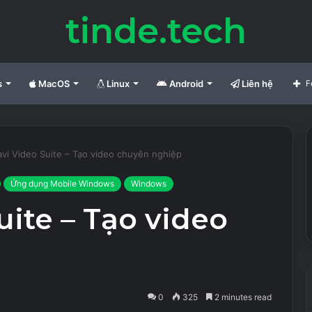
tinde.tech
s
MacOS
Linux
Android
Liên hệ
F
vi Video Suite – Tạo video chuyên nghiệp
Ứng dụng Mobile Windows
Windows
ite – Tạo video
0
325
2 minutes read