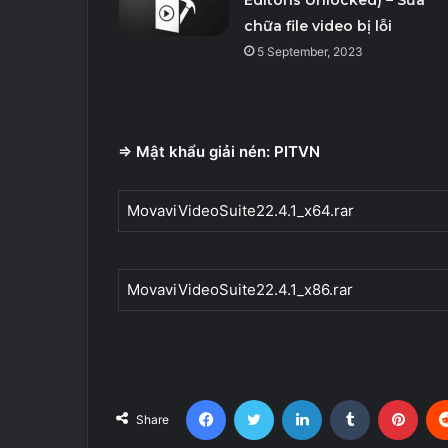
chữa file video bị lỗi
5 September, 2023
=> Mật khẩu giải nén: PITVN
MovaviVideoSuite22.4.1_x64.rar
MovaviVideoSuite22.4.1_x86.rar
Facebook
Twitter
LinkedIn
Tumblr
Pint
Share