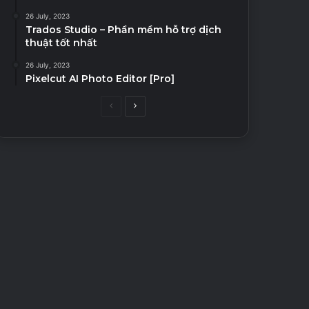
26 July, 2023
Trados Studio – Phần mềm hỗ trợ dịch
thuật tốt nhất
26 July, 2023
Pixelcut AI Photo Editor [Pro]
Previous
Next
page
page