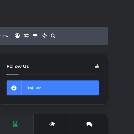
Log
Random
Sidebar
Switch
Search
ollow
In
Article
skin
for
Follow Us
1M
Fans