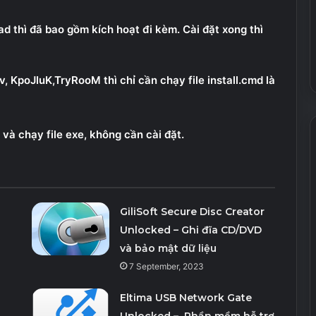
 thì đã bao gồm kích hoạt đi kèm. Cài đặt xong thì
KpoJIuK,TryRooM thì chỉ cần chạy file install.cmd là
 và chạy file exe, không cần cài đặt.
GiliSoft Secure Disc Creator
Unlocked – Ghi đĩa CD/DVD
và bảo mật dữ liệu
7 September, 2023
Eltima USB Network Gate
Unlocked – Phần mềm hỗ trợ