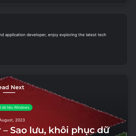
nd application developer, enjoy exploring the latest tech
ead Next
ữ dữ liệu Windows
August, 2023
– Sao lưu, khôi phục dữ