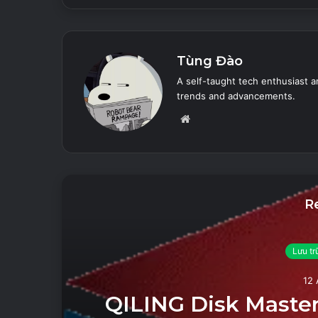
Tùng Đào
A self-taught tech enthusiast a
trends and advancements.
Website
R
Lưu tr
12 
i
QILING Disk Master 