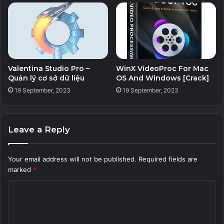
Valentina Studio Pro –
WinX VideoProc For Mac
Quản lý cơ sở dữ liệu
OS And Windows [Crack]
19 September, 2023
19 September, 2023
Leave a Reply
Your email address will not be published.
Required fields are
marked
*
C
o
m