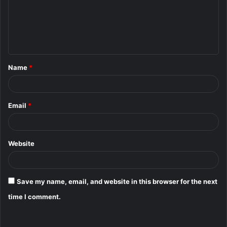
m
e
n
t
Name
*
*
Email
*
Website
Save my name, email, and website in this browser for the next
time I comment.