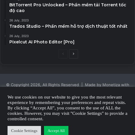
BitTorrent Pro Unlocked – Phần mềm tải Torrent tốc
độ cao
26 July, 2023
Trados Studio – Phần mềm hỗ trợ dịch thuật tốt nhất
26 July, 2023
Pixelcut AI Photo Editor [Pro]
Previous
Next
page
page
© Copyright 2026, All Rights Reserved | Made by Monetiza with
| Proudly Hosted by
Monetiza
We use cookies on our website to give you the most relevant
experience by remembering your preferences and repeat visits.
Privacy Policy
By clicking “Accept All”, you consent to the use of ALL the
cookies. However, you may visit "Cookie Settings" to provide a
Facebook
Twitter
YouTube
Instagram
controlled consent.
Cookie Settings
Accept All