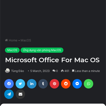
Home
•
MacOS
MacOS
Ứng dụng văn phòng MacOS
Microsoft Office For Mac OS
Tùng Đào
5 March, 2023
0
461
Less than a minute
Facebook
Twitter
LinkedIn
Tumblr
Pinterest
Reddit
Messenger
WhatsA
Telegram
Share via Email