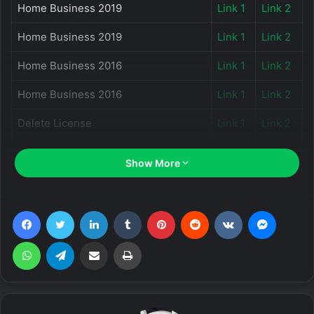
Home Business 2019
Link 1
Link 2
Home Business 2019
Link 1
Link 2
Home Business 2016
Link 1
Link 2
Home Business 2016
Link 1
Link 2
Delete License
Link 1
Link 2
Standard LTSC 2021 Setup
Link 1
Link 2
Show More
Standard LTSC 2021 Activator
Link 1
Link 2
Facebook
Twitter
LinkedIn
Tumblr
Pinterest
Reddit
VKontakte
Messen
=> Mật khẩu giải nén: PITVN
WhatsApp
Telegram
Share via Email
Print