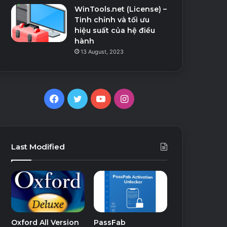
WinTools.net (License) –
Tinh chỉnh và tối ưu
hiệu suất của hệ điều
hành
13 August, 2023
Facebook
Twitter
YouTube
Instagram
Last Modified
Oxford All Version
PassFab