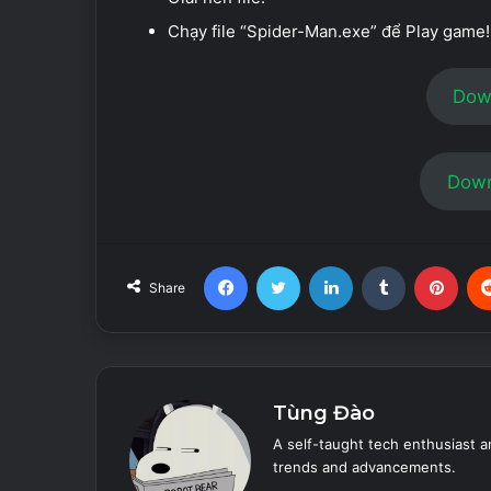
Chạy file “Spider-Man.exe” để Play game!
Down
Down
Facebook
Twitter
LinkedIn
Tumblr
Pint
Share
Tùng Đào
A self-taught tech enthusiast a
trends and advancements.