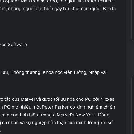
l’s Spider-Man Remastered, thế giới của Peter Parker –
m, những người đột biến gây hại cho mọi người. Bạn là
xes Software
 lưu, Thông thường, Khoa học viễn tưởng, Nhập vai
p tác của Marvel và được tối ưu hóa cho PC bởi Nixxes
n PC giới thiệu một Peter Parker có kinh nghiệm chiến
iện mang tính biểu tượng ở Marvel’s New York. Đồng
g cá nhân và sự nghiệp hỗn loạn của mình trong khi số
.