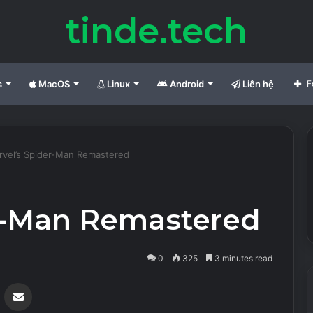
tinde.tech
s
MacOS
Linux
Android
Liên hệ
F
rvel’s Spider-Man Remastered
r-Man Remastered
0
325
3 minutes read
Messenger
Share via Email