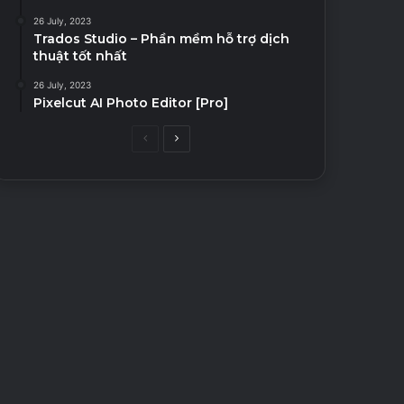
26 July, 2023
Trados Studio – Phần mềm hỗ trợ dịch
thuật tốt nhất
26 July, 2023
Pixelcut AI Photo Editor [Pro]
Previous
Next
page
page