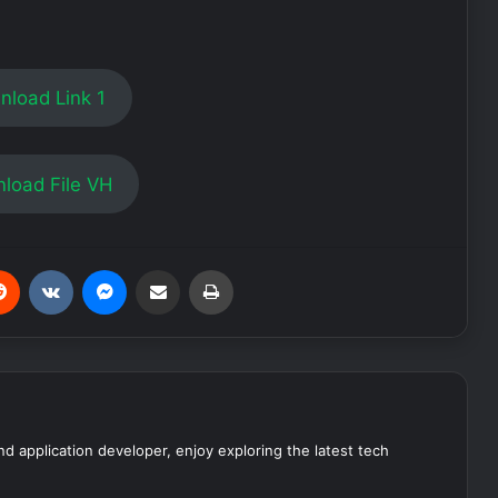
load Link 1
load File VH
erest
Reddit
VKontakte
Messenger
Share via Email
Print
nd application developer, enjoy exploring the latest tech