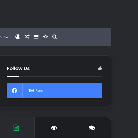
Log
Random
Sidebar
Switch
Search
ollow
In
Article
skin
for
Follow Us
1M
Fans