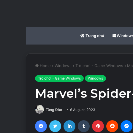
Trang chủ
Window
Home
•
Windows
•
Trò chơi - Game Windows
•
Ma
Trò chơi - Game Windows
Windows
Marvel’s Spide
Tùng Đào
6 August, 2023
Facebook
Twitter
LinkedIn
Tumblr
Pinterest
Reddit