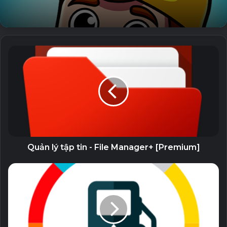
26 July, 2023
100 bài học giúp bạn nhanh chóng học được và sử dụng
một ngoại ngữ trong nhiều tình huống khác nhau (ví dụ
như trong một khách sạn hoặc nhà hàng, đi du lịch, đàm
thoại ngắn, làm quen, mua sắm, tại phòng khám, tại ngân
hàng, v.v). Bạn có thể tải các tập tin âm thanh
từ
www.50languages.com
về trình phát mp3 của bạn và
nghe ở bất cứ nơi đâu – tại trạm xe buýt hay trạm xe lửa,
trong xe hơi và trong giờ ăn trưa! Để tận dụng tốt nhất
Quản lý tập tin - File Manager+ [Premium]
50languages, hãy học một bài một ngày và thường xuyên
lặp lại những gì mà bạn đã học được trong các bài học
trước đó
Download v14.0 build 800