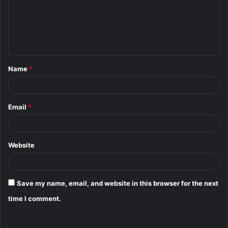
m
e
n
t
Name
*
*
Email
*
Website
Save my name, email, and website in this browser for the next
time I comment.