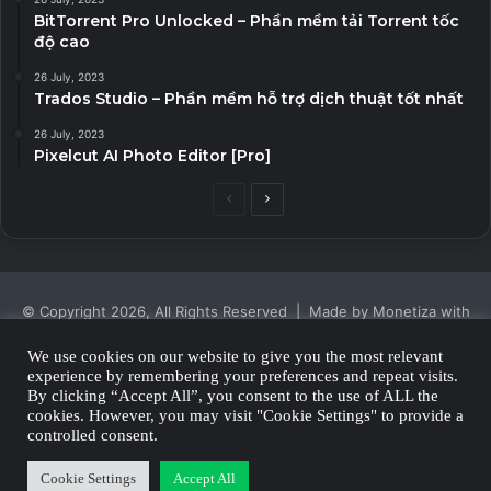
BitTorrent Pro Unlocked – Phần mềm tải Torrent tốc
độ cao
26 July, 2023
Trados Studio – Phần mềm hỗ trợ dịch thuật tốt nhất
26 July, 2023
Pixelcut AI Photo Editor [Pro]
Previous
Next
page
page
© Copyright 2026, All Rights Reserved | Made by Monetiza with
| Proudly Hosted by
Monetiza
We use cookies on our website to give you the most relevant
experience by remembering your preferences and repeat visits.
Privacy Policy
By clicking “Accept All”, you consent to the use of ALL the
cookies. However, you may visit "Cookie Settings" to provide a
Facebook
Twitter
YouTube
Instagram
controlled consent.
Cookie Settings
Accept All