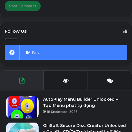
Follow Us
1M
Fans
AutoPlay Menu Builder Unlocked –
Tạo Menu phát tự động
19 September, 2023
GiliSoft Secure Disc Creator Unlocked
– Ghi đĩa CD/DVD và bảo mật dữ liệu