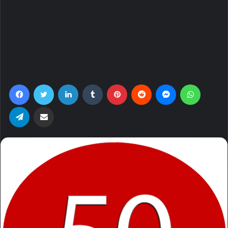
Facebook
Twitter
LinkedIn
Tumblr
Pinterest
Reddit
Messenger
WhatsA
Telegram
Share via Email