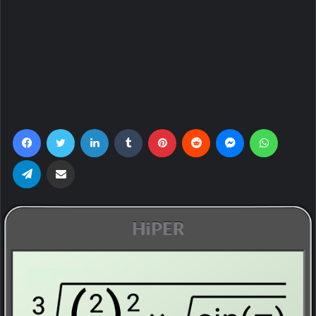
Facebook
Twitter
LinkedIn
Tumblr
Pinterest
Reddit
Messenger
WhatsA
Telegram
Share via Email