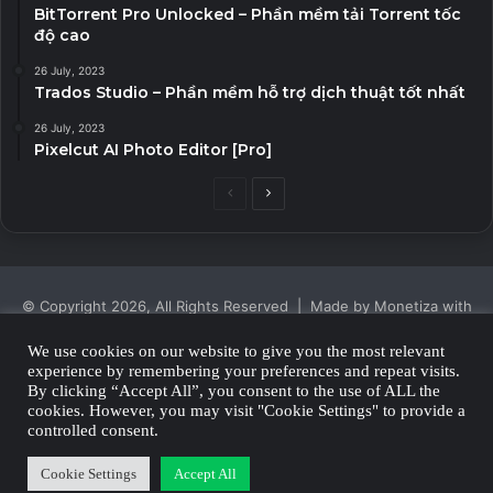
BitTorrent Pro Unlocked – Phần mềm tải Torrent tốc
độ cao
26 July, 2023
Trados Studio – Phần mềm hỗ trợ dịch thuật tốt nhất
26 July, 2023
Pixelcut AI Photo Editor [Pro]
Previous
Next
page
page
© Copyright 2026, All Rights Reserved | Made by Monetiza with
| Proudly Hosted by
Monetiza
We use cookies on our website to give you the most relevant
experience by remembering your preferences and repeat visits.
Privacy Policy
By clicking “Accept All”, you consent to the use of ALL the
cookies. However, you may visit "Cookie Settings" to provide a
Facebook
Twitter
YouTube
Instagram
controlled consent.
Cookie Settings
Accept All