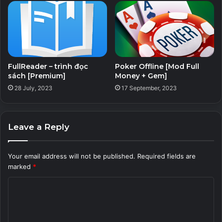
FullReader – trình đọc
Poker Offline [Mod Full
sách [Premium]
Money + Gem]
28 July, 2023
17 September, 2023
Leave a Reply
Your email address will not be published.
Required fields are
marked
*
C
o
m