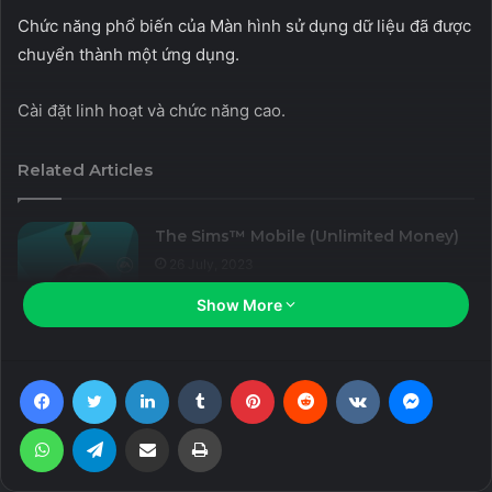
Chức năng phổ biến của Màn hình sử dụng dữ liệu đã được
chuyển thành một ứng dụng.
Cài đặt linh hoạt và chức năng cao.
Related Articles
The Sims™ Mobile (Unlimited Money)
26 July, 2023
Show More
Zero City: base-building games (MOD
Menu, High Damage/Defense)
Facebook
Twitter
LinkedIn
Tumblr
Pinterest
Reddit
VKontakte
Messen
26 July, 2023
WhatsApp
Telegram
Share via Email
Print
Land of Legends: Island
games (Unlimited Energy)