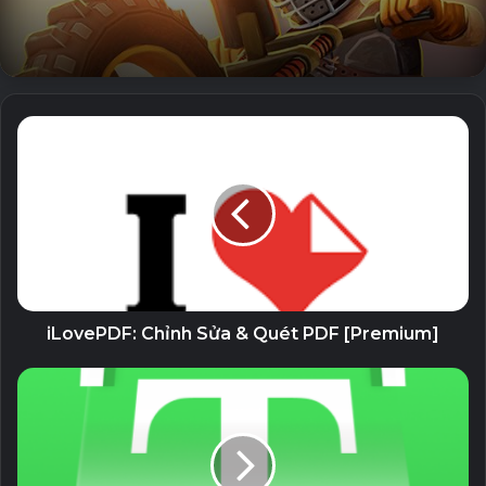
[Đọc trạng thái và danh tính điện thoại]
Để nhận lượng dữ liệu sử dụng theo ứng dụng và để xác
định ứng dụng giao tiếp
[Thông tin kết nối Wi-Fi]
Để xác định loại giao tiếp
[Truy cập mạng đầy đủ]
Hiển thị Kết nối mạng.
iLovePDF: Chỉnh Sửa & Quét PDF [Premium]
Để hiển thị quảng cáo.
Để thu thập thông tin cần thiết để cải thiện ứng dụng,
chẳng hạn như thông tin lỗi.