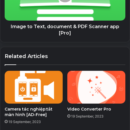
[Chạy khi khởi động]
Để tự động khởi động dịch vụ thường trú khi thiết bị đầu
Image to Text, document & PDF Scanner app
cuối được khởi động.
[Pro]
[vẽ lên các ứng dụng khác]
Related Articles
Để hiển thị màn hình tốc độ internet bằng một lớp phủ.
Download v0.9.7.7
Camera tác nghiệp:tắt
Video Converter Pro
màn hình [AD-Free]
19 September, 2023
19 September, 2023