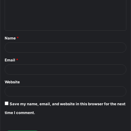
m
e
n
t
Name
*
*
Email
*
Website
Save my name, email, and website in this browser for the next
time I comment.