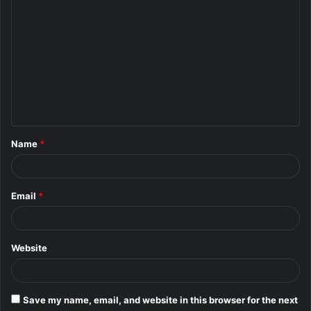
C
o
m
m
e
n
t
Name
*
*
Email
*
Website
Save my name, email, and website in this browser for the next