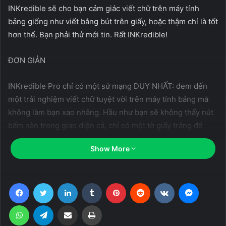
INKredible sẽ cho bạn cảm giác viết chữ trên máy tính
bảng giống như viết bằng bút trên giấy, hoặc thậm chí là tốt
hơn thế. Bạn phải thử mới tin. Rất INKredible!
ĐƠN GIẢN
INKredible Pro chỉ có một sứ mạng DUY NHẤT: đem đến
một trải nghiệm viết chữ tuyệt vời trên máy tính bảng mà
không làm bạn xao nhãng. Hầu như bạn sẽ không thấy nút
bấm nào trong giao diện cả, chỉ có một tờ giấy trắng để
viết!
Show More
ĐẸP
Facebook
Twitter
LinkedIn
Tumblr
Pinterest
Reddit
VKontakte
Messen
Related Articles
WhatsApp
Telegram
Share via Email
Print
The Sims™ Mobile (Unlimited Money)