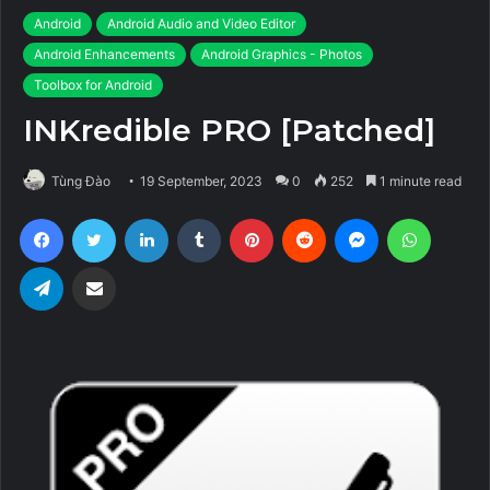
Android
Android Audio and Video Editor
Android Enhancements
Android Graphics - Photos
Toolbox for Android
INKredible PRO [Patched]
Tùng Đào
19 September, 2023
0
252
1 minute read
Facebook
Twitter
LinkedIn
Tumblr
Pinterest
Reddit
Messenger
WhatsA
Telegram
Share via Email