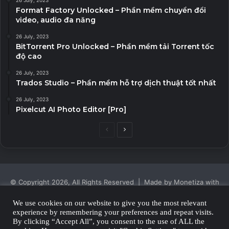
Format Factory Unlocked – Phần mềm chuyển đổi
video, audio đa năng
26 July, 2023
BitTorrent Pro Unlocked – Phần mềm tải Torrent tốc
độ cao
26 July, 2023
Trados Studio – Phần mềm hỗ trợ dịch thuật tốt nhất
26 July, 2023
Pixelcut AI Photo Editor [Pro]
Previous
Next
page
page
© Copyright 2026, All Rights Reserved | Made by Monetiza with
| Proudly Hosted by
Monetiza
We use cookies on our website to give you the most relevant
experience by remembering your preferences and repeat visits.
Privacy Policy
By clicking “Accept All”, you consent to the use of ALL the