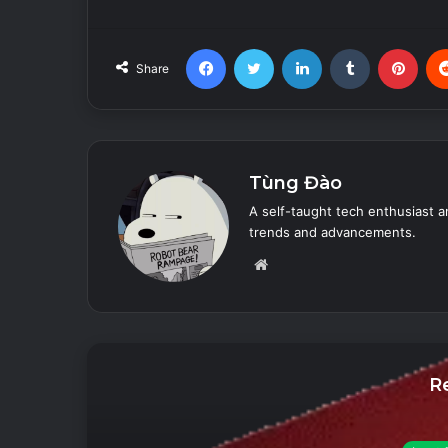
Facebook
Twitter
LinkedIn
Tumblr
Pint
Share
Tùng Đào
A self-taught tech enthusiast a
trends and advancements.
Website
R