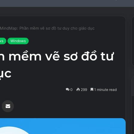
iMindMap: Phần mềm vẽ sơ đồ tư duy cho giáo dục
ws
Windows
n mềm vẽ sơ đồ tư
ục
0
299
1 minute read
Messenger
Share via Email