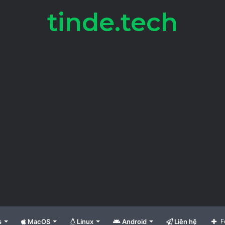
tinde.tech
s
MacOS
Linux
Android
Liên hệ
F