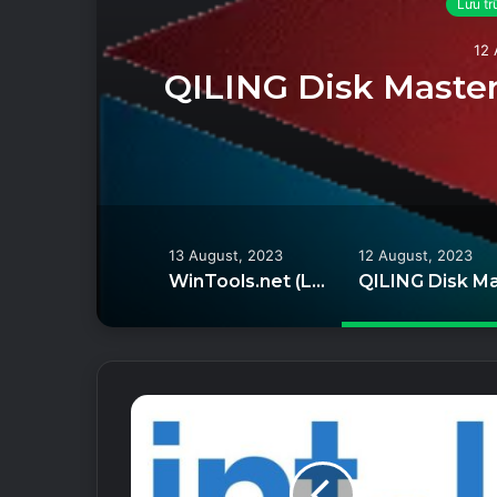
Lưu tr
12 
i
QILING Disk Master 
13 August, 2023
12 August, 2023
WinTools.net (License) – Tinh chỉnh và tối ưu hiệu suất của hệ điều hành