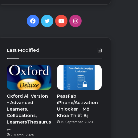
Facebook
Twitter
YouTube
Instagram
Last Modified
Oxford All Version
PassFab
– Advanced
iPhone/Activation
Learners,
Unlocker – Mở
Collocations,
Khóa Thiết Bị
LearnersThesaurus
19 September, 2023
,…
2 March, 2025