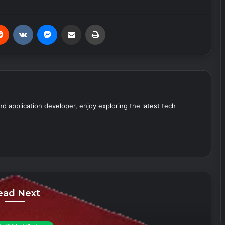
erest
Reddit
VKontakte
Messenger
Share via Email
Print
nd application developer, enjoy exploring the latest tech
ead Next