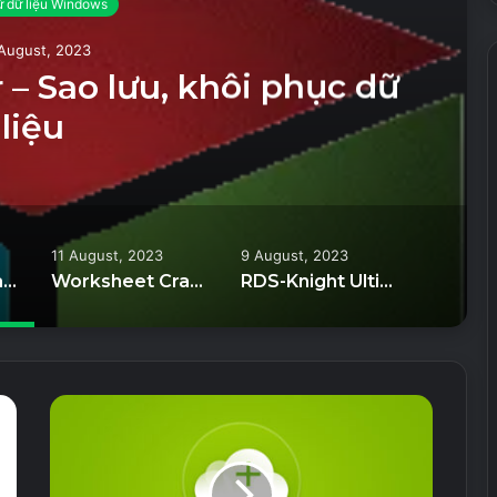
ữ dữ liệu Windows
August, 2023
– Sao lưu, khôi phục dữ
liệu
11 August, 2023
9 August, 2023
QILING Disk Master – Sao lưu, khôi phục dữ liệu
Worksheet Crafter Premium Edition Unlocked – Công cụ thiết kế bài giảng
RDS-Knight Ultimate Protection Unlocked – Bảo vệ các kết nối từ xa