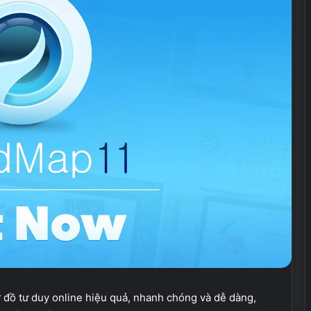
 đồ tư duy online hiệu quả, nhanh chóng và dễ dàng,