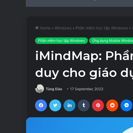
Home
•
Windows
•
Phần mềm học tập Windows
•
Phần mềm học tập Windows
Ứng dụng Mobile Windo
iMindMap: Phầ
duy cho giáo d
Tùng Đào
17 September, 2023
Facebook
Twitter
LinkedIn
Tumblr
Pinterest
Reddit