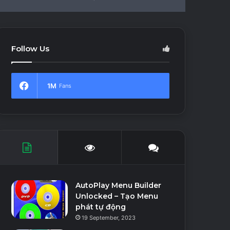
In
Article
skin
for
Follow Us
1M
Fans
AutoPlay Menu Builder
Unlocked – Tạo Menu
phát tự động
19 September, 2023