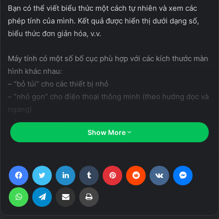
Bạn có thể viết biểu thức một cách tự nhiên và xem các
phép tính của mình. Kết quả được hiển thị dưới dạng số,
biểu thức đơn giản hóa, v.v.
Máy tính có một số bố cục phù hợp với các kích thước màn
hình khác nhau:
– “bỏ túi” cho các thiết bị nhỏ
– “nhỏ gọn” cho điện thoại thông minh (theo hướng dọc và
ngang)
– “mở rộng” cho máy tính bảng
Show More
Related Articles
Facebook
Twitter
LinkedIn
Tumblr
Pinterest
Reddit
VKontakte
Messen
The Sims™ Mobile (Unlimited Money)
WhatsApp
Telegram
Share via Email
Print
26 July, 2023