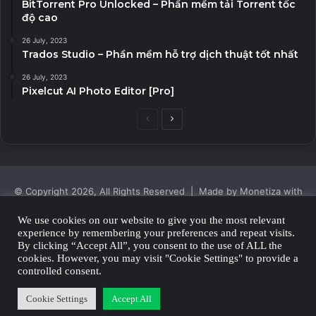
BitTorrent Pro Unlocked – Phần mềm tải Torrent tốc
độ cao
26 July, 2023
Trados Studio – Phần mềm hỗ trợ dịch thuật tốt nhất
26 July, 2023
Pixelcut AI Photo Editor [Pro]
Previous
Next
page
page
© Copyright 2026, All Rights Reserved | Made by Monetiza with
| Proudly Hosted by
Monetiza
We use cookies on our website to give you the most relevant
experience by remembering your preferences and repeat visits.
Privacy Policy
By clicking “Accept All”, you consent to the use of ALL the
cookies. However, you may visit "Cookie Settings" to provide a
Facebook
Twitter
YouTube
Instagram
controlled consent.
Cookie Settings
Accept All