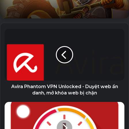
Máy tính có nhiều chức năng, chẳng hạn như:
– lên đến 100 chữ số có nghĩa và 9 chữ số của số mũ
– các phép toán số học cơ bản bao gồm tỷ lệ phần trăm,
mô đun và phủ định;
– phân số và hỗn số;
– số tuần hoàn và việc chuyển đổi chúng thành phân số;
– không giới hạn số lượng mắc cài;
– ưu tiên của nhà điều hành;
– các hoạt động lặp lại;
– phương trình (với một hoặc nhiều biến, hệ phương trình)
– các biến và tính toán ký hiệu;
Avira Phantom VPN Unlocked - Duyệt web ẩn
– đạo hàm và tích phân;
danh, mở khóa web bị chặn
– đồ thị của hàm số, phương trình, tích phân và giới hạn; Đồ
thị 3D;
– chi tiết tính toán – thông tin mở rộng về một phép tính
như tất cả các căn phức, vòng tròn đơn vị, v.v.;
– ma trận và vectơ