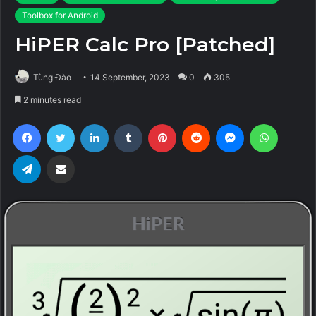
Toolbox for Android
HiPER Calc Pro [Patched]
Tùng Đào
14 September, 2023
0
305
2 minutes read
Facebook
Twitter
LinkedIn
Tumblr
Pinterest
Reddit
Messenger
WhatsA
Telegram
Share via Email