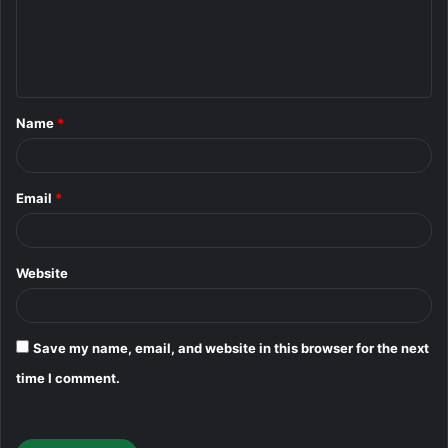
m
e
n
t
Name
*
*
Email
*
Website
Save my name, email, and website in this browser for the next
time I comment.